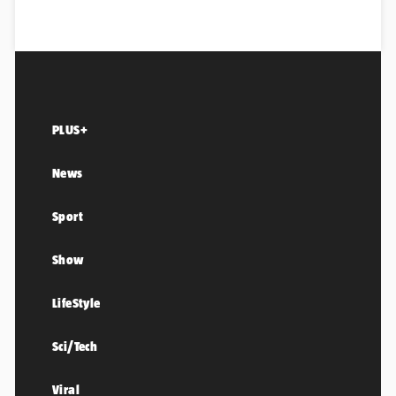
PLUS+
News
Sport
Show
LifeStyle
Sci/Tech
Viral