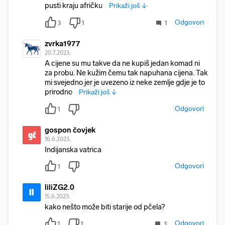
pusti kraju afričku š
Prikaži još ↓
Odgovori
3
1
1
zvrka1977
20.7.2023.
A cijene su mu takve da ne kupiš jedan komad ni
za probu. Ne kužim čemu tak napuhana cijena. Tak
mi svejedno jer je uvezeno iz neke zemlje gdje je to
prirodno s
Prikaži još ↓
Odgovori
1
gospon čovjek
gč
16.6.2023.
Indijanska vatrica
Odgovori
1
liliZG2.0
li
15.6.2023.
kako nešto može biti starije od pčela?
Odgovori
1
1
3