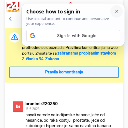
PRIJAVA
Komentari
12
Relevantni
Važna obavijest:
Svaki korisnik koji želi komentirati članke obvezan je
prethodno se upoznati s Pravilima komentiranja na web
portalu 24sata te sa
zabranama propisanim stavkom
2. članka 94. Zakona
.
Pravila komentiranja
branimir220250
br
16.6.2023.
navali narode na indijanske banane,ljeće od
nesanice, od raka kostiju i prostate, ljeće od
zubobolje i hipertenzije, samo navali na bananu