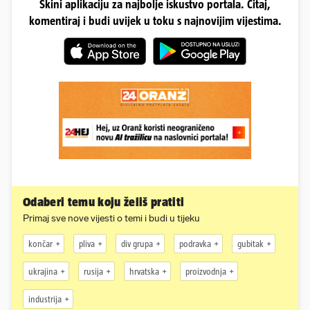
Skini aplikaciju za najbolje iskustvo portala. Čitaj,
komentiraj i budi uvijek u toku s najnovijim vijestima.
Odaberi temu koju želiš pratiti
Primaj sve nove vijesti o temi i budi u tijeku
končar
pliva
div grupa
podravka
gubitak
ukrajina
rusija
hrvatska
proizvodnja
industrija