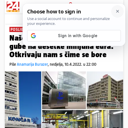
PRIJAVA
News
Komentari
4
POSLJEDICE RATA ZA HRVATSKE KOMPANIJE
PLUS+
Naše tvrtke zbog ruske agresije
gube na desetke milijuna eura.
Otkrivaju nam s čime se bore
Piše
Anamarija Burazer
,
nedjelja, 10.4.2022. u 22:00