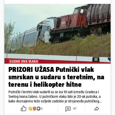
SUDAR DVA VLAKA
PRIZORI UŽASA Putnički vlak
smrskan u sudaru s teretnim, na
terenu i helikopter hitne
Putnički i teretni vlak sudarili su se iza 10 sati između Gradeca i
Svetog Ivana žabno. U putničkom vlaku bilo je 20-ak putnika, a
kako doznajemo teže ozljede zadobio je strojovođa putničkog
vlaka. Zatvoren je promet, a fotoreporteri Prigorskog objavili su
5
47
prve snimke s mjesta sudara