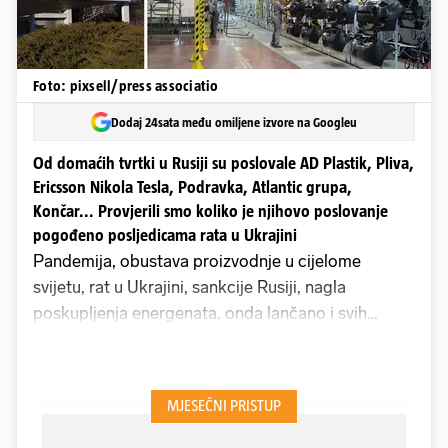
Foto: pixsell/press associatio
Dodaj 24sata među omiljene izvore na Googleu
Od domaćih tvrtki u Rusiji su poslovale AD Plastik, Pliva,
Ericsson Nikola Tesla, Podravka, Atlantic grupa,
Končar... Provjerili smo koliko je njihovo poslovanje
pogođeno posljedicama rata u Ukrajini
Pandemija, obustava proizvodnje u cijelome
svijetu, rat u Ukrajini, sankcije Rusiji, nagla
poskupljenja energenata, onda lančano i svih
proizvoda, strmoglavili su se na novčanik svakog
pojedinca, ali i na mnogobrojne hrvatske tvrtke
koje posluju s Rusijom i Ukrajinom.