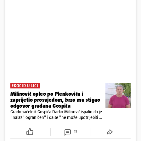
EKOCID U LICI
Milinović opleo po Plenkoviću i
zaprijetio prosvjedom, brzo mu stigao
odgovor građana Gospića
Gradonačelnik Gospića Darko Milinović ispalio da je
"nalaz" ograničen" i da se "ne može upotrijebiti za
sudske sporove". Građani Gospića ga podsjetili da
ga je naručio Uskok i da je dio spisa
13