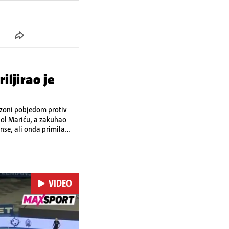
iljirao je
ezoni pobjedom protiv
riću, a zakuhao
anse, ali onda primila
VIDEO