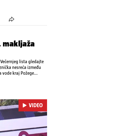
, makljaža
ečernjeg lista gledajte
eznička nesreća između
a vode kraj Požege...
VIDEO