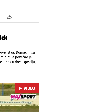
ick
 prvenstva. Domaćini su
 minuti, a povećao je u
je junak u dresu gostiju,
tu strijelaca u velikoj
tka u dresu Rudeša zabio
VIDEO