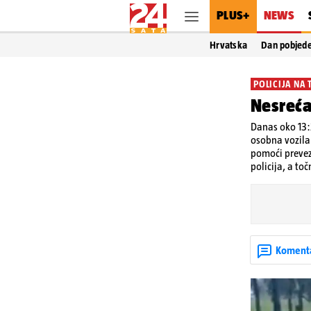
PLUS+
NEWS
Hrvatska
Dan pobjed
POLICIJA NA 
Nesreća 
Danas oko 13:
osobna vozila
pomoći prevez
policija, a to
Koment