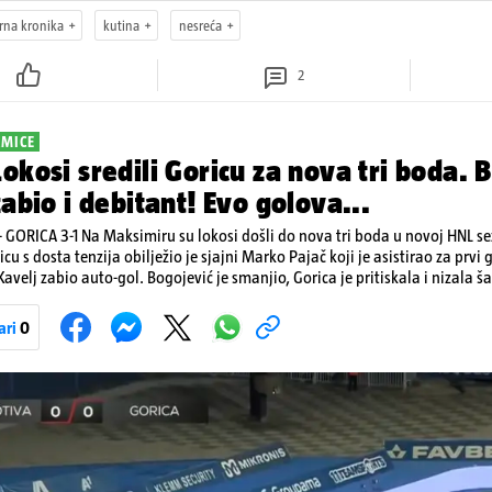
rna kronika
kutina
nesreća
2
KMICE
okosi sredili Goricu za nova tri boda. Br
zabio i debitant! Evo golova...
GORICA 3-1 Na Maksimiru su lokosi došli do nova tri boda u novoj HNL s
u s dosta tenzija obilježio je sjajni Marko Pajač koji je asistirao za prvi gol Ma
Kavelj zabio auto-gol. Bogojević je smanjio, Gorica je pritiskala i nizala š
aj. Lokosi sele na vrh tablice s Osijekom
ari
0