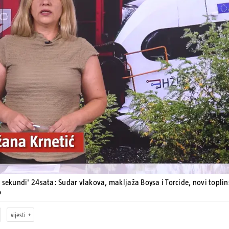
Pokretanje videa...
 sekundi' 24sata: Sudar vlakova, makljaža Boysa i Torcide, novi toplins
o
vijesti