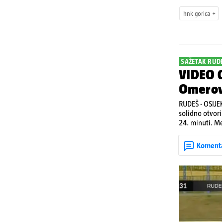
hnk gorica
SAŽETAK RUDE
VIDEO G
Omerovi
RUDEŠ - OSIJEK
solidno otvori
24. minuti. Me
zabio hat-tric
Gorici upisao 
Koment
je Ilečić u 84