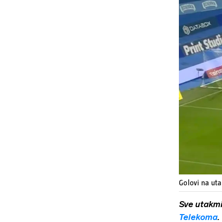
Golovi na ut
Sve utakm
Telekoma
.