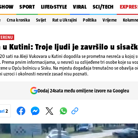
SHOW
SPORT
LIFE&STYLE
VIRAL
SCI/TECH
EXPRES
e
Crna kronika
Svijet
Rat u Ukrajini
Politika
Vrijeme
Kolumn
TERENU
u Kutini: Troje ljudi je završilo u sisačk
20 sati na Aleji Vukovara u Kutini dogodila se prometna nesreća u kojoj 
. Prema prvim informacijama, u nesreći su ozlijeđene tri osobe koje su v
ene u Opću bolnicu u Sisku. Na mjestu događaja trenutačno se obavlja o
čni uzroci i okolnosti nesreće zasad nisu poznati.
Dodaj 24sata među omiljene izvore na Googleu
ari
2