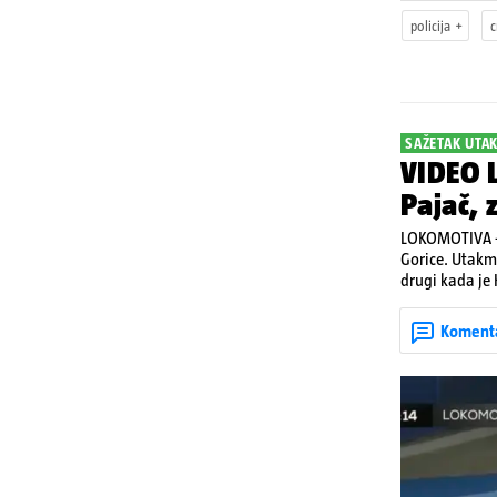
policija
c
SAŽETAK UTA
VIDEO L
Pajač, 
LOKOMOTIVA - 
Gorice. Utakmic
drugi kada je 
kontru pred kr
Koment