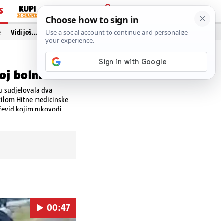
S
PRIJAVA
e
Vidi još…
oj bolnici
su sudjelovala dva
ozilom Hitne medicinske
čevid kojim rukovodi
00:47