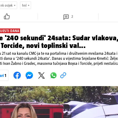
nk osijek
hnl
2
IJESTI DANA
e '240 sekundi' 24sata: Sudar vlakova
Torcide, novi toplinski val...
 21 sat na kanalu CMC-ja te na portalima i društvenim mrežama 24sata i V
sti dana u '240 sekundi 24sata'. Danas u vijestima Snježane Krnetić: Želj
i Ivan Žabno i Gradec, masovna tučnjava Boysa i Torcide, prijeti nestašic
ari
1