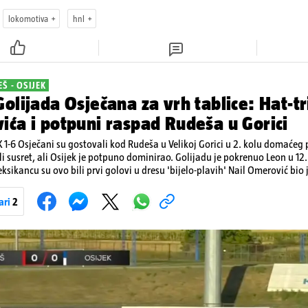
lokomotiva
hnl
Š - OSIJEK
olijada Osječana za vrh tablice: Hat-tr
ća i potpuni raspad Rudeša u Gorici
 1-6 Osječani su gostovali kod Rudeša u Velikoj Gorici u 2. kolu domaćeg
li susret, ali Osijek je potpuno dominirao. Golijadu je pokrenuo Leon u 12.
ksikancu su ovo bili prvi golovi u dresu 'bijelo-plavih' Nail Omerović bio 
k. Mrežu golmana Rudeša tresao je u 41., 44. minuti i 81. minuti. U dugu lis
se i Arnel Jakupović golom u 69. minuti. Utješni gol za smanjenje zaosta
ari
2
. minuti. Osijek je s tri boda na prvom mjestu tablice HNL-a