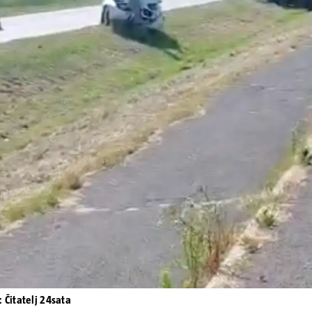
Pokretanje videa...
: Čitatelj 24sata