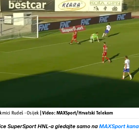
Pokretanje videa...
kmici Rudeš - Osijek
| Video: MAXSport/Hrvatski Telekom
ice SuperSport HNL-a gledajte samo na
MAXSport kana