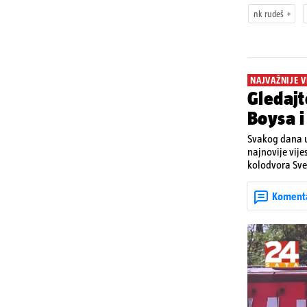
nk rudeš
NAJVAŽNIJE V
Gledajt
Boysa i 
Svakog dana u
najnovije vije
kolodvora Svet
Koment