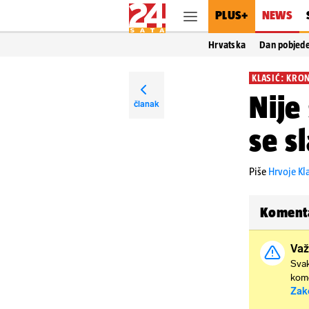
PLUS+
NEWS
Hrvatska
Dan pobjed
KLASIĆ: KRO
Nije
članak
se s
Piše
Hrvoje Kl
Koment
Važ
Svak
kome
Zak