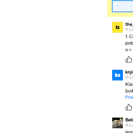
the
tc
17.5.
1. 
pob
u v
knj
ko
17.5.
Kla
ljud
Pri
Bel
18.5.
lev