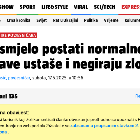
SHOW
SPORT
LIFE&STYLE
VIRAL
SCI/TECH
EXPRES
e
Crna kronika
Svijet
Rat u Ukrajini
Politika
Vrijeme
Kolumn
NIKE POVJESNIČARA
 smjelo postati normaln
lave ustaše i negiraju zl
asić, povjesničar
,
subota, 17.5.2025. u 10:56
ari
135
Re
na obavijest:
i korisnik koji želi komentirati članke obvezan je prethodno se upoznati s 
ntiranja na web portalu 24sata te sa
zabranama propisanim stavkom 2. 
ona
.