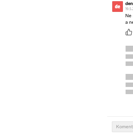
den
de
19.5.
Ne 
a n