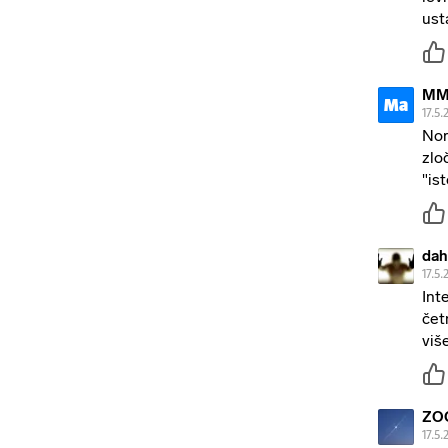
usta
MM 
Ma
17.5.
Nor
zlo
"is
dah
17.5.
Int
čet
viš
ZO
17.5.