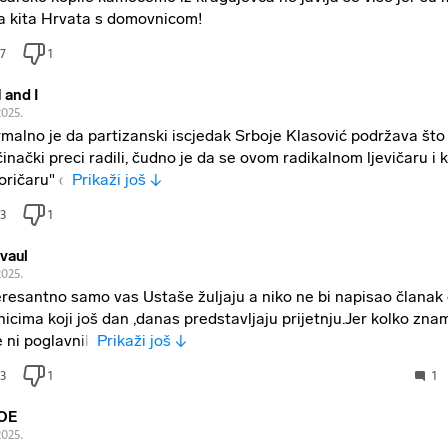
 kita Hrvata s domovnicom!​​​​​​ ​ ​​ ​
7
1
and I
2025.
malno je da partizanski iscjedak Srboje Klasović podržava što
činački preci radili, čudno je da se ovom radikalnom ljevičaru i k
toričaru" d
Prikaži još ↓
3
1
vaul
2025.
eresantno samo vas Ustaše žuljaju a niko ne bi napisao članak
nicima koji još dan ,danas predstavljaju prijetnju.Jer kolko zn
e ni poglavnik
Prikaži još ↓
3
1
1
OE
2025.