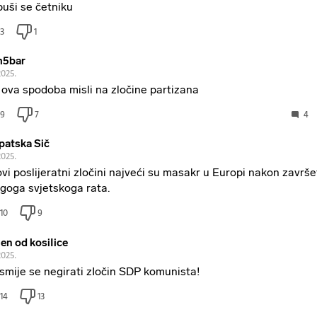
uši se četniku
3
1
m5bar
2025.
i ova spodoba misli na zločine partizana
9
7
4
patska Sič
2025.
ovi poslijeratni zločini najveći su masakr u Europi nakon završ
goga svjetskoga rata.
10
9
en od kosiIice
2025.
smije se negirati zIočin SDP komunista!
14
13