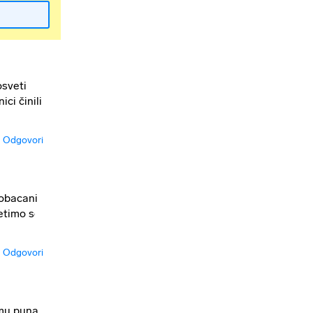
osveti
ci činili
Odgovori
pobacani
jetimo se
Odgovori
 mu puna