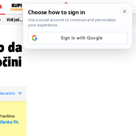
S
PRIJAVA
e
Vidi još…
o da
očini
levantni
Pravilima
članka 94.