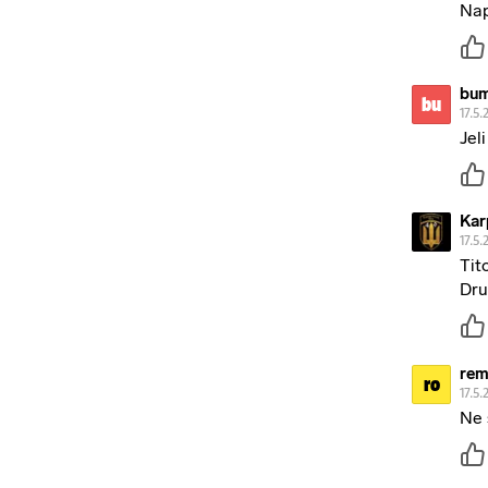
Nap
bu
bu
17.5.
Jel
Kar
17.5.
Tit
Dru
rem
ro
17.5.
Ne 