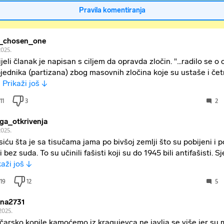
Pravila komentiranja
_chosen_one
2025.
Cijeli članak je napisan s ciljem da opravda zločin. "...radilo se o 
jednika (partizana) zbog masovnih zločina koje su ustaše i četni
r
Prikaži još ↓
11
3
2
iga_otkrivenja
2025.
siću šta je sa tisučama jama po bivšoj zemlji što su pobijeni i 
i bez suda. To su učinili fašisti koji su do 1945 bili antifašisti. S
kaži još ↓
19
12
5
ina2731͏
2025.
ičarsko kopile kamoćemo iz kragujevca ne javlja se više jer su