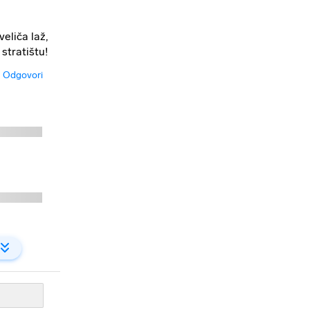
eliča laž,
stratištu!
Odgovori