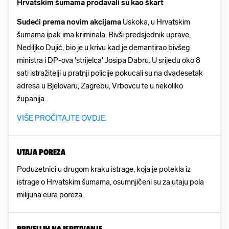
Hrvatskim šumama prodavali su kao škart
Sudeći prema novim akcijama
Uskoka, u Hrvatskim
šumama ipak ima kriminala.
Bivši predsjednik uprave,
Nediljko Dujić, bio je u krivu kad je demantirao bivšeg
ministra i DP-ova 'strijelca' Josipa Dabru. U srijedu oko 8
sati istražitelji u pratnji policije pokucali su na dvadesetak
adresa u Bjelovaru, Zagrebu, Vrbovcu te u nekoliko
županija.
VIŠE PROČITAJTE OVDJE.
UTAJA POREZA
Poduzetnici u drugom kraku istrage, koja je potekla iz
istrage o Hrvatskim šumama, osumnjičeni su za utaju pola
milijuna eura poreza.
PRIVELI IH NA ISPITIVANJE