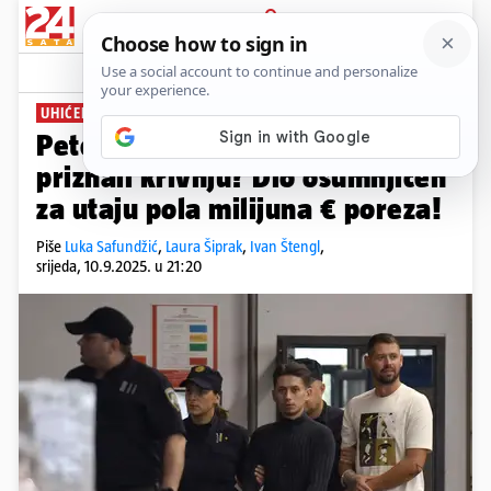
PRIJAVA
News
Komentari
37
UHIĆENJA U DRVNOJ INDUSTRIJI
Petero uhićenih u novoj aferi su
priznali krivnju? Dio osumnjičen
za utaju pola milijuna € poreza!
Piše
Luka Safundžić
,
Laura Šiprak
,
Ivan Štengl
,
srijeda, 10.9.2025. u 21:20