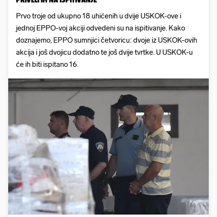
Prvo troje od ukupno 18 uhićenih u dvije USKOK-ove i
jednoj EPPO-voj akciji odvedeni su na ispitivanje. Kako
doznajemo, EPPO sumnjici četvoricu: dvoje iz USKOK-ovih
akcija i još dvojicu dodatno te još dvije tvrtke. U USKOK-u
će ih biti ispitano 16.