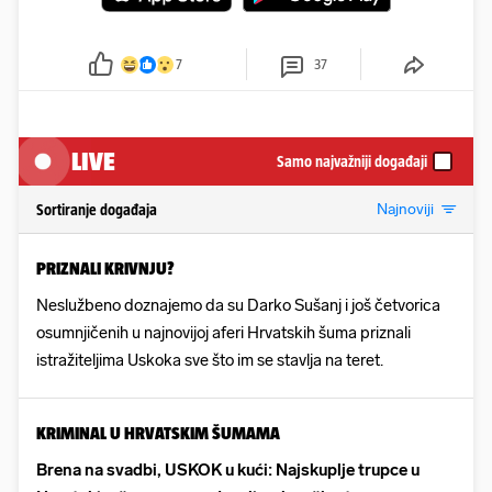
7
37
LIVE
Samo najvažniji događaji
Najnoviji
Sortiranje događaja
PRIZNALI KRIVNJU?
Neslužbeno doznajemo da su Darko Sušanj i još četvorica
osumnjičenih u najnovijoj aferi Hrvatskih šuma priznali
istražiteljima Uskoka sve što im se stavlja na teret.
KRIMINAL U HRVATSKIM ŠUMAMA
Brena na svadbi, USKOK u kući: Najskuplje trupce u