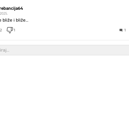
rebancija64
.2025.
e bliže i bliže...
2
1
1