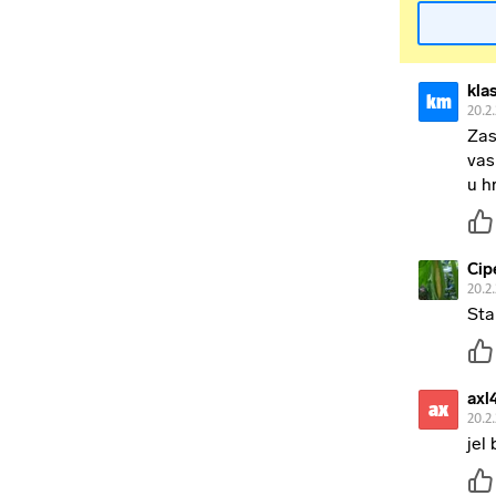
kla
km
20.2
Zas
vas
u h
Cip
20.2
Sta
axl
ax
20.2
jel 