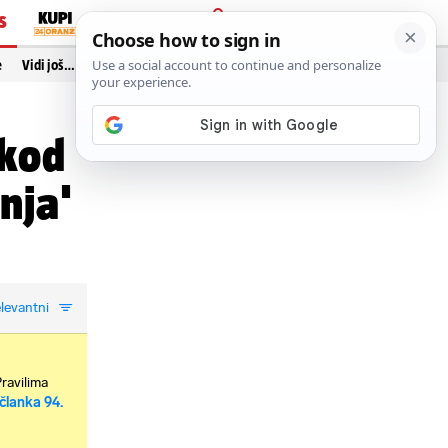
S
PRIJAVA
e
Vidi još…
 kod
nja'
levantni
Pravilima
članka 94.