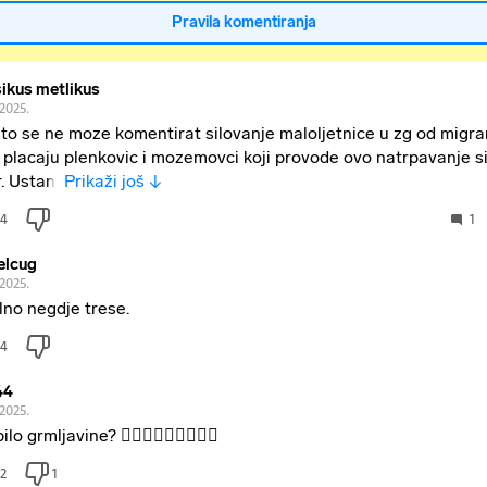
Pravila komentiranja
sikus metlikus
.2025.
to se ne moze komentirat silovanje maloljetnice u zg od migra
 placaju plenkovic i mozemovci koji provode ovo natrpavanje si
r. Ustani
Prikaži još ↓
4
1
elcug
.2025.
lno negdje trese.
4
44
.2025.
bilo grmljavine? 🤦🏻‍♂️🤦🏻‍♂️🤦🏻‍♂️
2
1