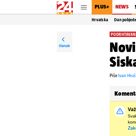
PLUS+
NEWS
Hrvatska
Dan pobjed
PODRHTAVAN
Novi
članak
Sisk
Piše
Ivan Hru
Koment
Važ
Svak
kome
Zak