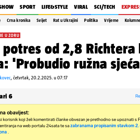
SHOW
SPORT
LIFE&STYLE
VIRAL
SCI/TECH
EXPRES
e
Crna kronika
Svijet
Rat u Ukrajini
Politika
Vrijeme
Kolumn
JE U ZORU
 potres od 2,8 Richtera
a: 'Probudio ružna sjeća
škovec
,
četvrtak, 20.2.2025. u 07:17
ari
6
Re
na obavijest:
i korisnik koji želi komentirati članke obvezan je prethodno se upoznati s 
ntiranja na web portalu 24sata te sa
zabranama propisanim stavkom 2. 
ona
.