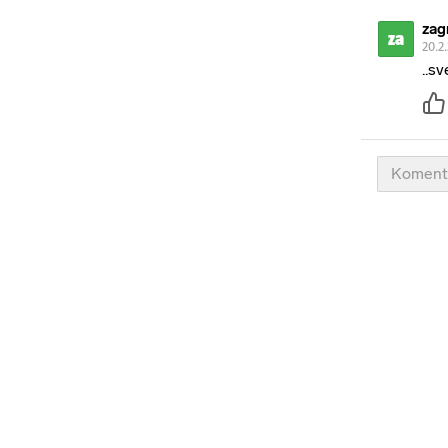
zag
za
20.2
..sv