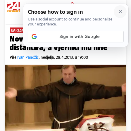
PRIJAVA
News
Komentari
900
KARIZMATIK
Novi Zlatko Sudac: Crkva se
distancira, a vjernici mu hrle
Piše
Ivan Pandžić
,
nedjelja, 28.4.2013. u 19:00