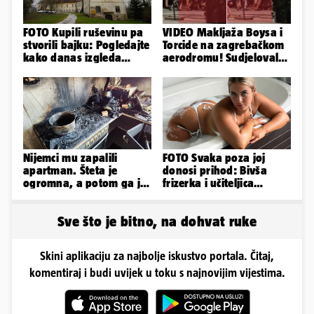
FOTO Kupili ruševinu pa
VIDEO Makljaža Boysa i
stvorili bajku: Pogledajte
Torcide na zagrebačkom
kako danas izgleda
aerodromu! Sudjelovalo
dvorac u Zagorju
je čak 50 huligana
Nijemci mu zapalili
FOTO Svaka poza joj
apartman. Šteta je
donosi prihod: Bivša
ogromna, a potom ga je
frizerka i učiteljica
šokirao i e-mail od
oblinama je zapalila
Bookinga
Instagram
Sve što je bitno, na dohvat ruke
Skini aplikaciju za najbolje iskustvo portala. Čitaj,
komentiraj i budi uvijek u toku s najnovijim vijestima.