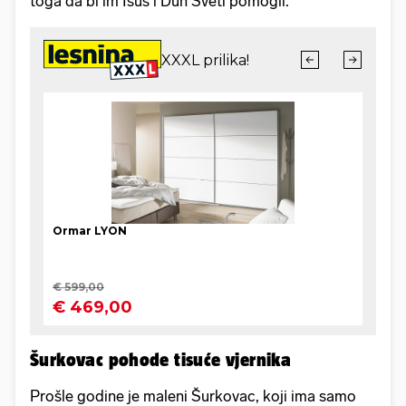
toga da bi im Isus i Duh Sveti pomogli.
Šurkovac pohode tisuće vjernika
Prošle godine je maleni Šurkovac, koji ima samo