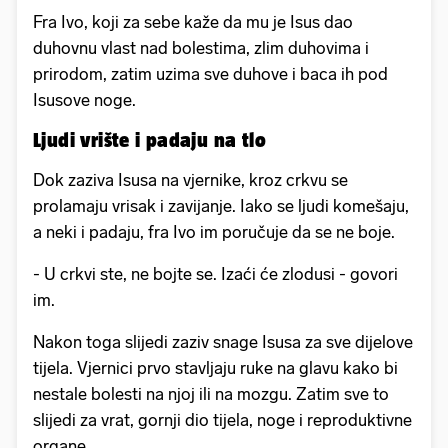
Fra Ivo, koji za sebe kaže da mu je Isus dao
duhovnu vlast nad bolestima, zlim duhovima i
prirodom, zatim uzima sve duhove i baca ih pod
Isusove noge.
Ljudi vrište i padaju na tlo
Dok zaziva Isusa na vjernike, kroz crkvu se
prolamaju vrisak i zavijanje. Iako se ljudi komešaju,
a neki i padaju, fra Ivo im poručuje da se ne boje.
- U crkvi ste, ne bojte se. Izaći će zlodusi - govori
im.
Nakon toga slijedi zaziv snage Isusa za sve dijelove
tijela. Vjernici prvo stavljaju ruke na glavu kako bi
nestale bolesti na njoj ili na mozgu. Zatim sve to
slijedi za vrat, gornji dio tijela, noge i reproduktivne
organe.