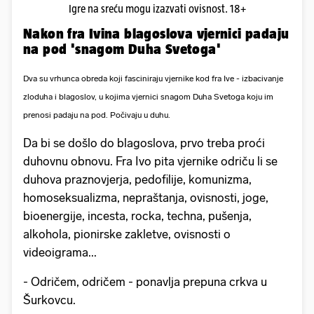
Igre na sreću mogu izazvati ovisnost. 18+
Nakon fra Ivina blagoslova vjernici padaju
na pod 'snagom Duha Svetoga'
Dva su vrhunca obreda koji fasciniraju vjernike kod fra Ive - izbacivanje
zloduha i blagoslov, u kojima vjernici snagom Duha Svetoga koju im
prenosi padaju na pod. Počivaju u duhu.
Da bi se došlo do blagoslova, prvo treba proći
duhovnu obnovu. Fra Ivo pita vjernike odriču li se
duhova praznovjerja, pedofilije, komunizma,
homoseksualizma, nepraštanja, ovisnosti, joge,
bioenergije, incesta, rocka, techna, pušenja,
alkohola, pionirske zakletve, ovisnosti o
videoigrama...
- Odričem, odričem - ponavlja prepuna crkva u
Šurkovcu.