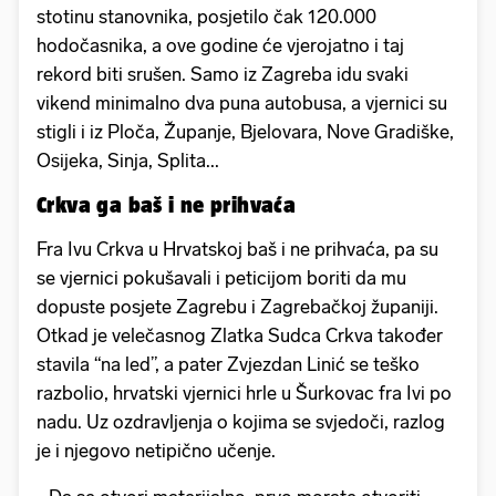
stotinu stanovnika, posjetilo čak 120.000
hodočasnika, a ove godine će vjerojatno i taj
rekord biti srušen. Samo iz Zagreba idu svaki
vikend minimalno dva puna autobusa, a vjernici su
stigli i iz Ploča, Županje, Bjelovara, Nove Gradiške,
Osijeka, Sinja, Splita...
Crkva ga baš i ne prihvaća
Fra Ivu Crkva u Hrvatskoj baš i ne prihvaća, pa su
se vjernici pokušavali i peticijom boriti da mu
dopuste posjete Zagrebu i Zagrebačkoj županiji.
Otkad je velečasnog Zlatka Sudca Crkva također
stavila “na led”, a pater Zvjezdan Linić se teško
razbolio, hrvatski vjernici hrle u Šurkovac fra Ivi po
nadu. Uz ozdravljenja o kojima se svjedoči, razlog
je i njegovo netipično učenje.