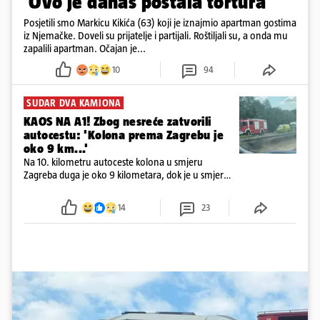
'Ovo je danas postala tortura'
Posjetili smo Markicu Kikića (63) koji je iznajmio apartman gostima
iz Njemačke. Doveli su prijatelje i partijali. Roštiljali su, a onda mu
zapalili apartman. Očajan je...
10
94
SUDAR DVA KAMIONA
KAOS NA A1! Zbog nesreće zatvorili
autocestu: 'Kolona prema Zagrebu je
oko 9 km...'
Na 10. kilometru autoceste kolona u smjeru
Zagreba duga je oko 9 kilometara, dok je u smjeru
mora kolona duga oko tri kilometra
14
23