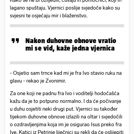
Kako se ne bi ozlijedili, čuvaju ih pomoćnici, koji ih
lagano spuštaju. Vjernici poslije svjedoče kako su
svjesni te osjećaju mir i blaženstvo.
Nakon duhovne obnove vratio
mi se vid, kaže jedna vjernica
- Osjetio sam trnce kad mi je fra Ivo stavio ruku na
glavu - rekao je Zvonimir.
Za one koji ne padnu fra Ivo i voditelji hodočašća
kažu da je to potpuno normalno. I da će počivanje
u duhu osjetiti neki drugi put. Vjernici su također
tijekom duhovne obnove izlazili na oltar i svjedočili
o ozdravljenjima koja im je osigurao Isus preko fra
Ive. Katici iz Petrinje liječnici su rekli da će oslijepiti