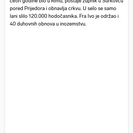
četiri godine bio u Rimu, postaje župnik u Šurkovcu
pored Prijedora i obnavlja crkvu. U selo se samo
lani slilo 120.000 hodočasnika. Fra Ivo je održao i
40 duhovnih obnova u inozemstvu.