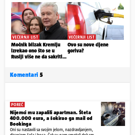
Komentari
5
POREČ
Nijemci mu zapalili apartman. Šteta
400.000 eura, a šokirao ga mail od
Bookinga
Oni su nastavili sa svojim jelom, nazdravljanjem,
dizanjem čaša i boca. Čak su nam smetali dok smo