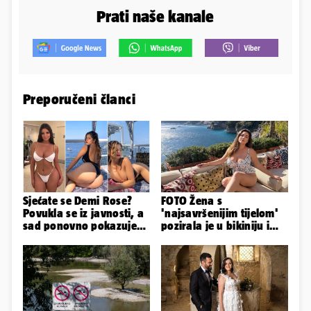
Prati naše kanale
Preporučeni članci
Sjećate se Demi Rose?
FOTO Žena s
Povukla se iz javnosti, a
'najsavršenijim tijelom'
sad ponovno pokazuje
pozirala je u bikiniju i
obline. Ovako izgleda
pokazala svoje bujne
obline...