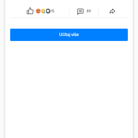
plastike i samljeveni materijal dugo nisu izazivali
sumnju
15
89
Učitaj više