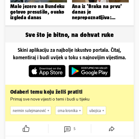
Malo jezero na Bundeku
Ana iz 'Braka na prvu'
gotovo presušilo, ovako
danas je
izgleda danas
neprepoznatljiva:
Odselila je iz Hrvatske, a
ovako sad izgleda
Sve što je bitno, na dohvat ruke
Skini aplikaciju za najbolje iskustvo portala. Čitaj,
komentiraj i budi uvijek u toku s najnovijim vijestima.
Odaberi temu koju želiš pratiti
Primaj sve nove vijesti o temi i budi u tijeku
nermin sulejmanović
crna kronika
ubojica
5