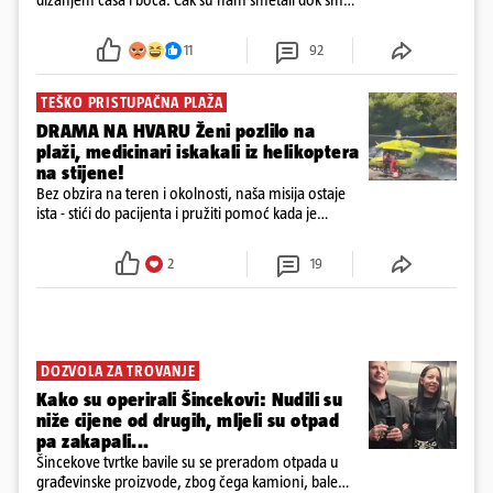
u panici kupili crijeva kako bismo pokušali ugasiti
požar, rekao je vlasnik
11
92
TEŠKO PRISTUPAČNA PLAŽA
DRAMA NA HVARU Ženi pozlilo na
plaži, medicinari iskakali iz helikoptera
na stijene!
Bez obzira na teren i okolnosti, naša misija ostaje
ista - stići do pacijenta i pružiti pomoć kada je
najpotrebnija - objavilo je Ministarstvo zdravstva na
Facebooku
2
19
DOZVOLA ZA TROVANJE
Kako su operirali Šincekovi: Nudili su
niže cijene od drugih, mljeli su otpad
pa zakapali...
Šincekove tvrtke bavile su se preradom otpada u
građevinske proizvode, zbog čega kamioni, bale