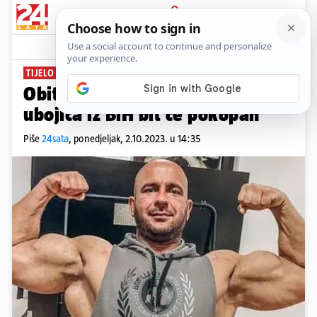
PRIJAVA
News
Komentari
5
TIJELO MONSTRUMA IZ GRADAČCA
Obitelj dala zahtjev: Trostruki
ubojica iz BiH bit će pokopan
Piše
24sata
,
ponedjeljak, 2.10.2023. u 14:35