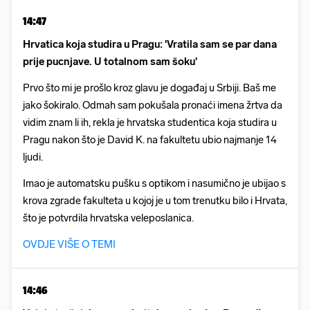
14:47
Hrvatica koja studira u Pragu: 'Vratila sam se par dana
prije pucnjave. U totalnom sam šoku'
Prvo što mi je prošlo kroz glavu je događaj u Srbiji. Baš me
jako šokiralo. Odmah sam pokušala pronaći imena žrtva da
vidim znam li ih, rekla je hrvatska studentica koja studira u
Pragu nakon što je David K. na fakultetu ubio najmanje 14
ljudi.
Imao je automatsku pušku s optikom i nasumično je ubijao s
krova zgrade fakulteta u kojoj je u tom trenutku bilo i Hrvata,
što je potvrdila hrvatska veleposlanica.
OVDJE VIŠE O TEMI
14:46