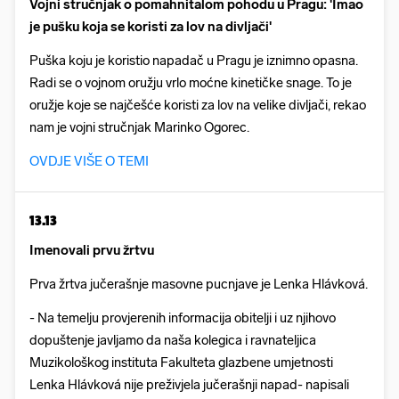
Vojni stručnjak o pomahnitalom pohodu u Pragu: 'Imao
je pušku koja se koristi za lov na divljači'
Puška koju je koristio napadač u Pragu je iznimno opasna.
Radi se o vojnom oružju vrlo moćne kinetičke snage. To je
oružje koje se najčešće koristi za lov na velike divljači, rekao
nam je vojni stručnjak Marinko Ogorec.
OVDJE VIŠE O TEMI
13.13
Imenovali prvu žrtvu
Prva žrtva jučerašnje masovne pucnjave je Lenka Hlávková.
- Na temelju provjerenih informacija obitelji i uz njihovo
dopuštenje javljamo da naša kolegica i ravnateljica
Muzikološkog instituta Fakulteta glazbene umjetnosti
Lenka Hlávková nije preživjela jučerašnji napad- napisali