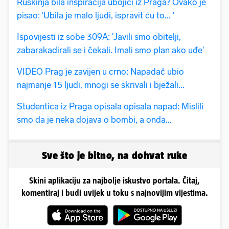
Ruskinja bila inspiracija ubojici iz Praga? Ovako je
pisao: 'Ubila je malo ljudi, ispravit ću to... '
Ispovijesti iz sobe 309A: 'Javili smo obitelji,
zabarakadirali se i čekali. Imali smo plan ako uđe'
VIDEO Prag je zavijen u crno: Napadač ubio
najmanje 15 ljudi, mnogi se skrivali i bježali...
Studentica iz Praga opisala opisala napad: Mislili
smo da je neka dojava o bombi, a onda...
Sve što je bitno, na dohvat ruke
Skini aplikaciju za najbolje iskustvo portala. Čitaj,
komentiraj i budi uvijek u toku s najnovijim vijestima.