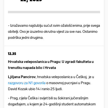
- Izražavamo najdublju sućut svim ožalošćenima, prije svega
obitelji. Ovo je izuzetno okrutna vijest za sve nas. Ostanimo
podrška jedni drugima.
12.35
Hrvatska veleposlanica u Pragu: U zgradi fakulteta u
trenutku napada bilo i Hrvata
Ljiljana Pancirov
, hrvatska veleposlanica u Češkoj, je u
razgovoru za N1 govorila
o masovnoj pucnjavi u Pragu.
David Kozak ubio 14 i ranio 25 ljudi.
- Prag, cijela Češka i svijet bili su šokirani jučerašnjim
događajem, u kojem je 24-godišnji student automatskom