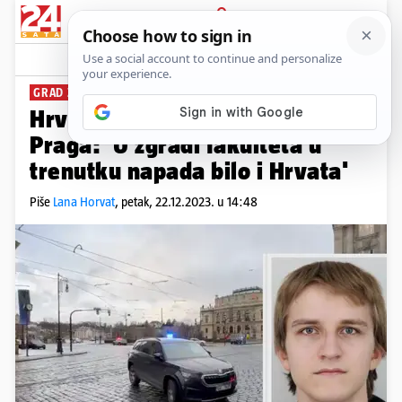
PRIJAVA
News
Komentari
29
GRAD ZAVIJEN U CRNO
Hrvatska veleposlanica iz
Praga: 'U zgradi fakulteta u
trenutku napada bilo i Hrvata'
Piše
Lana Horvat
,
petak, 22.12.2023. u 14:48