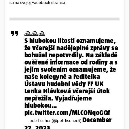
su na svojoj Facebook stranici.
🙏🙏🙏
S hlubokou lítostí oznamujeme,
že včerejší nadějeplné zprávy se
bohužel nepotvrdily. Na základě
ověřené informace od rodiny a s
jejím svolením oznamujeme, že
naše kolegyně a ředitelka
Ústavu hudební vědy FF UK
Lenka Hlávková včerejší útok
nepřežila. Vyjadřujeme
hlubokou…
pic.twitter.com/MLC0NqoGQf
December
— petr fischer (@petrfischer3)
22, 2023