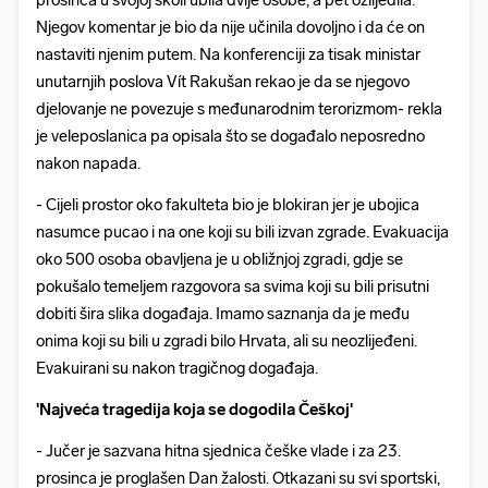
prosinca u svojoj školi ubila dvije osobe, a pet ozlijedila.
Njegov komentar je bio da nije učinila dovoljno i da će on
nastaviti njenim putem. Na konferenciji za tisak ministar
unutarnjih poslova Vít Rakušan rekao je da se njegovo
djelovanje ne povezuje s međunarodnim terorizmom- rekla
je veleposlanica pa opisala što se događalo neposredno
nakon napada.
- Cijeli prostor oko fakulteta bio je blokiran jer je ubojica
nasumce pucao i na one koji su bili izvan zgrade. Evakuacija
oko 500 osoba obavljena je u obližnjoj zgradi, gdje se
pokušalo temeljem razgovora sa svima koji su bili prisutni
dobiti šira slika događaja. Imamo saznanja da je među
onima koji su bili u zgradi bilo Hrvata, ali su neozlijeđeni.
Evakuirani su nakon tragičnog događaja.
'Najveća tragedija koja se dogodila Češkoj'
- Jučer je sazvana hitna sjednica češke vlade i za 23.
prosinca je proglašen Dan žalosti. Otkazani su svi sportski,