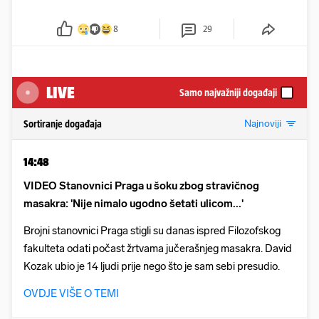
8
29
LIVE
Samo najvažniji događaji
Najnoviji
Sortiranje događaja
14:48
VIDEO Stanovnici Praga u šoku zbog stravičnog
masakra: 'Nije nimalo ugodno šetati ulicom...'
Brojni stanovnici Praga stigli su danas ispred Filozofskog
fakulteta odati počast žrtvama jučerašnjeg masakra. David
Kozak ubio je 14 ljudi prije nego što je sam sebi presudio.
OVDJE VIŠE O TEMI