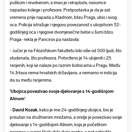
puškom i revolverom, a imao je i eksploziv, nasumce
napadao kolege i profesore. Pretpostavka je da je sat
vremena prije napada u Kladnom, blizu Praga, ubio i svog
oca. Policija istražuje i njegovu povezanost s ubojstvom 32-
godišnjeg oca i njegove dvomjesečne bebe u šumi blizu
Praga- rekla je Pancirov pa nastavila:
- Jučer je na Filozofskom fakultetu bilo više od 500 ljudi, što
studenata, što profesora. Potvrđeno je 14 ubijenih i 25
ranjenih, koji se nalaze po raznim bolnicama u Pragu. Među
14 žrtava nema hrvatskih državljana, a nemamo ni indicija
da su među ranjenima.
'Ubojica povezivao svoje djelovanje s 14-godišnjom
Alinom'
-
David Kozak
, kako je ime 24-godišnjeg ubojice, bio je
prisutan na društvenim mrežama, a ondje je povezivao svoje
djelovanje s 14-godišnjom Alinom, koja je početkom