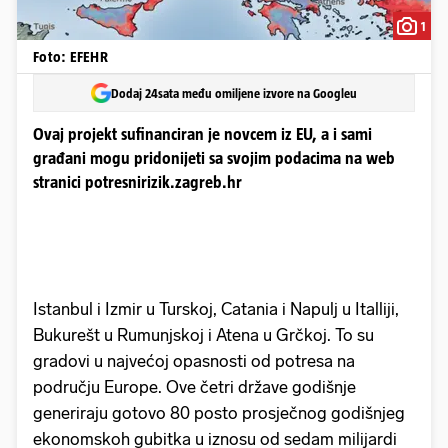
1
Foto: EFEHR
Dodaj 24sata među omiljene izvore na Googleu
Ovaj projekt sufinanciran je novcem iz EU, a i sami
građani mogu pridonijeti sa svojim podacima na web
stranici potresnirizik.zagreb.hr
Istanbul i Izmir u Turskoj, Catania i Napulj u Italliji,
Bukurešt u Rumunjskoj i Atena u Grčkoj. To su
gradovi u najvećoj opasnosti od potresa na
području Europe. Ove četri države godišnje
generiraju gotovo 80 posto prosječnog godišnjeg
ekonomskoh gubitka u iznosu od sedam milijardi