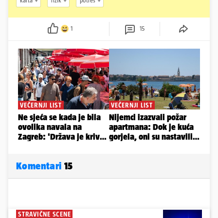
karta
rizik
potres
1
15
Komentari
15
STRAVIČNE SCENE