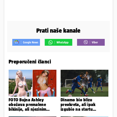
Prati naše kanale
Preporučeni članci
FOTO Bujna Ashley
Dinamo bio blizu
obožava premalene
preokreta, ali ipak
bikinije, ali njezinim
izgubio na startu
fanovima to uopće ne
Ramljaka