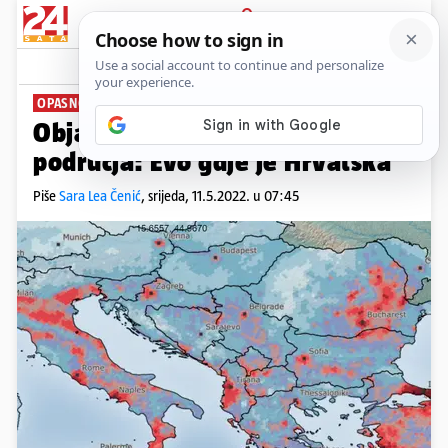
PRIJAVA
News
Komentari
15
OPASNOST OD POTRESA
Objavili novu kartu najtrusnijih
područja: Evo gdje je Hrvatska
Piše
Sara Lea Čenić
,
srijeda, 11.5.2022. u 07:45