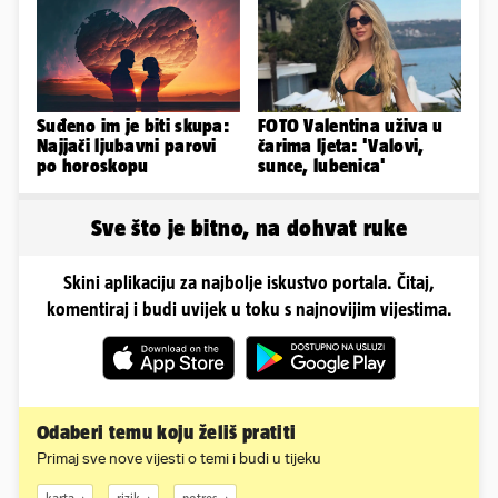
smeta
Suđeno im je biti skupa:
FOTO Valentina uživa u
Najjači ljubavni parovi
čarima ljeta: 'Valovi,
po horoskopu
sunce, lubenica'
Sve što je bitno, na dohvat ruke
Skini aplikaciju za najbolje iskustvo portala. Čitaj,
komentiraj i budi uvijek u toku s najnovijim vijestima.
Odaberi temu koju želiš pratiti
Primaj sve nove vijesti o temi i budi u tijeku