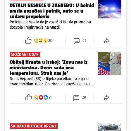
DETALJI NESREĆE U ZAGREBU: U bolnici
umrla vozačica i putnik, auto se u
sudaru prepolovio
Policija je objavila da je vozačici istekla prometna
dozvola i registracija na Mazdi
23
91
MOŽDANI UDAR
Obitelj Hrvata u Irskoj: 'Zovu nas iz
ministarstva. Denis sada ima
temperaturu. Strah nas je'
Denis Vejzović (38) iz Rijeke početkom srpnja je
imao moždani udar. Operiran je i završio je u komi.
Obitelj ga želi prebaciti u Hrvatsku, kažu kako
tamošnji liječnici ne vjeruju u oporavak: 'Imamo
21
28
72 sata'
SKIDAJU BLOKADE BRZINE