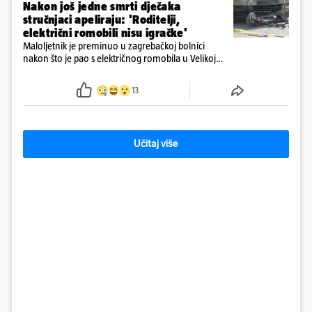
Nakon još jedne smrti dječaka
stručnjaci apeliraju: 'Roditelji,
električni romobili nisu igračke'
Maloljetnik je preminuo u zagrebačkoj bolnici
nakon što je pao s električnog romobila u Velikoj
Gorici. Liječnici: ‘Ozljede su sve jezivije’
13
Učitaj više