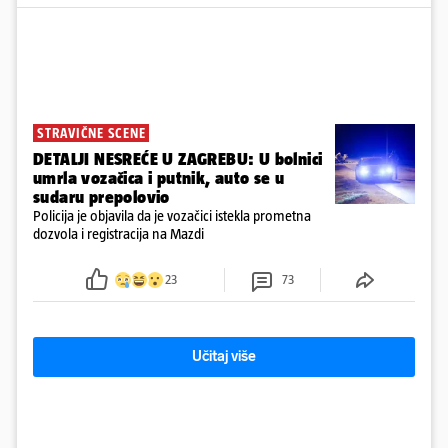
STRAVIČNE SCENE
DETALJI NESREĆE U ZAGREBU: U bolnici
umrla vozačica i putnik, auto se u
sudaru prepolovio
Policija je objavila da je vozačici istekla prometna
dozvola i registracija na Mazdi
23
73
Učitaj više