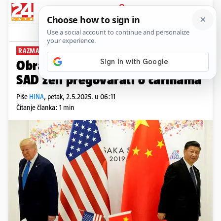
PRIJAVA
News
Komentari
4
RAZMATRAJU PORUKU
Obrat u Pekingu: Kina kaže da
SAD želi pregovarati o carinama
Piše
HINA
,
petak, 2.5.2025. u 06:11
Čitanje članka: 1 min