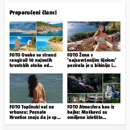
Preporučeni članci
FOTO Ovako su stranci
FOTO Žena s
rangirali 10 najvećih
'najsavršenijim tijelom'
hrvatskih otoka od
pozirala je u bikiniju i
najboljeg do najgoreg
pokazala svoje bujne
obline...
FOTO Toplinski val na
FOTO Atmosfera kao iz
vrhuncu: Poznate
bajke: Muškovci su
Hrvatice znaju da je spas
omiljeno izletište
u minijaturnom bikiniju
Zadrana, pogledajte
zašto