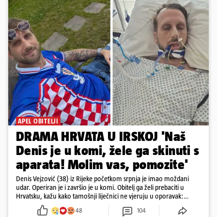
APEL OBITELJI
DRAMA HRVATA U IRSKOJ 'Naš
Denis je u komi, žele ga skinuti s
aparata! Molim vas, pomozite'
Denis Vejzović (38) iz Rijeke početkom srpnja je imao moždani
udar. Operiran je i završio je u komi. Obitelj ga želi prebaciti u
Hrvatsku, kažu kako tamošnji liječnici ne vjeruju u oporavak:
'Imamo 72 sata'
48
104