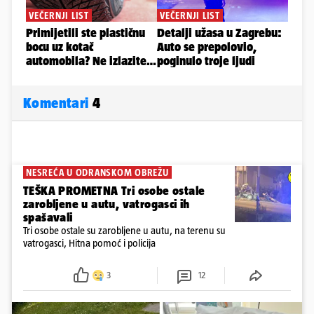
Komentari
4
NESREĆA U ODRANSKOM OBREŽU
TEŠKA PROMETNA Tri osobe ostale
zarobljene u autu, vatrogasci ih
spašavali
Tri osobe ostale su zarobljene u autu, na terenu su
vatrogasci, Hitna pomoć i policija
3
12