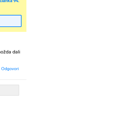
članka 94.
možda dali
Odgovori