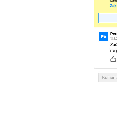
kome
Zak
Per
Pe
13.3.
Zaš
na 