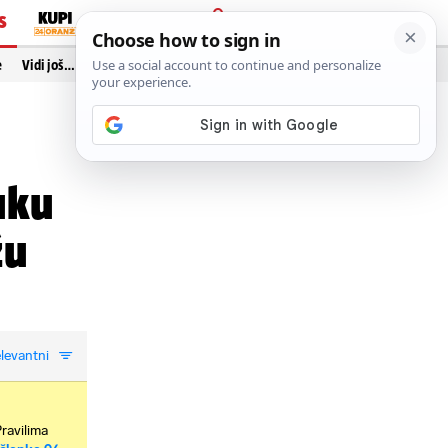
S
PRIJAVA
e
Vidi još…
uku
žu
levantni
Pravilima