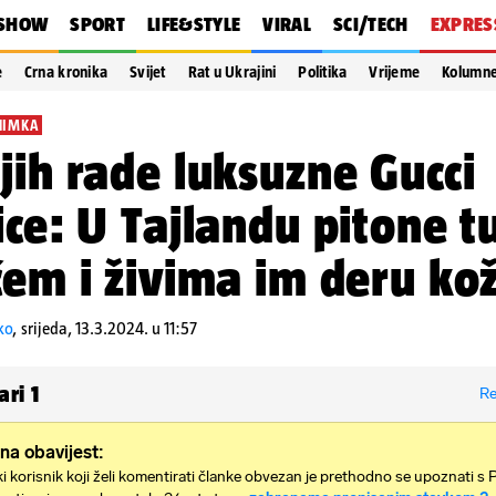
SHOW
SPORT
LIFE&STYLE
VIRAL
SCI/TECH
EXPRES
e
Crna kronika
Svijet
Rat u Ukrajini
Politika
Vrijeme
Kolumn
NIMKA
jih rade luksuzne Gucci
ice: U Tajlandu pitone t
ćem i živima im deru ko
ko
,
srijeda, 13.3.2024. u 11:57
ari
1
Re
na obavijest:
i korisnik koji želi komentirati članke obvezan je prethodno se upoznati s 