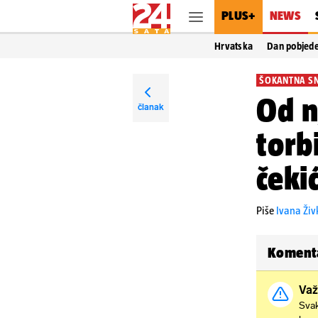
PLUS+
NEWS
Hrvatska
Dan pobjed
ŠOKANTNA S
Od n
članak
torb
čeki
Piše
Ivana Živ
Koment
Važ
Svak