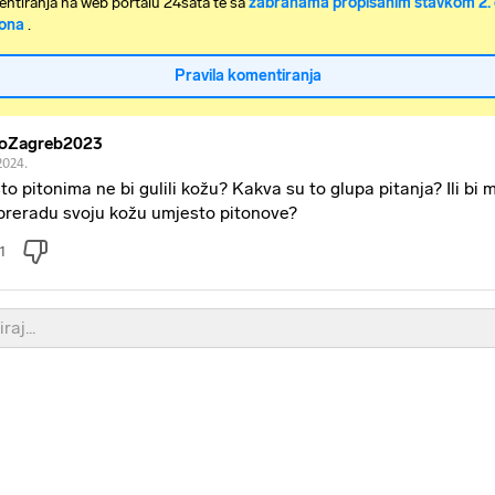
ntiranja na web portalu 24sata te sa
zabranama propisanim stavkom 2. 
ona
.
Pravila komentiranja
oZagreb2023
2024.
to pitonima ne bi gulili kožu? Kakva su to glupa pitanja? Ili bi 
preradu svoju kožu umjesto pitonove?
1