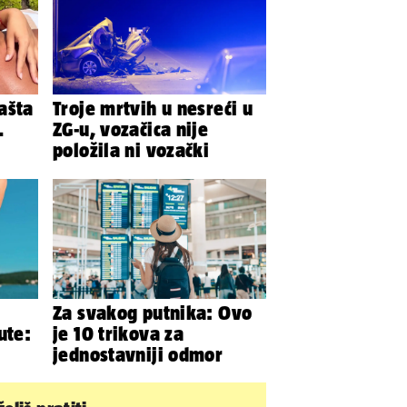
ašta
Troje mrtvih u nesreći u
.
ZG-u, vozačica nije
položila ni vozački
nja
Za svakog putnika: Ovo
ute:
je 10 trikova za
jednostavniji odmor