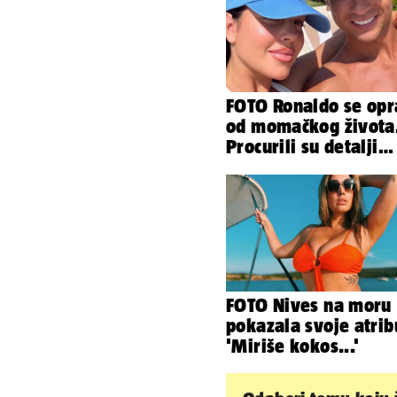
FOTO Ronaldo se opr
od momačkog života
Procurili su detalji
glamuroznog vjenča
FOTO Nives na moru
pokazala svoje atrib
'Miriše kokos...'