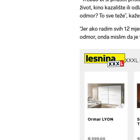
život, kino kazalište ili 
odmor? To sve teže”, kaže
“Jer ako radim svih 12 mje
odmor, onda mislim da je 