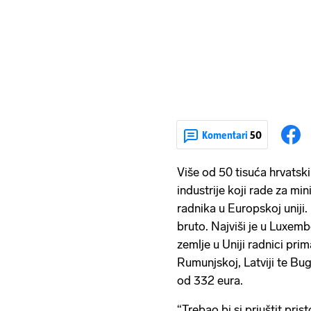
Komentari
50
Više od 50 tisuća hrvatski
industrije koji rade za mi
radnika u Europskoj uniji
bruto. Najviši je u Luxemb
zemlje u Uniji radnici pri
Rumunjskoj, Latviji te B
od 332 eura.
“Trebao bi si priuštit pris