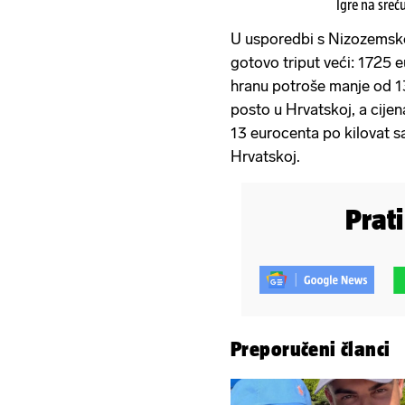
Igre na sreć
U usporedbi s Nizozemsko
gotovo triput veći: 1725 e
hranu potroše manje od 1
posto u Hrvatskoj, a cijen
13 eurocenta po kilovat sa
Hrvatskoj.
Prat
Preporučeni članci