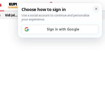
S
PRIJAVA
e
Vidi još…