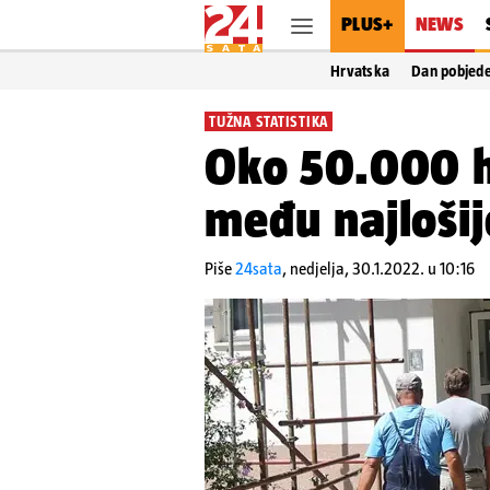
PLUS+
NEWS
Hrvatska
Dan pobjed
TUŽNA STATISTIKA
Oko 50.000 h
među najlošij
Piše
24sata
,
nedjelja, 30.1.2022. u 10:16