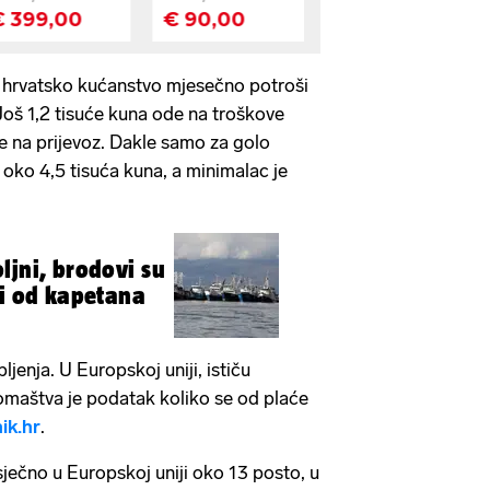
 hrvatsko kućanstvo mjesečno potroši
 Još 1,2 tisuće kuna ode na troškove
će na prijevoz. Dakle samo za golo
 oko 4,5 tisuća kuna, a minimalac je
ljni, brodovi su
ji od kapetana
ljenja. U Europskoj uniji, ističu
iromaštva je podatak koliko se od plaće
ik.hr
.
sječno u Europskoj uniji oko 13 posto, u