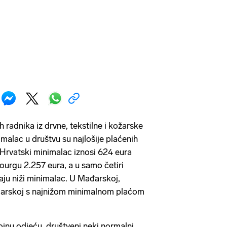
h radnika iz drvne, tekstilne i kožarske
nimalac u društvu su najlošije plaćenih
. Hrvatski minimalac iznosi 624 eura
ourgu 2.257 eura, a u samo četiri
maju niži minimalac. U Mađarskoj,
ugarskoj s najnižom minimalnom plaćom
tojnu odjeću, društveni neki normalni