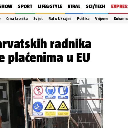
SHOW
SPORT
LIFE&STYLE
VIRAL
SCI/TECH
EXPRES
e
Crna kronika
Svijet
Rat u Ukrajini
Politika
Vrijeme
Kolumn
rvatskih radnika
e plaćenima u EU