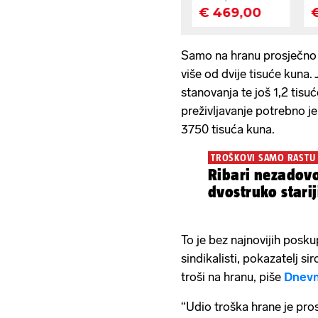
Samo na hranu prosječno
više od dvije tisuće kuna.
stanovanja te još 1,2 tisu
preživljavanje potrebno je
3750 tisuća kuna.
TROŠKOVI SAMO RASTU
Ribari nezadovo
dvostruko stari
To je bez najnovijih poskup
sindikalisti, pokazatelj s
troši na hranu, piše
Dnevn
“Udio troška hrane je pro