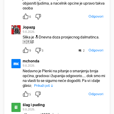
objasniti ljudima, a nacelnik opcine je upravo takva
osoba
Odgovori
6
Jopazg
9.6.2026.
Slika je 🔝Dnevna doza prosjecnog dalmatinca.
🇭🇷🤣
Odgovori
9
3
2
mchonda
mc
9.6.2026.
Nedavno je Plenki na pitanje o smanjenju broja
općina, gradova i županija odgovorio..... dok smo mi
na vlasti to se sigurno neće dogoditi. Pa vi i dalje
glasajt
Prikaži još ↓
Odgovori
5
šlag i puding
ši
9.6.2026.