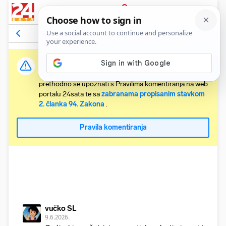
PRIJAVA
Komentari
51
Relevantni
Važna obavijest:
Svaki korisnik koji želi komentirati članke obvezan je
prethodno se upoznati s Pravilima komentiranja na web
portalu 24sata te sa
zabranama propisanim stavkom
2. članka 94. Zakona
.
Pravila komentiranja
vučko SL
9.6.2026.