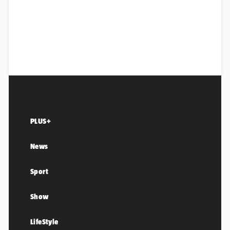
PLUS+
News
Sport
Show
LifeStyle