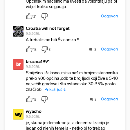
Općinskim načelnicima uvesti da volontiraju pa bi
vidjeli koliko se guraju.
Odgovori
21
Croatia will not forget
9.6.2026.
A trebali smo biti Švicarska !!
Odgovori
18
3
8
bruzma1991
br
9.6.2026.
Smiješno i žalosno ,mi sa našim brojem stanovnika
preko 400 općina ,odbite broj ljudi koji žive u 5-10
najvećih gradova i šta ostane oko 30-35% posto
znači oko
Prikaži još ↓
Odgovori
12
3
wyacho
wy
9.6.2026.
je, skupa je demokracija, a decentralizacija je
jedan od njenih temelja - netko bi to trebao