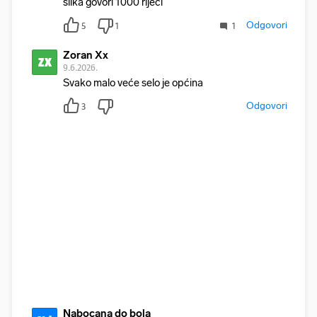
slika govori 1000 rijeci
Odgovori
5
1
1
Zoran Xx
ZX
9.6.2026.
Svako malo veće selo je općina
Odgovori
3
Nabocana do bola