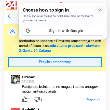
PRIJAVA
Komentari
33
Relevantni
Važna obavijest:
Svaki korisnik koji želi komentirati članke obvezan je
prethodno se upoznati s Pravilima komentiranja na web
portalu 24sata te sa
zabranama propisanim stavkom
2. članka 94. Zakona
.
Pravila komentiranja
Cirenac
23.12.2019.
Pacijenti u bolnicama ne mogu,ali zato u ercegovini
mogu i mrtvaci glasati.
Odgovori
11
2
Andy80_1