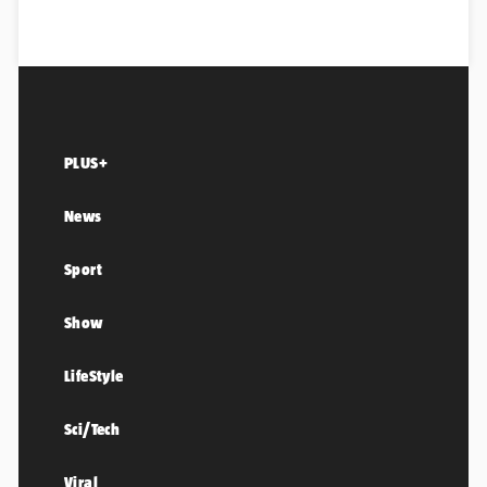
PLUS+
News
Sport
Show
LifeStyle
Sci/Tech
Viral