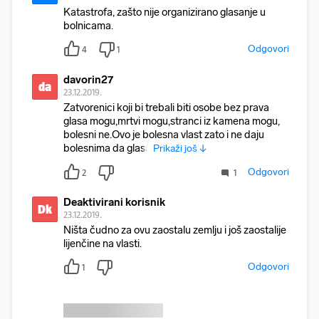
Katastrofa, zašto nije organizirano glasanje u
bolnicama.
Odgovori
4
1
davorin27
da
23.12.2019.
Zatvorenici koji bi trebali biti osobe bez prava
glasa mogu,mrtvi mogu,stranci iz kamena mogu,
bolesni ne.Ovo je bolesna vlast zato i ne daju
bolesnima da glasa
Prikaži još ↓
Odgovori
2
1
Deaktivirani korisnik
Dk
23.12.2019.
Ništa čudno za ovu zaostalu zemlju i još zaostalije
lijenčine na vlasti.
Odgovori
1