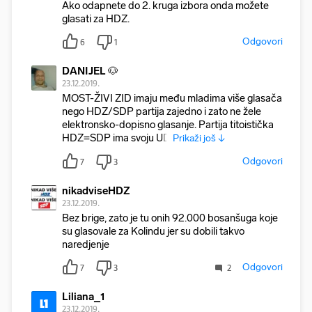
Ako odapnete do 2. kruga izbora onda možete
glasati za HDZ.
Odgovori
6
1
DANIJEL 🐶
23.12.2019.
MOST-ŽIVI ZID imaju među mladima više glasača
nego HDZ/SDP partija zajedno i zato ne žele
elektronsko-dopisno glasanje. Partija titoistička
HDZ=SDP ima svoju UD
Prikaži još ↓
Odgovori
7
3
nikadviseHDZ
23.12.2019.
Bez brige, zato je tu onih 92.000 bosanšuga koje
su glasovale za Kolindu jer su dobili takvo
naredjenje
Odgovori
7
3
2
Liliana_1
L1
23.12.2019.