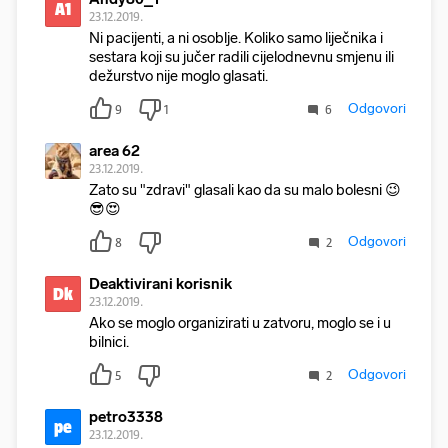
A1
23.12.2019.
Ni pacijenti, a ni osoblje. Koliko samo liječnika i
sestara koji su jučer radili cijelodnevnu smjenu ili
dežurstvo nije moglo glasati.
Odgovori
9
1
6
area 62
23.12.2019.
Zato su "zdravi" glasali kao da su malo bolesni 😉
😎😍
Odgovori
8
2
Deaktivirani korisnik
Dk
23.12.2019.
Ako se moglo organizirati u zatvoru, moglo se i u
bilnici.
Odgovori
5
2
petro3338
pe
23.12.2019.