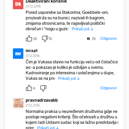
Deaktivirani korisnik
Dk
20.12.2016.
Pored usporebe sa štakorima, Goebbels-om,
prozivali da su na bunici, nazivali ih bagrom,
zmijama otrovnicama, te najavljivali politički
obračun i “nogu u guzicu
Prikaži još ↓
Odgovori
20
15
29
mrxa1
mr
21.12.2016.
Čim je Vukasa stavio na funkciju veću od čistačice
wc-a pokazao je koliko je ozbiljan u svemu.
Kadroviranje po interesima i uvlačenjima u dupe,
Vukas se na pres
Prikaži još ↓
Odgovori
4
pravnadrzavabb
21.12.2016.
Normalna praksa u neuređenim društvima gdje ne
postoje negativni kriteriji. Što očekivati u društvu u
kojem radi Ustavni sudac koji se lažno predstavlja i
premi
Prikaži još ↓