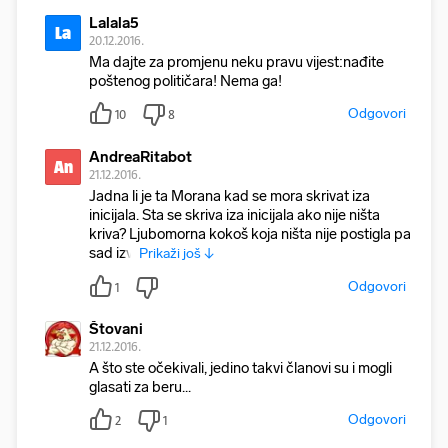
Lalala5
La
20.12.2016.
Ma dajte za promjenu neku pravu vijest:nađite
poštenog političara! Nema ga!
Odgovori
10
8
AndreaRitabot
An
21.12.2016.
Jadna li je ta Morana kad se mora skrivat iza
inicijala. Sta se skriva iza inicijala ako nije ništa
kriva? Ljubomorna kokoš koja ništa nije postigla pa
sad izvl
Prikaži još ↓
Odgovori
1
Štovani
21.12.2016.
A što ste očekivali, jedino takvi članovi su i mogli
glasati za beru...
Odgovori
2
1