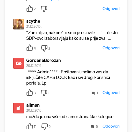
Odgovori
2
scythe
21.12.2016.
"Zanimljivo, nakon što smo je oslovili s ... " ... često
SDP-ovci zaboravljaju kako su se prije zvali ...
Odgovori
4
2
GordanaBorozan
Go
20.12.2016.
**** Admin**** : Poštovani, molimo vas da
isključite CAPS LOCK kao i svi drugi korisnici
portala. Lp
Odgovori
3
1
1
allman
al
20.12.2016.
možda je ona više od samo stranačke kolegice.
Odgovori
11
9
6