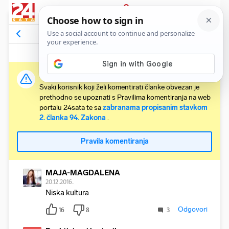
PRIJAVA
Komentari
140
Relevantni
Važna obavijest:
Svaki korisnik koji želi komentirati članke obvezan je
prethodno se upoznati s Pravilima komentiranja na web
portalu 24sata te sa
zabranama propisanim stavkom
2. članka 94. Zakona
.
Pravila komentiranja
MAJA-MAGDALENA
20.12.2016.
Niska kultura
Odgovori
16
8
3