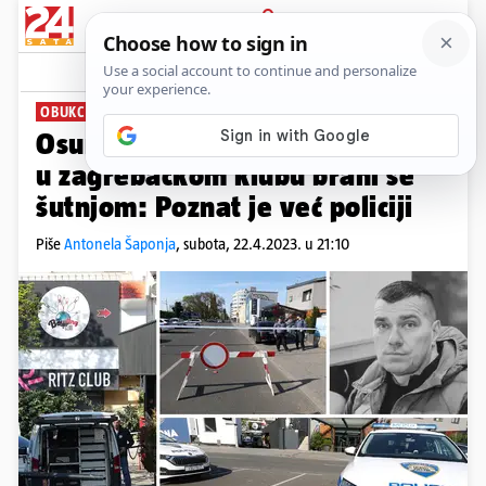
PRIJAVA
News
Komentari
9
OBUKCIJA JOŠ NIJE NAPRAVLJENA
Osumnjičeni za ubojstvo Sablje
u zagrebačkom klubu brani se
šutnjom: Poznat je već policiji
Piše
Antonela Šaponja
,
subota, 22.4.2023. u 21:10