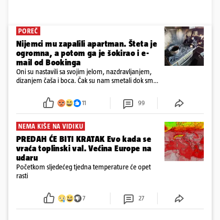
POREČ
Nijemci mu zapalili apartman. Šteta je
ogromna, a potom ga je šokirao i e-
mail od Bookinga
Oni su nastavili sa svojim jelom, nazdravljanjem,
dizanjem čaša i boca. Čak su nam smetali dok smo
u panici kupili crijeva kako bismo pokušali ugasiti
požar, rekao je vlasnik
11
99
NEMA KIŠE NA VIDIKU
PREDAH ĆE BITI KRATAK Evo kada se
vraća toplinski val. Većina Europe na
udaru
Početkom sljedećeg tjedna temperature će opet
rasti
7
27