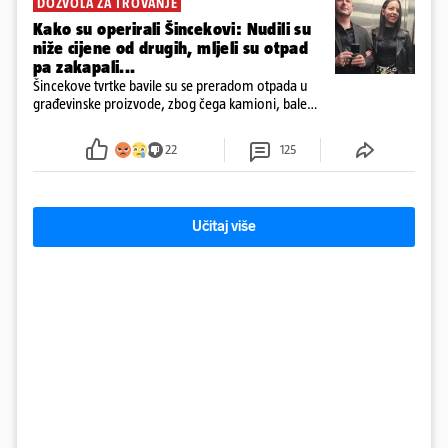
DOZVOLA ZA TROVANJE
Kako su operirali Šincekovi: Nudili su
niže cijene od drugih, mljeli su otpad
pa zakapali...
Šincekove tvrtke bavile su se preradom otpada u
građevinske proizvode, zbog čega kamioni, bale
plastike i samljeveni materijal dugo nisu izazivali
sumnju
22
125
Učitaj više