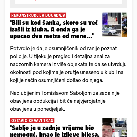
REKONSTRUKCIJA DOGAĐAJA
'Bili su kod šanka, skoro su već
izašli iz kluba. A onda ga je
upucao dva metra od mene...'
Potvrdio je da je osumnjičenik od ranije poznat
policije. U tijeku je pregled i detaljna analiza
nadzornih kamera iz više objekata te da se utvrđuju
okolnosti pod kojima je oružje uneseno u klub i na
koji je način osumnjičeni došao do njega.
Nad ubijenim Tomislavom Saboljom za sada nije
obavljena obdukcija i bit će najvjerojatnije
obavljena u ponedjeljak.
OSTAVIO KRVAVI TRAG
'Sabljo je u zadnje vrijeme bio
nemoguć. Imao je izljeve bijesa,