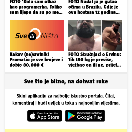
FOTO 'Dala sam otkaz
FOTO Nadal ju je gutao
kao programerka. Toliko
očima u Brazilu. Gdje je
sam lijepa da su po meni
ova hostesa 12 godina
napravili lutku'
poslije i kako izgleda?
Kakav (ne)sretnik!
FOTO Stručnjaci o Ervinu:
Promašio je sve brojeve i
Tih 180 kg je previše,
dobio 80.000 €
vježbao on ili ne, prijete
mu mnoge komplikacije
Sve što je bitno, na dohvat ruke
Skini aplikaciju za najbolje iskustvo portala. Čitaj,
komentiraj i budi uvijek u toku s najnovijim vijestima.