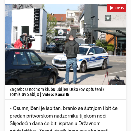
01:35
Pokretanje videa...
Zagreb: U noćnom klubu ubijen Uskokov optuženik
Tomislav Sabljo
| Video: KanalRi
- Osumnjičeni je ispitan, branio se šutnjom i bit će
predan pritvorskom nadzorniku tijekom noći.
Slijedećih dana će biti ispitan u Državnom