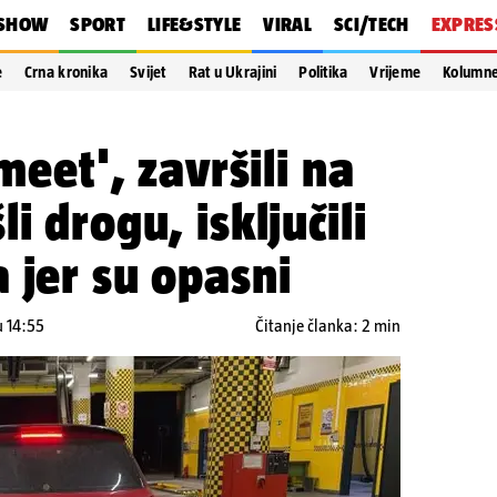
SHOW
SPORT
LIFE&STYLE
VIRAL
SCI/TECH
EXPRES
e
Crna kronika
Svijet
Rat u Ukrajini
Politika
Vrijeme
Kolumn
 meet', završili na
i drogu, isključili
 jer su opasni
u 14:55
Čitanje članka: 2 min