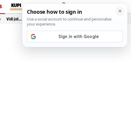
S
PRIJAVA
e
Vidi još…