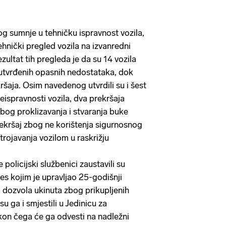
bog sumnje u tehničku ispravnost vozila,
tehnički pregled vozila na izvanredni
zultat tih pregleda je da su 14 vozila
g utvrđenih opasnih nedostataka, dok
ršaja. Osim navedenog utvrdili su i šest
eispravnosti vozila, dva prekršaja
zbog proklizavanja i stvaranja buke
rekršaj zbog ne korištenja sigurnosnog
trojavanja vozilom u raskrižju
policijski službenici zaustavili su
s kojim je upravljao 25-godišnji
 dozvola ukinuta zbog prikupljenih
su ga i smjestili u Jedinicu za
kon čega će ga odvesti na nadležni