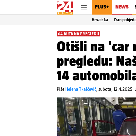
PLUS+
NEWS
Hrvatska
Dan pobjed
64 AUTA NA PREGLEDU
Otišli na 'car
pregledu: Našl
14 automobila
Piše
Helena Tkalčević
,
subota, 12.4.2025. 