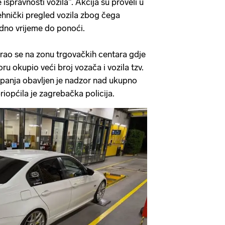
spravnosti vozila". Akcija su proveli u
ehnički pregled vozila zbog čega
adno vrijeme do ponoći.
rao se na zonu trgovačkih centara gdje
ru okupio veći broj vozača i vozila tzv.
upanja obavljen je nadzor nad ukupno
iopćila je zagrebačka policija.