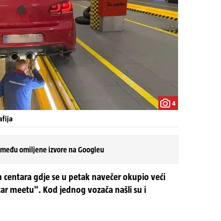
4
afija
 među omiljene izvore na Googleu
h centara gdje se u petak navečer okupio veći
"car meetu". Kod jednog vozača našli su i