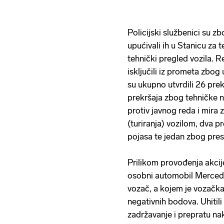
Policijski službenici su z
upućivali ih u Stanicu za 
tehnički pregled vozila. Re
isključili iz prometa zbo
su ukupno utvrdili 26 prek
prekršaja zbog tehničke n
protiv javnog reda i mira 
(turiranja) vozilom, dva p
pojasa te jedan zbog pres
Prilikom provođenja akcije 
osobni automobil Mercede
vozač, a kojem je vozačka
negativnih bodova. Uhitili 
zadržavanje i prepratu na