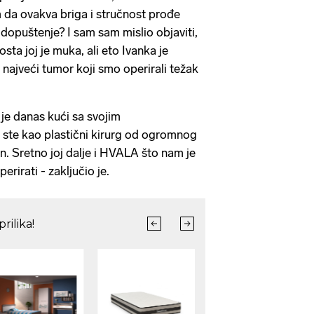
m da ovakva briga i stručnost prođe
dopuštenje? I sam sam mislio objaviti,
sta joj je muka, ali eto Ivanka je
a najveći tumor koji smo operirali težak
a je danas kući sa svojim
i ste kao plastični kirurg od ogromnog
. Sretno joj dalje i HVALA što nam je
rirati - zaključio je.