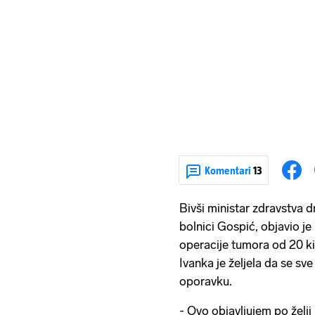
Komentari
13
Bivši ministar zdravstva d
bolnici Gospić, objavio j
operacije tumora od 20 ki
Ivanka je željela da se sv
oporavku.
- Ovo objavljujem po želji