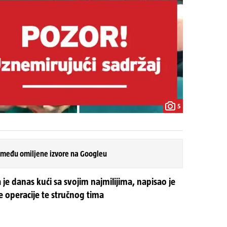
5
 među omiljene izvore na Googleu
a je danas kući sa svojim najmilijima, napisao je
me operacije te stručnog tima