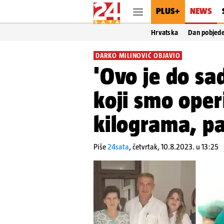
PLUS+
NEWS
Hrvatska
Dan pobjed
DARKO MILINOVIĆ OBJAVIO
'Ovo je do sa
koji smo operi
kilograma, pa
Piše
24sata
,
četvrtak, 10.8.2023. u 13:25