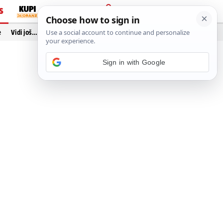
S
PRIJAVA
e
Vidi još…
Sign in with Google