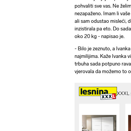
pohvaliti sve vas. Ne želi
nezapaženo. Imam li vaše 
ali sam odustao misleći, do
inzistirala pa eto. Do sad
oko 20 kg - napisao je.
- Bilo je zeznuto, a Ivank
najmilijima. Kaže Ivanka v
trbuha sada potpuno ravan
vjerovala da možemo to ope