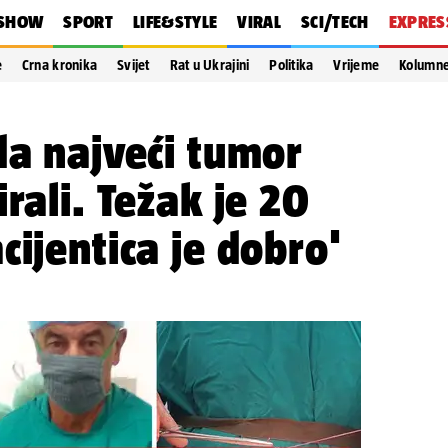
SHOW
SPORT
LIFE&STYLE
VIRAL
SCI/TECH
EXPRES
e
Crna kronika
Svijet
Rat u Ukrajini
Politika
Vrijeme
Kolumn
da najveći tumor
rali. Težak je 20
cijentica je dobro'