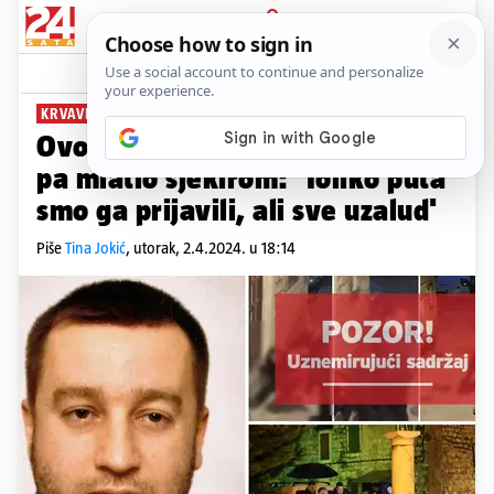
PRIJAVA
News
Komentari
73
KRVAVI POHOD
PLUS+
Ovo je muškarac koji je pucao
pa mlatio sjekirom: 'Toliko puta
smo ga prijavili, ali sve uzalud'
Piše
Tina Jokić
,
utorak, 2.4.2024. u 18:14