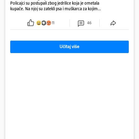
Policajci su postupali zbog jedrilice koja je ometala
kupače. Na njoj su zatekli psa i muškarca za kojim
se od ranije trage. Muškarac je pružao otpor te su
ga uhitili, a psa je preuzeo komunalni redar
11
46
Učitaj više