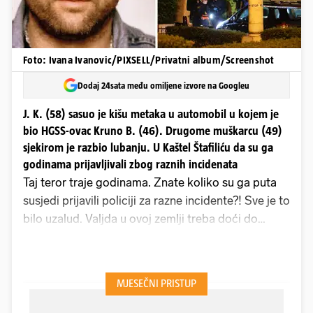
Foto: Ivana Ivanovic/PIXSELL/Privatni album/Screenshot
Dodaj 24sata među omiljene izvore na Googleu
J. K. (58) sasuo je kišu metaka u automobil u kojem je
bio HGSS-ovac Kruno B. (46). Drugome muškarcu (49)
sjekirom je razbio lubanju. U Kaštel Štafiliću da su ga
godinama prijavljivali zbog raznih incidenata
Taj teror traje godinama. Znate koliko su ga puta
susjedi prijavili policiji za razne incidente?! Sve je to
bilo uzalud. Valjda u ovoj zemlji treba doći do
krvoprolića da bi se reagiralo. On je sve radio da bi
izazvao sukob, provocirao, radio štete na autima...
Policija bi došla, s njim bi obavili razgovor, a nama
savjetovali da ga se klonimo. Ljudi su odustali od
prijavljivanja jer nije bilo nikakve koristi od toga.