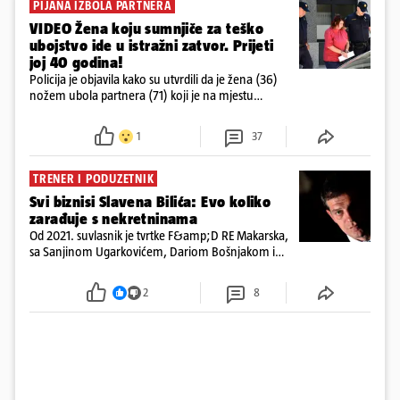
PIJANA IZBOLA PARTNERA
VIDEO Žena koju sumnjiče za teško
ubojstvo ide u istražni zatvor. Prijeti
joj 40 godina!
Policija je objavila kako su utvrdili da je žena (36)
nožem ubola partnera (71) koji je na mjestu
preminuo. Imala je 2,03 promila. U nedjelju su je
ispitali i poslali u istražni zatvor
1
37
TRENER I PODUZETNIK
Svi biznisi Slavena Bilića: Evo koliko
zarađuje s nekretninama
Od 2021. suvlasnik je tvrtke F&amp;D RE Makarska,
sa Sanjinom Ugarkovićem, Dariom Bošnjakom i
Dobrislavom Hrkaćem. Tvrtka je registrirana za
poslovanje nekretninama, a od osnutka nema
2
8
zaposlenih