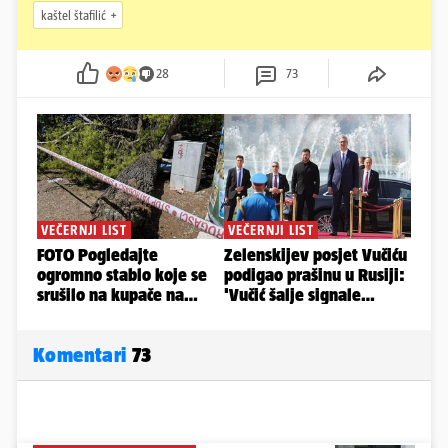
kaštel štafilić
28
73
Komentari
73