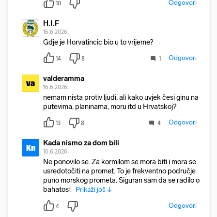
Odgovori
10
H.I.F
16.6.2026.
Gdje je Horvatincic bio u to vrijeme?
Odgovori
14
8
1
valderamma
va
16.6.2026.
nemam nista protiv ljudi, ali kako uvjek česi ginu na
putevima, planinama, moru itd u Hrvatskoj?
Odgovori
13
8
4
Kada nismo za dom bili
Kn
16.6.2026.
Ne ponovilo se. Za kormilom se mora biti i mora se
usredotočiti na promet. To je frekventno područje
puno morskog prometa. Siguran sam da se radilo o
bahatosti,
Prikaži još ↓
Odgovori
4