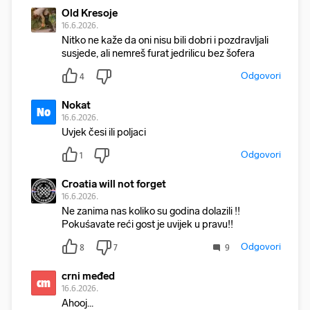
Old Kresoje
16.6.2026.
Nitko ne kaže da oni nisu bili dobri i pozdravljali
susjede, ali nemreš furat jedrilicu bez šofera
Odgovori
4
Nokat
No
16.6.2026.
Uvjek česi ili poljaci
Odgovori
1
Croatia will not forget
16.6.2026.
Ne zanima nas koliko su godina dolazili !!
Pokuśavate reći gost je uvijek u pravu!!
Odgovori
8
7
9
crni međed
cm
16.6.2026.
Ahooj...