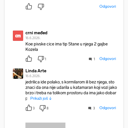
Odgovori
crni međed
cm
16.6.2026.
Koe pivske cice ima tip Stane u njega 2 gajbe
Kozela
Odgovori
1
1
Linda Arte
16.6.2026.
jedrilica ide polako, s kormilarom ili bez njega, sto
znaci da ona nije udarila u katamaran koji vozi jako
brzo i treba na tolikom prostoru da ima jako dobar
pr
Prikaži još ↓
Odgovori
3
8
3