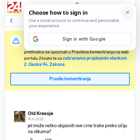
PRIJAVA
Komentari
52
Relevantni
Važna obavijest:
Svaki korisnik koji želi komentirati članke obvezan je
prethodno se upoznati s Pravilima komentiranja na web
portalu 24sata te sa
zabranama propisanim stavkom
2. članka 94. Zakona
.
Pravila komentiranja
Old Kresoje
16.6.2026.
jel može netko objasniti ove crne trake preko očiju
na slikama?