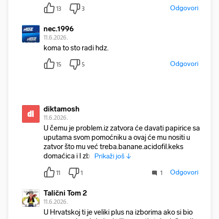
Odgovori
13
3
nec.1996
11.6.2026.
koma to sto radi hdz.
Odgovori
15
5
diktamosh
di
11.6.2026.
U čemu je problem.iz zatvora će davati papirice sa
uputama svom pomoćniku a ovaj će mu nositi u
zatvor što mu već treba.banane.acidofil.keks
domaćica i I zbr
Prikaži još ↓
Odgovori
11
1
1
Talični Tom 2
11.6.2026.
U Hrvatskoj ti je veliki plus na izborima ako si bio