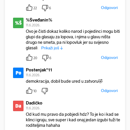
Odgovori
22
6
%Šveđanin%
%Š
11.6.2026.
Ovo je čisti dokaz koliko narod i pojedinci mogu biti
glupi da glasaju za lopova, i njima u glavu ništa
drugo ne smeta, pa ni lopovluk jer su svijesno
glasali z
Prikaži još ↓
Odgovori
20
6
Postenjak*11
Po
11.6.2026.
demokracija, dobil bude ured u zatvoru🤣
Odgovori
10
Dadičko
Da
11.6.2026.
Od kud mu pravo da pobjedi hdz? To je ko i kad se
klinci igraju, sve super i kad onaj jedan izgubi tuži te
roditeljima hahaha