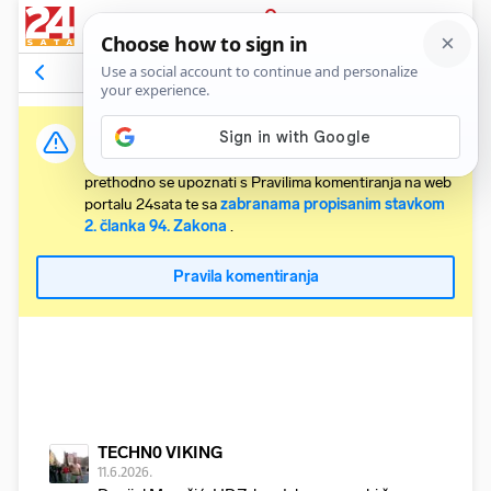
PRIJAVA
Komentari
88
Relevantni
Važna obavijest:
Svaki korisnik koji želi komentirati članke obvezan je
prethodno se upoznati s Pravilima komentiranja na web
portalu 24sata te sa
zabranama propisanim stavkom
2. članka 94. Zakona
.
Pravila komentiranja
TECHN0 VIKING
11.6.2026.