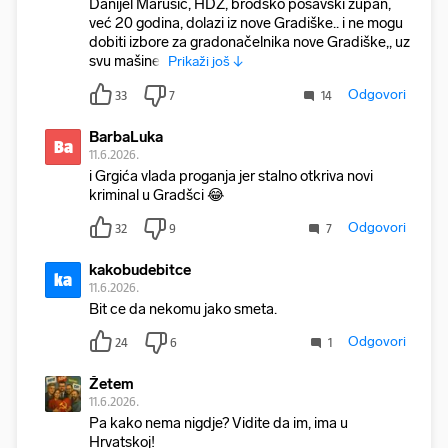
Danijel Marušić, HDZ, brodsko posavski župan,
već 20 godina, dolazi iz nove Gradiške.. i ne mogu
dobiti izbore za gradonačelnika nove Gradiške,, uz
svu mašiner
Prikaži još ↓
Odgovori
33
7
14
BarbaLuka
Ba
11.6.2026.
i Grgića vlada proganja jer stalno otkriva novi
kriminal u Gradšci 😂
Odgovori
32
9
7
kakobudebitce
ka
11.6.2026.
Bit ce da nekomu jako smeta.
Odgovori
24
6
1
Žetem
11.6.2026.
Pa kako nema nigdje? Vidite da im, ima u
Hrvatskoj!