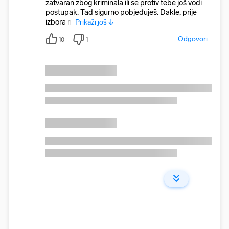
zatvaran zbog kriminala ili se protiv tebe još vodi
postupak. Tad sigurno pobjeđuješ. Dakle, prije
izbora m
Prikaži još ↓
Odgovori
10
1