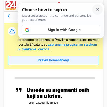
PRIJAVA
Komentari
Relevantni
Važna obavijest:
Svaki korisnik koji želi komentirati članke obvezan je
prethodno se upoznati s Pravilima komentiranja na web
portalu 24sata te sa
zabranama propisanim stavkom
2. članka 94. Zakona
.
Pravila komentiranja
Uvrede su argumenti onih
koji su u krivu.
– Jean–Jacques Rousseau