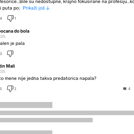
fesorice...Bile su nedostupne, krajno fokusirane na profesiju...k
i puta pop
Prikaži još ↓
4
1
ocana do bola
2025.
alen je pala
3
in Mali
2025.
to mene nije jedna takva predatorica napala?
5
2
4