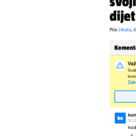
svoj
dijet
Piše
24sata
,
č
Koment
Važ
Svak
kome
Zak
kom
ko
16.1.
kod