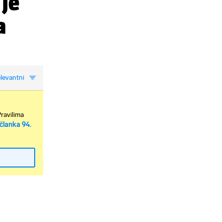
 je
a
levantni
Pravilima
članka 94.