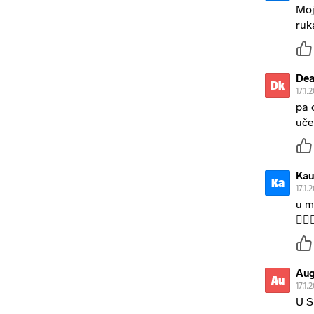
Moj
ruk
Dea
Dk
17.1.
pa 
uče
Kau
Ka
17.1.
u m
🤦🏻‍♂
Aug
Au
17.1.
U S