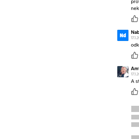
pro
nek
Nab
Nd
17.1.
odk
Amt
17.1.
A s