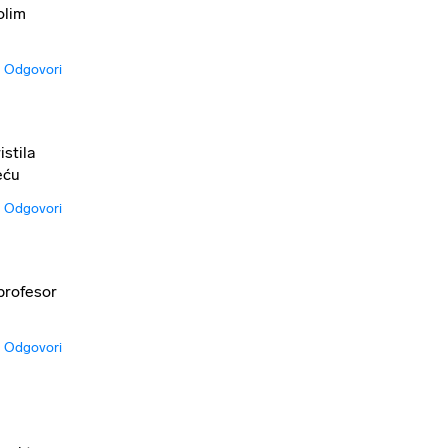
olim
Odgovori
istila
eću
Odgovori
 profesor
Odgovori