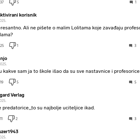
37
5
1
ktivirani korisnik
2025.
eresantno. Ali ne pišete o malim Lolitama koje zavađaju profes
lama?
25
1
3
injo
2025.
u kakve sam ja to škole išao da su sve nastavnice i profesorice
19
5
5
gard Verlag
2025.
e predatorice,,,to su najbolje uciteljice ikad.
11
2
3
zer1943
2025.