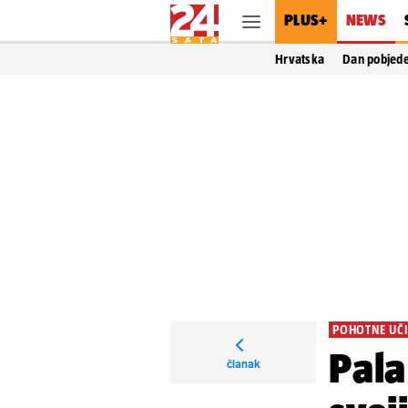
PLUS+
NEWS
Hrvatska
Dan pobjed
POHOTNE UČI
Pala
članak