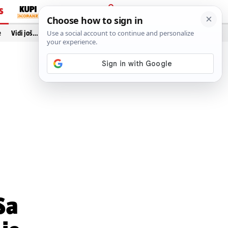
S
PRIJAVA
e
Vidi još…
Sa