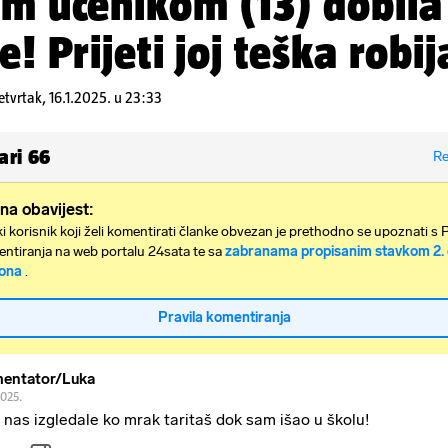
im učenikom (13) dobila
e! Prijeti joj teška robij
etvrtak, 16.1.2025. u 23:33
ari
66
Re
na obavijest:
i korisnik koji želi komentirati članke obvezan je prethodno se upoznati s 
ntiranja na web portalu 24sata te sa
zabranama propisanim stavkom 2. 
ona
.
Pravila komentiranja
entator/Luka
2025.
 nas izgledale ko mrak taritaš dok sam išao u školu!