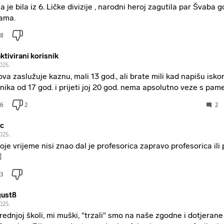
a je bila iz 6. Ličke divizije , narodni heroj zagutila par Švaba g
ama.
8
ktivirani korisnik
2025.
ova zaslužuje kaznu, mali 13 god., ali brate mili kad napišu iskor
nika od 17 god. i prijeti joj 20 god. nema apsolutno veze s pam
6
2
2
c
2025.
oje vrijeme nisi znao dal je profesorica zapravo profesorica ili
️
3
ust8
2025.
rednjoj školi, mi muški, "trzali" smo na naše zgodne i dotjerane