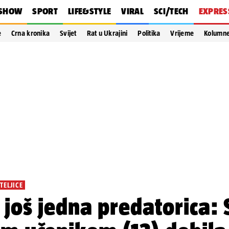
SHOW
SPORT
LIFE&STYLE
VIRAL
SCI/TECH
EXPRES
e
Crna kronika
Svijet
Rat u Ukrajini
Politika
Vrijeme
Kolumn
TELJICE
 još jedna predatorica: 