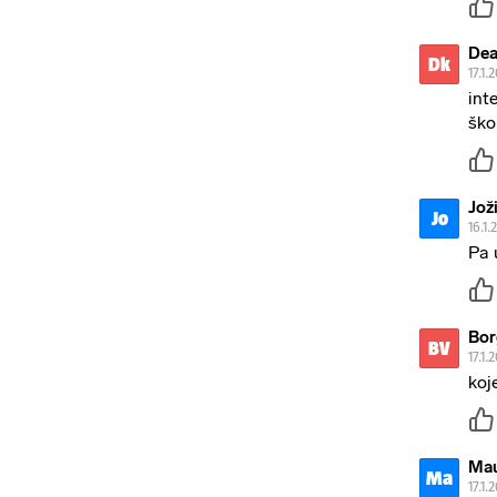
Dea
Dk
17.1.
int
ško
Jož
Jo
16.1.
Pa 
Bor
BV
17.1.
koj
Mau
Ma
17.1.