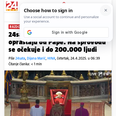
PRIJAVA
News
Komentari
77
RAZDOBLJE ŽALOVANJA
24sata u Vatikanu: Tisuće se
opraštaju od Pape. Na sprovodu
se očekuje i do 200.000 ljudi
Piše
24sata
,
Dijana Marić
,
HINA
,
četvrtak, 24.4.2025. u 06:39
Čitanje članka: < 1 min