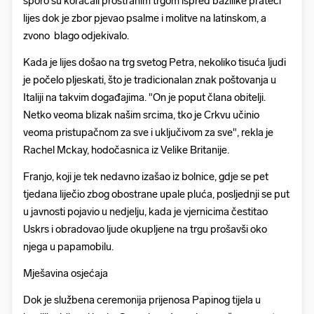
sporo su koračali prostranim trgom ispred bazilike prateći
lijes dok je zbor pjevao psalme i molitve na latinskom, a
zvono blago odjekivalo.
Kada je lijes došao na trg svetog Petra, nekoliko tisuća ljudi
je počelo pljeskati, što je tradicionalan znak poštovanja u
Italiji na takvim događajima. "On je poput člana obitelji.
Netko veoma blizak našim srcima, tko je Crkvu učinio
veoma pristupačnom za sve i uključivom za sve", rekla je
Rachel Mckay, hodočasnica iz Velike Britanije.
Franjo, koji je tek nedavno izašao iz bolnice, gdje se pet
tjedana liječio zbog obostrane upale pluća, posljednji se put
u javnosti pojavio u nedjelju, kada je vjernicima čestitao
Uskrs i obradovao ljude okupljene na trgu prošavši oko
njega u papamobilu.
Mješavina osjećaja
Dok je službena ceremonija prijenosa Papinog tijela u