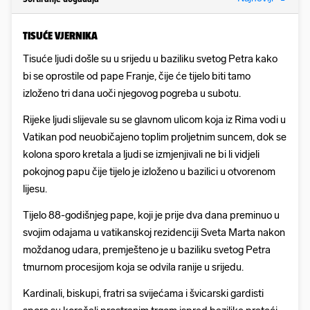
TISUĆE VJERNIKA
Tisuće ljudi došle su u srijedu u baziliku svetog Petra kako
bi se oprostile od pape Franje, čije će tijelo biti tamo
izloženo tri dana uoči njegovog pogreba u subotu.
Rijeke ljudi slijevale su se glavnom ulicom koja iz Rima vodi u
Vatikan pod neuobičajeno toplim proljetnim suncem, dok se
kolona sporo kretala a ljudi se izmjenjivali ne bi li vidjeli
pokojnog papu čije tijelo je izloženo u bazilici u otvorenom
lijesu.
Tijelo 88-godišnjeg pape, koji je prije dva dana preminuo u
svojim odajama u vatikanskoj rezidenciji Sveta Marta nakon
moždanog udara, premješteno je u baziliku svetog Petra
tmurnom procesijom koja se odvila ranije u srijedu.
Kardinali, biskupi, fratri sa svijećama i švicarski gardisti