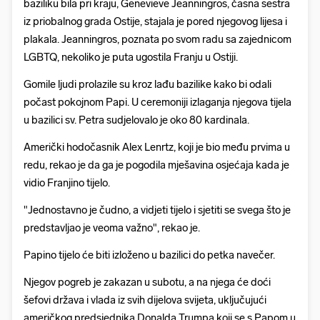
baziliku bila pri kraju, Genevieve Jeanningros, časna sestra
iz priobalnog grada Ostije, stajala je pored njegovog lijesa i
plakala. Jeanningros, poznata po svom radu sa zajednicom
LGBTQ, nekoliko je puta ugostila Franju u Ostiji.
Gomile ljudi prolazile su kroz lađu bazilike kako bi odali
počast pokojnom Papi. U ceremoniji izlaganja njegova tijela
u bazilici sv. Petra sudjelovalo je oko 80 kardinala.
Američki hodočasnik Alex Lenrtz, koji je bio među prvima u
redu, rekao je da ga je pogodila mješavina osjećaja kada je
vidio Franjino tijelo.
"Jednostavno je čudno, a vidjeti tijelo i sjetiti se svega što je
predstavljao je veoma važno", rekao je.
Papino tijelo će biti izloženo u bazilici do petka navečer.
Njegov pogreb je zakazan u subotu, a na njega će doći
šefovi država i vlada iz svih dijelova svijeta, uključujući
američkog predsjednika Donalda Trumpa koji se s Papom u