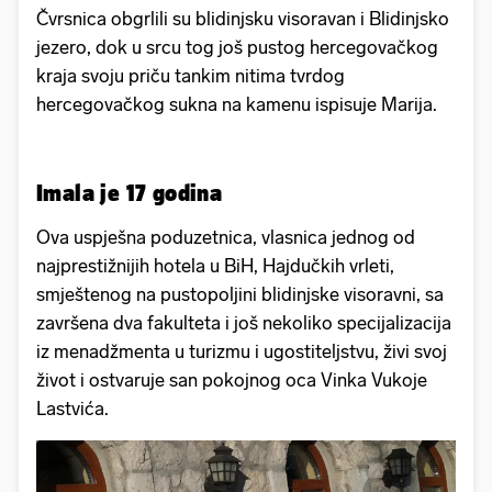
Čvrsnica obgrlili su blidinjsku visoravan i Blidinjsko
jezero, dok u srcu tog još pustog hercegovačkog
kraja svoju priču tankim nitima tvrdog
hercegovačkog sukna na kamenu ispisuje Marija.
Imala je 17 godina
Ova uspješna poduzetnica, vlasnica jednog od
najprestižnijih hotela u BiH, Hajdučkih vrleti,
smještenog na pustopoljini blidinjske visoravni, sa
završena dva fakulteta i još nekoliko specijalizacija
iz menadžmenta u turizmu i ugostiteljstvu, živi svoj
život i ostvaruje san pokojnog oca Vinka Vukoje
Lastvića.