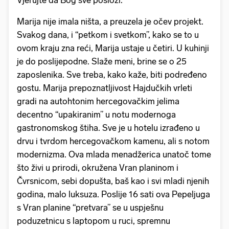
Vjerujte da Bog sve posloži.
Marija nije imala ništa, a preuzela je očev projekt.
Svakog dana, i “petkom i svetkom”, kako se to u
ovom kraju zna reći, Marija ustaje u četiri. U kuhinji
je do poslijepodne. Slaže meni, brine se o 25
zaposlenika. Sve treba, kako kaže, biti podređeno
gostu. Marija prepoznatljivost Hajdučkih vrleti
gradi na autohtonim hercegovačkim jelima
decentno “upakiranim” u notu modernoga
gastronomskog štiha. Sve je u hotelu izrađeno u
drvu i tvrdom hercegovačkom kamenu, ali s notom
modernizma. Ova mlada menadžerica unatoč tome
što živi u prirodi, okružena Vran planinom i
Čvrsnicom, sebi dopušta, baš kao i svi mladi njenih
godina, malo luksuza. Poslije 16 sati ova Pepeljuga
s Vran planine “pretvara” se u uspješnu
poduzetnicu s laptopom u ruci, spremnu