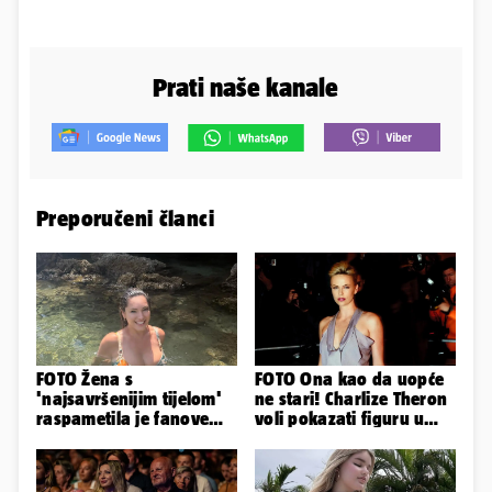
Prati naše kanale
Preporučeni članci
FOTO Žena s
FOTO Ona kao da uopće
'najsavršenijim tijelom'
ne stari! Charlize Theron
raspametila je fanove
voli pokazati figuru u
zaigranim fotkama iz
golišavim izdanjima...
plićaka