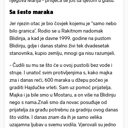
njegova Marija - prisjeća se još sa sjetom u glasu.
Sa šesto maraka
Jer njezin otac je bio čovjek kojemu je “samo nebo
bilo granica”. Rodio se u Rakitnom nadomak
Blidinja, a kad je davne 1999. godine na pustom
Blidinju, gdje i danas stalno živi tek dvadesetak
stanovnika, kupio zemlju, mnogi ga nisu razumjeli.
- Čudili su mu se što će u ovoj pustoši bez vode i
struje. I unatoč svim protivljenjima s, kako majka
zna i danas reći, 600 maraka u džepu počeo je
graditi Hajdučke vrleti. Sam uz pomoć prijatelja.
Majka i ja bile smo u Mostaru, a on više na Blidinju
nego s nama.Znali smo da novac posuđuje od
prijatelja za građu potrebnu za gradnju ovog danas
što vidite. I danas znam da ih je samo velika
uzajamna ljubav u svemu vodila. Vjerovali su jedno