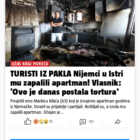
UŽAS KRAJ POREČA
TURISTI IZ PAKLA Nijemci u Istri
mu zapalili apartman! Vlasnik:
'Ovo je danas postala tortura'
Posjetili smo Markicu Kikića (63) koji je iznajmio apartman gostima
iz Njemačke. Doveli su prijatelje i partijali. Roštiljali su, a onda mu
zapalili apartman. Očajan je...
10
90