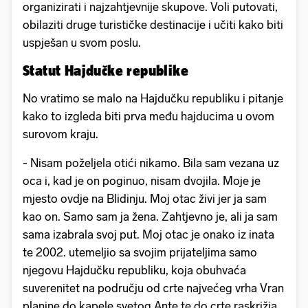
organizirati i najzahtjevnije skupove. Voli putovati,
obilaziti druge turističke destinacije i učiti kako biti
uspješan u svom poslu.
Statut Hajdučke republike
No vratimo se malo na Hajdučku republiku i pitanje
kako to izgleda biti prva među hajducima u ovom
surovom kraju.
- Nisam poželjela otići nikamo. Bila sam vezana uz
oca i, kad je on poginuo, nisam dvojila. Moje je
mjesto ovdje na Blidinju. Moj otac živi jer ja sam
kao on. Samo sam ja žena. Zahtjevno je, ali ja sam
sama izabrala svoj put. Moj otac je onako iz inata
te 2002. utemeljio sa svojim prijateljima samo
njegovu Hajdučku republiku, koja obuhvaća
suverenitet na području od crte najvećeg vrha Vran
planine do kapele svetog Ante te do crte raskrižja