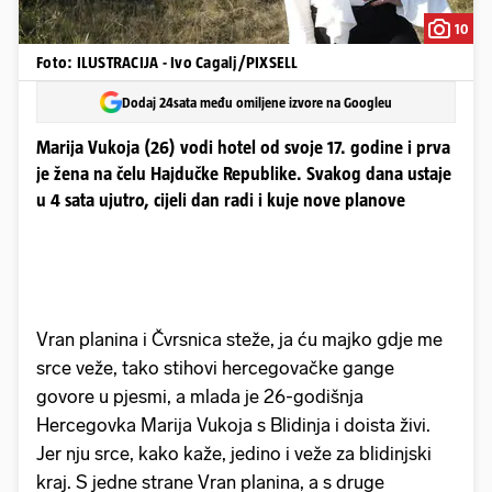
10
Foto: ILUSTRACIJA - Ivo Cagalj/PIXSELL
Dodaj 24sata među omiljene izvore na Googleu
Marija Vukoja (26) vodi hotel od svoje 17. godine i prva
je žena na čelu Hajdučke Republike. Svakog dana ustaje
u 4 sata ujutro, cijeli dan radi i kuje nove planove
Vran planina i Čvrsnica steže, ja ću majko gdje me
srce veže, tako stihovi hercegovačke gange
govore u pjesmi, a mlada je 26-godišnja
Hercegovka Marija Vukoja s Blidinja i doista živi.
Jer nju srce, kako kaže, jedino i veže za blidinjski
kraj. S jedne strane Vran planina, a s druge