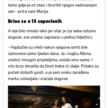
tamo gdje je on stao i dovršiti njegov nedosanjani
san - priča nam Marija.
Brine se o 15 zaposlenih
A nije bilo nimalo lako jer otac je iza sebe ostavio
dugove, sve uredno zapisano u jednoj bilježnici.
- Hajdučke su vrleti nakon njegove smrti bile
zatvorene samo tjedan dana. Ja i majka Albina,
unatoč mnogim prijateljima, ostale smo same. I
vrlo brzo shvatile da život treba ići dalje. Polako su
počeli dolaziti gosti, a ja sam svaku zarađenu
marku ostavljala i vraćala dugove.