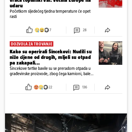
vraća toplinski val. Većina Europe na
udaru
Početkom sljedećeg tjedna temperature će opet
rasti
7
28
DOZVOLA ZA TROVANJE
Kako su operirali Šincekovi: Nudili su
niže cijene od drugih, mljeli su otpad
pa zakapali...
Šincekove tvrtke bavile su se preradom otpada u
građevinske proizvode, zbog čega kamioni, bale
plastike i samljeveni materijal dugo nisu izazivali
sumnju
22
136