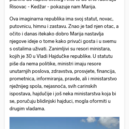
Risovac - Kedžar - pokazuje nam Marija.
Ova imaginarna republika ima svoj statut, novac,
putovnicu, himnu i zastavu. Znao je tad njen otac, a
očito i danas itekako dobro Marija nastavlja
njegove ideje o tome kako privući gosta i u svemu
s ostalima uživati. Zanimljivi su resori ministara,
kojih je 30 u Vladi Hajdučke republike. U statutu
piše da nema politike, ministri imaju resore
unutarnjih poslova, zdravstva, prosvjete, financija,
prometnica, informiranja, pravde, ali i ministarstvo
nježnijeg spola, nejasnoća, svih carinskih
ispostava, hajdučije i još neka ministarstva koja bi
se, poručuju blidinjski hajduci, mogla oformiti u
drugim vladama.