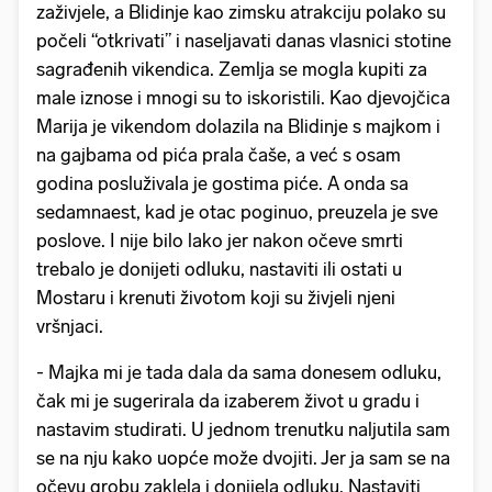
zaživjele, a Blidinje kao zimsku atrakciju polako su
počeli “otkrivati” i naseljavati danas vlasnici stotine
sagrađenih vikendica. Zemlja se mogla kupiti za
male iznose i mnogi su to iskoristili. Kao djevojčica
Marija je vikendom dolazila na Blidinje s majkom i
na gajbama od pića prala čaše, a već s osam
godina posluživala je gostima piće. A onda sa
sedamnaest, kad je otac poginuo, preuzela je sve
poslove. I nije bilo lako jer nakon očeve smrti
trebalo je donijeti odluku, nastaviti ili ostati u
Mostaru i krenuti životom koji su živjeli njeni
vršnjaci.
- Majka mi je tada dala da sama donesem odluku,
čak mi je sugerirala da izaberem život u gradu i
nastavim studirati. U jednom trenutku naljutila sam
se na nju kako uopće može dvojiti. Jer ja sam se na
očevu grobu zaklela i donijela odluku. Nastaviti