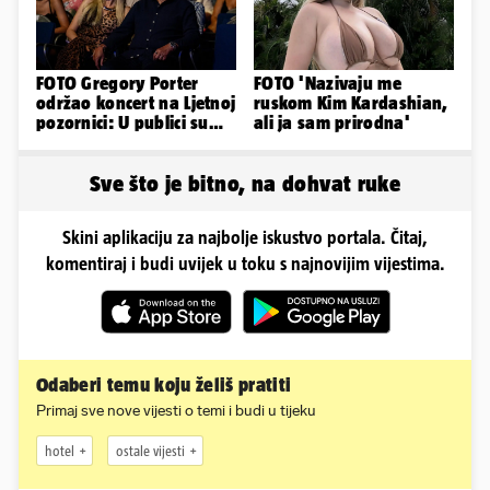
FOTO Gregory Porter
FOTO 'Nazivaju me
održao koncert na Ljetnoj
ruskom Kim Kardashian,
pozornici: U publici su
ali ja sam prirodna'
bili Mateša i Blanka
Sve što je bitno, na dohvat ruke
Skini aplikaciju za najbolje iskustvo portala. Čitaj,
komentiraj i budi uvijek u toku s najnovijim vijestima.
Odaberi temu koju želiš pratiti
Primaj sve nove vijesti o temi i budi u tijeku
hotel
ostale vijesti