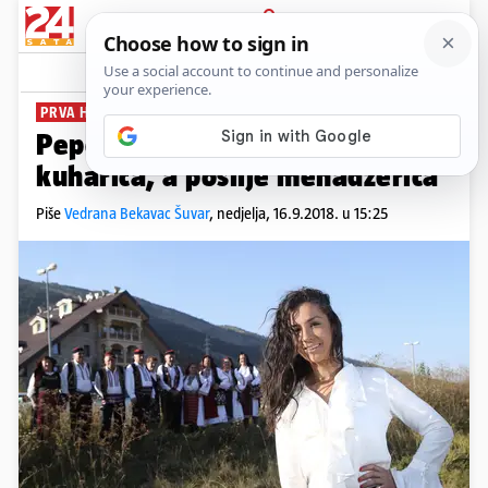
PRIJAVA
News
Komentari
108
PRVA HAJDUČICA
Pepeljuga s Vran planine: Do 4
kuharica, a poslije menadžerica
Piše
Vedrana Bekavac Šuvar
,
nedjelja, 16.9.2018. u 15:25