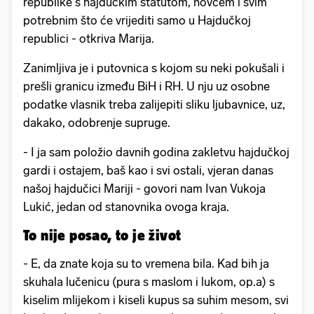
republike s hajdučkim statutom, novcem i svim
potrebnim što će vrijediti samo u Hajdučkoj
republici - otkriva Marija.
Zanimljiva je i putovnica s kojom su neki pokušali i
prešli granicu između BiH i RH. U nju uz osobne
podatke vlasnik treba zalijepiti sliku ljubavnice, uz,
dakako, odobrenje supruge.
- I ja sam položio davnih godina zakletvu hajdučkoj
gardi i ostajem, baš kao i svi ostali, vjeran danas
našoj hajdučici Mariji - govori nam Ivan Vukoja
Lukić, jedan od stanovnika ovoga kraja.
To nije posao, to je život
- E, da znate koja su to vremena bila. Kad bih ja
skuhala lučenicu (pura s maslom i lukom, op.a) s
kiselim mlijekom i kiseli kupus sa suhim mesom, svi