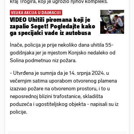
kraj Trogira, koji je ugrozio njihov kompleks.
VELIKA AKCIJA U DALMACIJI
VIDEO Uhitili piromana koji je
zapalio Seget! Pogledajte kako
ga specijalci vade iz autobusa
Inače, policija je prije nekoliko dana uhitila 55-
godišnjaka jer je mjestom Konjsko nedaleko od
Solina podmetnuo niz požara.
- Utvrđena je sumnja da je 14. srpnja 2024. u
večernjim satima uporabom otvorenog plamena
izazvao požare na otvorenom prostoru, i to u
neposrednoj blizini trafostanice, skladišta
poduzeća i ugostiteljskog objekta - napisali su iz
policije.