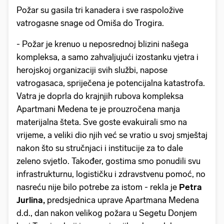
Požar su gasila tri kanadera i sve raspoložive
vatrogasne snage od Omiša do Trogira.
- Požar je krenuo u neposrednoj blizini našega
kompleksa, a samo zahvaljujući izostanku vjetra i
herojskoj organizaciji svih službi, napose
vatrogasaca, spriječena je potencijalna katastrofa.
Vatra je doprla do krajnjih rubova kompleksa
Apartmani Medena te je prouzročena manja
materijalna šteta. Sve goste evakuirali smo na
vrijeme, a veliki dio njih već se vratio u svoj smještaj
nakon što su stručnjaci i institucije za to dale
zeleno svjetlo. Također, gostima smo ponudili svu
infrastrukturnu, logističku i zdravstvenu pomoć, no
nasreću nije bilo potrebe za istom - rekla je
Petra
Jurlina,
predsjednica uprave Apartmana Medena
d.d., dan nakon velikog požara u Segetu Donjem