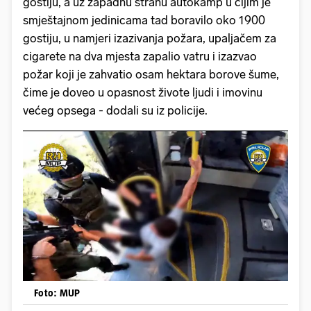
gostiju, a uz zapadnu stranu autokamp u čijim je
smještajnom jedinicama tad boravilo oko 1900
gostiju, u namjeri izazivanja požara, upaljačem za
cigarete na dva mjesta zapalio vatru i izazvao
požar koji je zahvatio osam hektara borove šume,
čime je doveo u opasnost živote ljudi i imovinu
većeg opsega - dodali su iz policije.
Foto: MUP