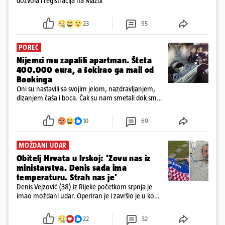
dozvola i registracija na Mazdi
23
95
POREČ
Nijemci mu zapalili apartman. Šteta
400.000 eura, a šokirao ga mail od
Bookinga
Oni su nastavili sa svojim jelom, nazdravljanjem,
dizanjem čaša i boca. Čak su nam smetali dok smo
u panici kupili crijeva kako bismo pokušali ugasiti
požar, rekao je vlasnik
10
69
MOŽDANI UDAR
Obitelj Hrvata u Irskoj: 'Zovu nas iz
ministarstva. Denis sada ima
temperaturu. Strah nas je'
Denis Vejzović (38) iz Rijeke početkom srpnja je
imao moždani udar. Operiran je i završio je u komi.
Obitelj ga želi prebaciti u Hrvatsku, kažu kako
tamošnji liječnici ne vjeruju u oporavak: 'Imamo
22
32
72 sata'