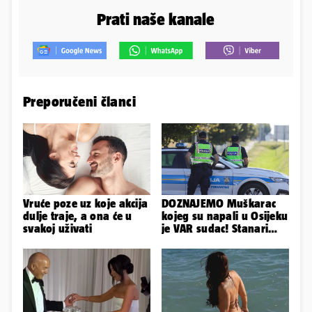
Prati naše kanale
Preporučeni članci
Vruće poze uz koje akcija
DOZNAJEMO Muškarac
dulje traje, a ona će u
kojeg su napali u Osijeku
svakoj uživati
je VAR sudac! Stanari
ulice su ga spasili...