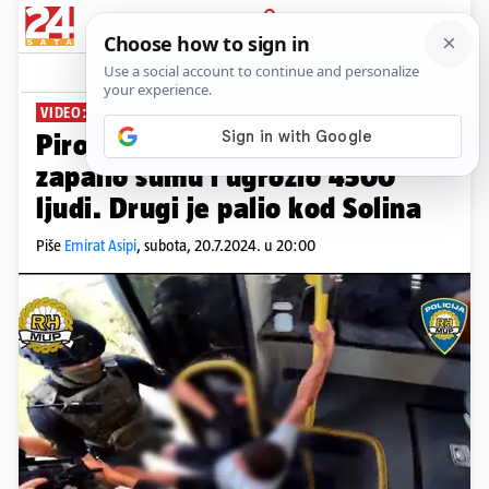
PRIJAVA
News
Komentari
121
VIDEO: SPEKTAKULARNO HAPŠENJE
Piromani haraju! Upaljačem je
zapalio šumu i ugrozio 4500
ljudi. Drugi je palio kod Solina
Piše
Emirat Asipi
,
subota, 20.7.2024. u 20:00