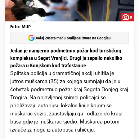
9
Foto: MUP
Dodaj 24sata među omiljene izvore na Googleu
Jedan je namjerno podmetnuo požar kod turističkog
kompleksa u Seget Vranjici. Drugi je zapalio nekoliko
požara u Konjskom kod trafostanice
Splitska policija u dramatičnoj akciji uhitila je
jutros muškarca (35) za kojega sumnjaju da je u
četvrtak podmetnuo požar kraj Segeta Donjeg kraj
Trogira. Na objavljenoj snimci policajci se
približavaju autobusu lokalne linije kojom se
muškarac vozio, zaustavljaju ga i odlaze do kraja
busa gdje je muškarac sjedio. Muškarca potom
izvlače za nogu iz autobusa i uhićuju.