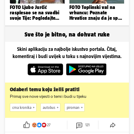
FOTO Ljubo Jurčić
FOTO Toplinski val na
rasplesao se na svadbi
vrhuncu: Poznate
svoje Tije: Pogledajte
Hrvatice znaju da je spas
kako je izgledalo
u minijaturnom bikiniju
vjenčanje...
Sve što je bitno, na dohvat ruke
Skini aplikaciju za najbolje iskustvo portala. Čitaj,
komentiraj i budi uvijek u toku s najnovijim vijestima.
Odaberi temu koju želiš pratiti
Primaj sve nove vijesti o temi i budi u tijeku
crna kronika
autobus
piroman
27
121