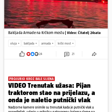
Bakljada Armade na Krčkom mostu
| Video: Čitatelj 24sata
oluja
bakljada
armada
krčki most
24
21
PROJURIO KROZ BALE SIJENA
VIDEO Trenutak užasa: Pijan
traktorom stao na prijelazu, a
onda je naletio putnički vlak
Nadzorne kamere snimile su trenutak kada je putnički vlak u
ponedjeljak, udario u prikolicu natovarenu balama slame na