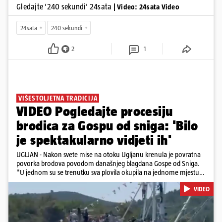
Gledajte '240 sekundi' 24sata
| Video: 24sata Video
24sata
240 sekundi
2
1
VIŠESTOLJETNA TRADICIJA
VIDEO Pogledajte procesiju
brodica za Gospu od sniga: 'Bilo
je spektakularno vidjeti ih'
UGLJAN - Nakon svete mise na otoku Ugljanu krenula je povratna
povorka brodova povodom današnjeg blagdana Gospe od Sniga.
"U jednom su se trenutku sva plovila okupila na jednome mjestu
te sinkronizirano kružila sljedećih deset minuta, što je izgledalo
VIDEO
spektakularno", kazala nam je čitateljica koja je snimila povorku.
Posebno atraktivan prizor bio je, kako je rekla, kada su se pojedini
sudionici popeli na vrhove brodova i mahali upaljenim bakljama.
Na nekim su brodovima bili svirači, što je dodatno pridonijelo