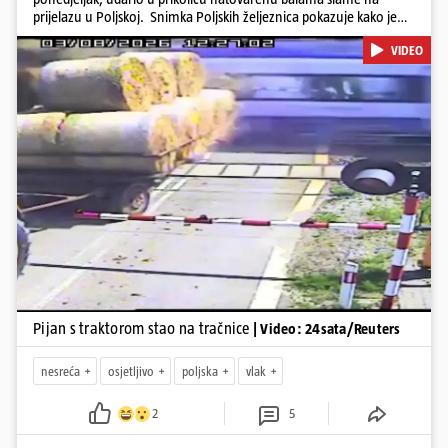
prijelazu u Poljskoj. Snimka Poljskih željeznica pokazuje kako je
vozač traktora krenuo preko pruge dok su se rampe spuštale i
VIDEO
signalna svjetla bila uključena, a zatim se zaustavio dok su prikolice
ostale na tračnicama. Vlak je ubrzo udario u njih i probio se kroz
teret. U nesreći nije bilo ozlijeđenih. Iz PKP-a su priopćili da je
vozač traktora bio pod utjecajem alkohola te da je ugrozio živote
oko 500 putnika.
Pokretanje videa...
Pijan s traktorom stao na tračnice
| Video: 24sata/Reuters
nesreća
osjetljivo
poljska
vlak
2
5