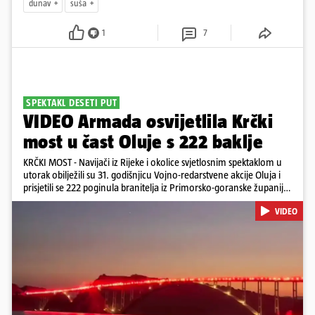
dunav
suša
1
7
SPEKTAKL DESETI PUT
VIDEO Armada osvijetlila Krčki
most u čast Oluje s 222 baklje
KRČKI MOST - Navijači iz Rijeke i okolice svjetlosnim spektaklom u
utorak obilježili su 31. godišnjicu Vojno-redarstvene akcije Oluja i
prisjetili se 222 poginula branitelja iz Primorsko-goranske županije.
Bakljadu su priredili desetu godinu zaredom, a gledali su je s kopna
VIDEO
i s mora
Pokretanje videa...