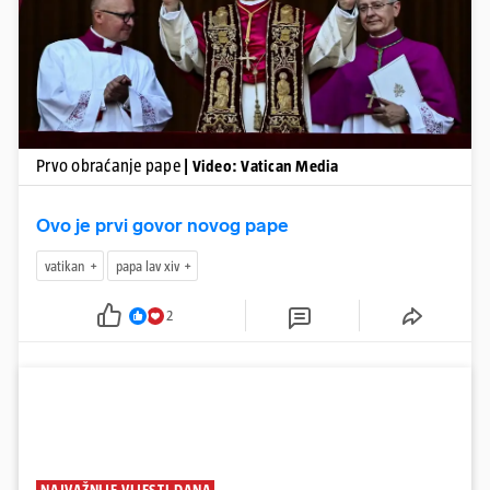
Prvo obraćanje pape
| Video: Vatican Media
Ovo je prvi govor novog pape
vatikan
papa lav xiv
2