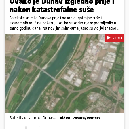
Ovako je Dunav izgledao prije i
nakon katastrofalne suše
Satelitske snimke Dunava prije i nakon dugotrajne suše i
ekstremnih vrućina pokazuju koliko se korito rijeke promijenilo u
samo godinu dana. Na novijim snimkama jasno su vidljivi znatno
veći pješčani sprudovi i sužene vodene površine, što svjedoči o
VIDEO
povijesno niskim vodostajima. Promjene su zabilježene duž cijelog
toka, od Njemačke i Austrije, preko Slovačke, Hrvatske i Srbije, do
Rumunjske i Bugarske. Snimke je tijekom ljeta 2025. i 2026.
zabilježio satelit Sentinel-2 u sklopu programa Europske unije
Copernicus.
Pokretanje videa...
Satelitske snimke Dunava
| Video: 24sata/Reuters