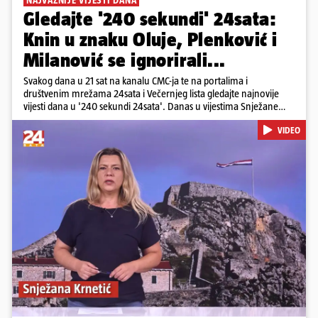
NAJVAŽNIJE VIJESTI DANA
Gledajte '240 sekundi' 24sata:
Knin u znaku Oluje, Plenković i
Milanović se ignorirali...
Svakog dana u 21 sat na kanalu CMC-ja te na portalima i
društvenim mrežama 24sata i Večernjeg lista gledajte najnovije
vijesti dana u '240 sekundi 24sata'. Danas u vijestima Snježane
Krnetić: Hrvatska je obilježila 31. obljetnicu Oluje, a pažnju je
VIDEO
privuklo ignoriranje predsjednika Zorana Milanovića i premijera
Andreja Plenkovića u Kninu. Donosimo i detalje o većim
braniteljskim mirovinama, apelu obitelji Hrvata u komi u Irskoj,
upozorenjima nakon nove tragedije na električnom romobilu te
smanjenju proizvodnje u nuklearnoj elektrani Krško.
Pokretanje videa...