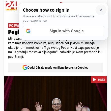
PRIJAVA
News
Komentari
0
POZVAO NA MIR
Pogledajte papin cijeli govor
Mir s vama", bile su prve riječi novoga pape Lava XIV., bivšeg
kardinala Roberta Prevosta, augustinca porijeklom iz Chicaga,
okupljenom mnoštvu na Trgu svetog Petra. Novi papa pozvao je
na "izgradnju mostova dijalogom". Zahvalio je svom prethodniku
papi Franji.
Dodaj 24sata među omiljene izvore na Googleu
14:33
Pokretanje videa...