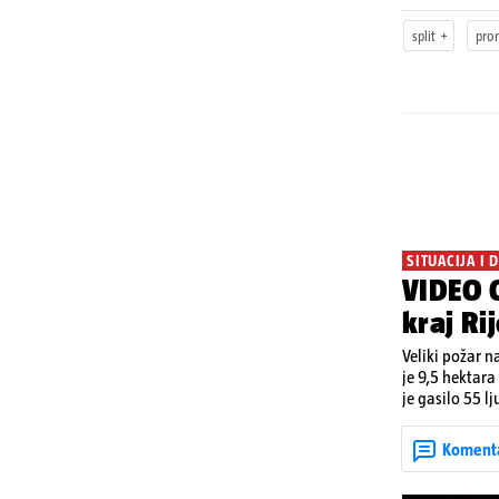
split
pro
SITUACIJA I 
VIDEO O
kraj Ri
Veliki požar n
je 9,5 hektara
je gasilo 55 lj
povećava opas
Koment