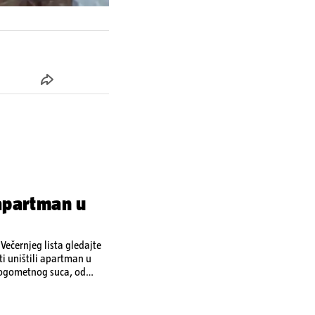
 apartman u
ečernjeg lista gledajte
ti uništili apartman u
 nogometnog suca, od