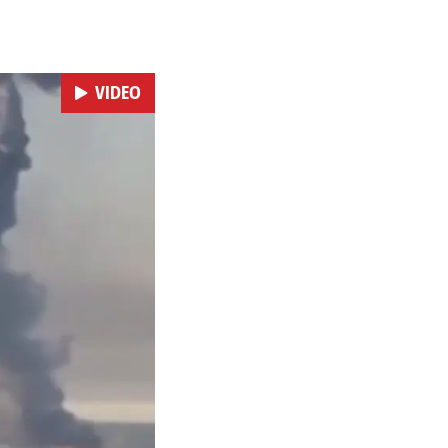
 i kao izravan odgovor na
se ekonomske posljedice
VIDEO