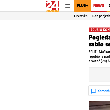
PLUS+
NEWS
Hrvatska
Dan pobjed
IZGUBIO KO
Pogleda
zabio s
SPLIT - Muškar
izgubio je nad
a vozač (24) b
Koment