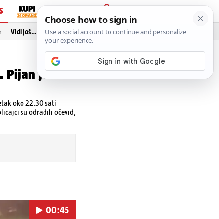
S
PRIJAVA
e
Vidi još…
 Pijan jurio i
etak oko 22.30 sati
icajci su odradili očevid,
00:45