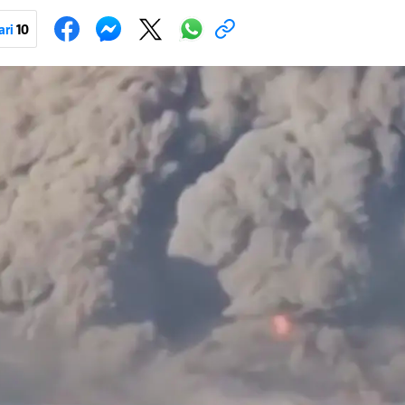
onove i druge opreme koja se koristi u ratu. S druge strane, napadi služe
iranja ukrajinske poštanske i logističke infrastrukture te kao način da 
ari
10
ublje na ruski teritorij i približe običnim građanima.
Pokretanje videa...