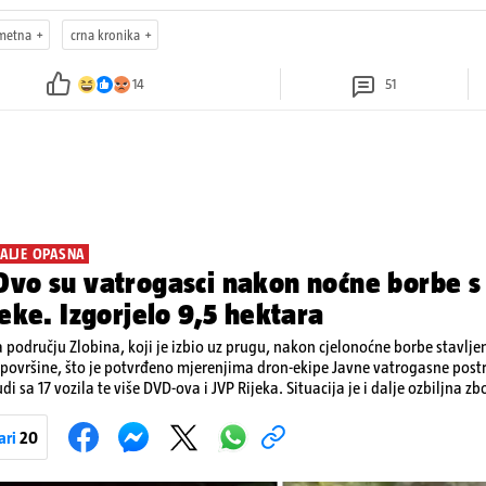
metna
crna kronika
14
51
DALJE OPASNA
vo su vatrogasci nakon noćne borbe s
jeke. Izgorjelo 9,5 hektara
a području Zlobina, koji je izbio uz prugu, nakon cjelonoćne borbe stavlj
 površine, što je potvrđeno mjerenjima dron-ekipe Javne vatrogasne postr
udi sa 17 vozila te više DVD-ova i JVP Rijeka. Situacija je i dalje ozbiljna z
nost od razbuktavanja. Zato ostaju i dežurati na terenu
ari
20