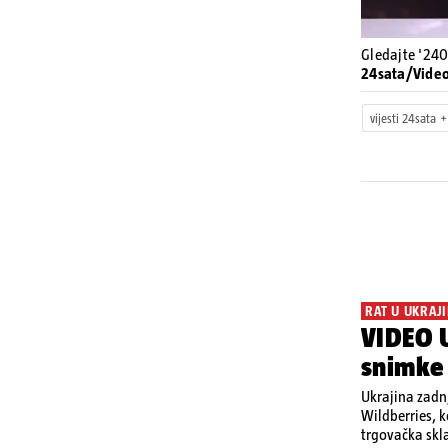
Gledajte '240
24sata/Vide
vijesti 24sata
RAT U UKRAJI
VIDEO U
snimke
Ukrajina zadnj
Wildberries, 
trgovačka skla