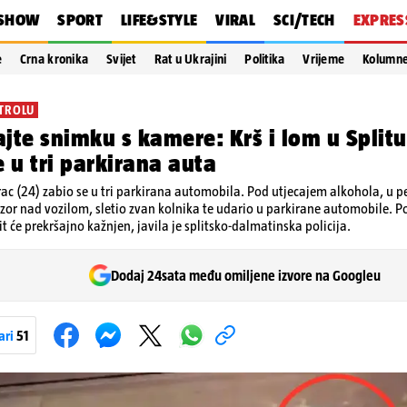
SHOW
SPORT
LIFE&STYLE
VIRAL
SCI/TECH
EXPRES
e
Crna kronika
Svijet
Rat u Ukrajini
Politika
Vrijeme
Kolumn
NTROLU
jte snimku s kamere: Krš i lom u Splitu.
e u tri parkirana auta
ac (24) zabio se u tri parkirana automobila. Pod utjecajem alkohola, u p
zor nad vozilom, sletio zvan kolnika te udario u parkirane automobile. Pol
it će prekršajno kažnjen, javila je splitsko-dalmatinska policija.
Dodaj 24sata među omiljene izvore na Googleu
ari
51