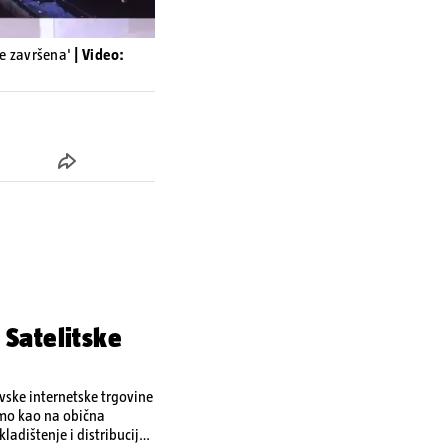
je završena'
| Video:
 Satelitske
ovske internetske trgovine
amo kao na obična
ladištenje i distribuciju