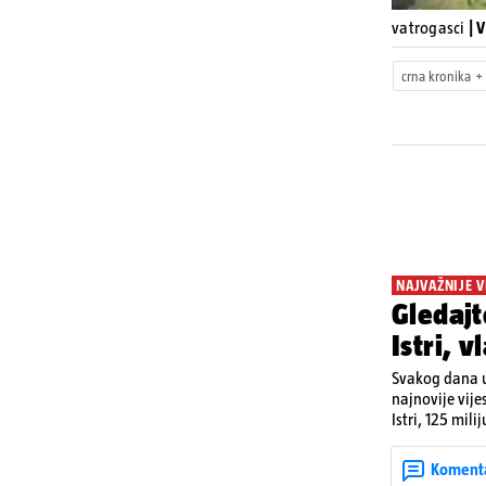
vatrogasci
| 
crna kronika
NAJVAŽNIJE V
Gledajt
Istri, 
Svakog dana u
najnovije vije
Istri, 125 mil
utorka nove ci
Koment