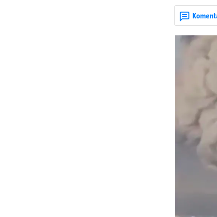
dijelova za dr
ruska bombard
Koment
rata prenesu d