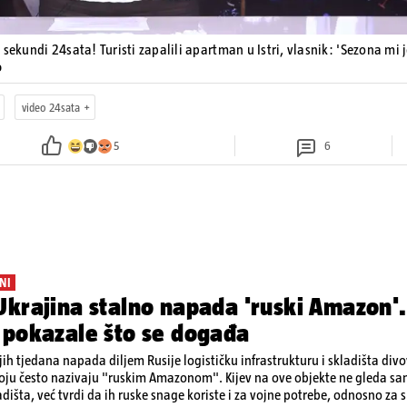
 sekundi 24sata! Turisti zapalili apartman u Istri, vlasnik: 'Sezona mi 
o
video 24sata
5
6
NI
krajina stalno napada 'ruski Amazon'.
 pokazale što se događa
ih tjedana napada diljem Rusije logističku infrastrukturu i skladišta div
koju često nazivaju "ruskim Amazonom". Kijev na ove objekte ne gleda s
dišta, već tvrdi da ih ruske snage koriste i za vojne potrebe, odnosno za sk