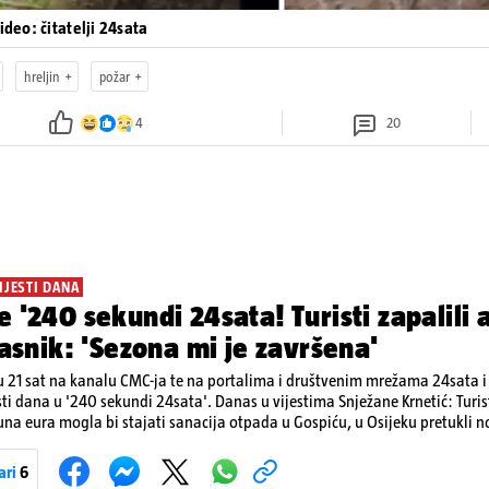
Video: čitatelji 24sata
hreljin
požar
4
20
IJESTI DANA
e '240 sekundi 24sata! Turisti zapalili
vlasnik: 'Sezona mi je završena'
 21 sat na kanalu CMC-ja te na portalima i društvenim mrežama 24sata i V
sti dana u '240 sekundi 24sata'. Danas u vijestima Snježane Krnetić: Turis
ijuna eura mogla bi stajati sanacija otpada u Gospiću, u Osijeku pretukli
jene goriva, rastu mirovine za 200 tisuća branitelja...
ari
6