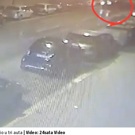
Pokretanje videa...
io u tri auta
| Video: 24sata Video