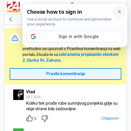
PRIJAVA
Komentari
5
Relevantni
Važna obavijest:
Svaki korisnik koji želi komentirati članke obvezan je
prethodno se upoznati s Pravilima komentiranja na web
portalu 24sata te sa
zabranama propisanim stavkom
2. članka 94. Zakona
.
Pravila komentiranja
Vlad
20.7.2024.
Koliko tek prođe robe sumnjivog porijekla gdje su
obje strane bile zadovoljne.
Odgovori
12
__________