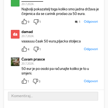
20.7.2024.
Najbolji pokazatelj toga koliko smo jadna država je
činjenica da se carinik prodao za 50 eura.
Odgovori
9
1
1
damad
da
20.7.2024.
vaaauuu čaak 50 eura,pljacka stoljeca
Odgovori
4
1
Čuvam prasce
20.7.2024.
50 eur je po osobi pa računajte koliko je to u
smjeni.
Odgovori
1
3