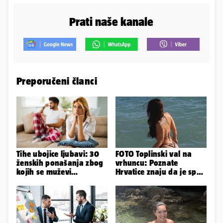
Prati naše kanale
Preporučeni članci
Tihe ubojice ljubavi: 30
FOTO Toplinski val na
ženskih ponašanja zbog
vrhuncu: Poznate
kojih se muževi
Hrvatice znaju da je spas
emocionalno distanciraju
u minijaturnom bikiniju