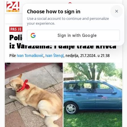
PRIJAVA
News
Komentari
0
PAS JE DOBRO
Policija pronašla ukradenog psa
iz Varaždina: I dalje traže krivca
Piše
Ivan Tomašković
,
Ivan Štengl
,
nedjelja, 21.7.2024. u 21:38