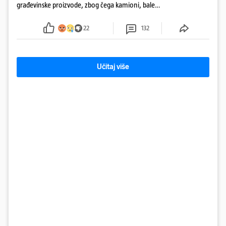
građevinske proizvode, zbog čega kamioni, bale
plastike i samljeveni materijal dugo nisu izazivali
sumnju
22
132
Učitaj više