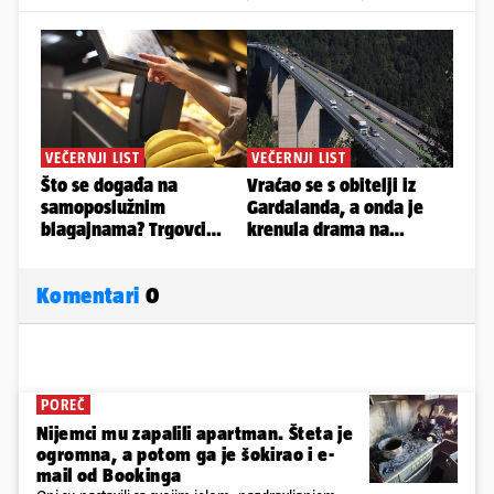
Komentari
0
POREČ
Nijemci mu zapalili apartman. Šteta je
ogromna, a potom ga je šokirao i e-
mail od Bookinga