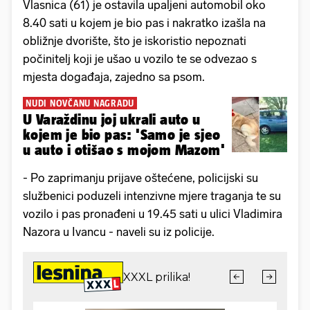
Vlasnica (61) je ostavila upaljeni automobil oko
8.40 sati u kojem je bio pas i nakratko izašla na
obližnje dvorište, što je iskoristio nepoznati
počinitelj koji je ušao u vozilo te se odvezao s
mjesta događaja, zajedno sa psom.
NUDI NOVČANU NAGRADU
U Varaždinu joj ukrali auto u
kojem je bio pas: 'Samo je sjeo
u auto i otišao s mojom Mazom'
- Po zaprimanju prijave oštećene, policijski su
službenici poduzeli intenzivne mjere traganja te su
vozilo i pas pronađeni u 19.45 sati u ulici Vladimira
Nazora u Ivancu - naveli su iz policije.