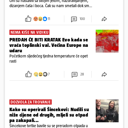
Oni su nastavili sa svojim jelom, nazdravljanjem,
dizanjem čaša i boca. Čak su nam smetali dok smo
u panici kupili crijeva kako bismo pokušali ugasiti
požar, rekao je vlasnik
11
100
NEMA KIŠE NA VIDIKU
PREDAH ĆE BITI KRATAK Evo kada se
vraća toplinski val. Većina Europe na
udaru
Početkom sljedećeg tjedna temperature će opet
rasti
7
28
DOZVOLA ZA TROVANJE
Kako su operirali Šincekovi: Nudili su
niže cijene od drugih, mljeli su otpad
pa zakapali...
Šincekove tvrtke bavile su se preradom otpada u