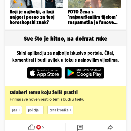
Koji je najbolji, a koji
FOTO Žena s
najgori posao za tvoj
'najsavršenijim tijelom'
horoskopski znak?
raspametila je fanove
zaigranim fotkama iz
plićaka
Sve što je bitno, na dohvat ruke
Skini aplikaciju za najbolje iskustvo portala. Čitaj,
komentiraj i budi uvijek u toku s najnovijim vijestima.
Odaberi temu koju želiš pratiti
Primaj sve nove vijesti o temi i budi u tijeku
pas
policija
crna kronika
5