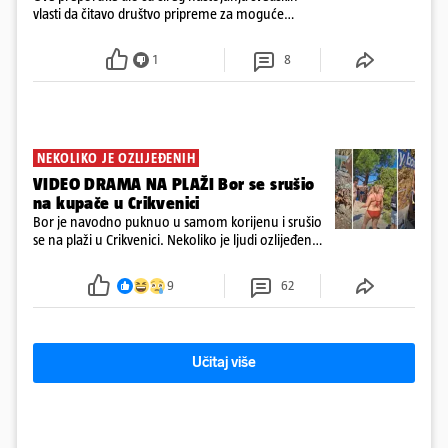
vlasti da čitavo društvo pripreme za moguće
posljedice vojnih ili kibernetičkih napada
1
8
NEKOLIKO JE OZLIJEĐENIH
VIDEO DRAMA NA PLAŽI Bor se srušio
na kupače u Crikvenici
Bor je navodno puknuo u samom korijenu i srušio
se na plaži u Crikvenici. Nekoliko je ljudi ozlijeđeno,
ali navodno se ne radi o težim ozljedama
9
62
Učitaj više