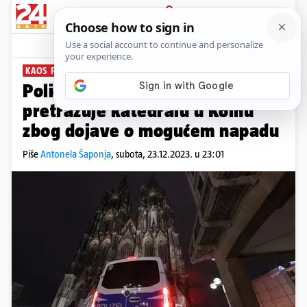
PRIJAVA
News
Komentari
9
KAOS PRED MISU
Policija u Njemačkoj sa psima
pretražuje katedralu u Kölnu
zbog dojave o mogućem napadu
Piše
Antonela Šaponja
,
subota, 23.12.2023. u 23:01