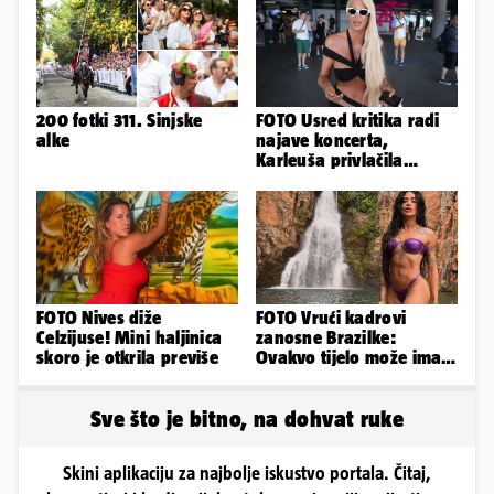
200 fotki 311. Sinjske
FOTO Usred kritika radi
alke
najave koncerta,
Karleuša privlačila
mnoge poglede na
aerodromu
FOTO Nives diže
FOTO Vrući kadrovi
Celzijuse! Mini haljinica
zanosne Brazilke:
skoro je otkrila previše
Ovakvo tijelo može imati
samo bivša plesačica...
Sve što je bitno, na dohvat ruke
Skini aplikaciju za najbolje iskustvo portala. Čitaj,