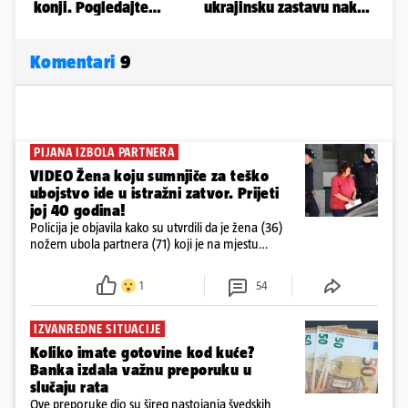
Komentari
9
PIJANA IZBOLA PARTNERA
VIDEO Žena koju sumnjiče za teško
ubojstvo ide u istražni zatvor. Prijeti
joj 40 godina!
Policija je objavila kako su utvrdili da je žena (36)
nožem ubola partnera (71) koji je na mjestu
preminuo. Imala je 2,03 promila. U nedjelju su je
ispitali i poslali u istražni zatvor
1
54
IZVANREDNE SITUACIJE
Koliko imate gotovine kod kuće?
Banka izdala važnu preporuku u
slučaju rata
Ove preporuke dio su šireg nastojanja švedskih