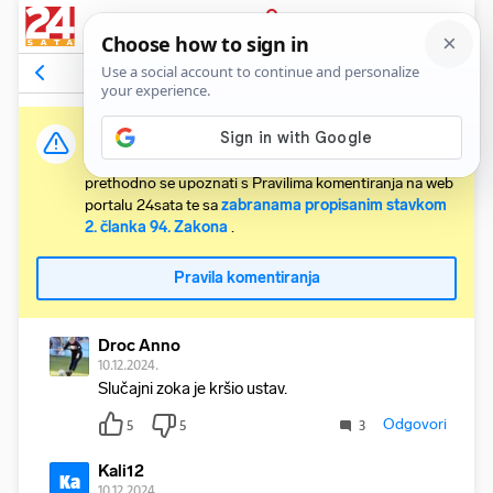
PRIJAVA
Komentari
8
Relevantni
Važna obavijest:
Svaki korisnik koji želi komentirati članke obvezan je
prethodno se upoznati s Pravilima komentiranja na web
portalu 24sata te sa
zabranama propisanim stavkom
2. članka 94. Zakona
.
Pravila komentiranja
Droc Anno
10.12.2024.
Slučajni zoka je kršio ustav.
Odgovori
5
5
3
Kali12
Ka
10.12.2024.