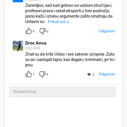
Zanimljivo, sad kad gotovo svi ustavni stručnjaci,
profesori prava i ostali eksperti u tom području
jasno kažu i iznesu argumente zašto smatraju da
Ustavni suci
Prikaži još ↓
Odgovori
4
6
Droc Anna
10.12.2024.
Znali su da krše Ustav i sve zakone i propise. Zato
su se i sastajali tajno, kao ilegalci, kriminalci, jer to i
jesu.
Odgovori
7
9
2