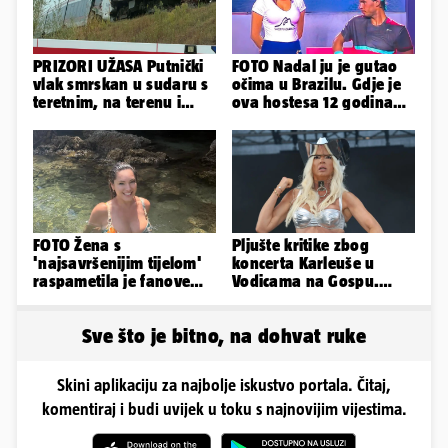
PRIZORI UŽASA Putnički
FOTO Nadal ju je gutao
vlak smrskan u sudaru s
očima u Brazilu. Gdje je
teretnim, na terenu i
ova hostesa 12 godina
helikopter hitne
poslije i kako izgleda?
FOTO Žena s
Pljušte kritike zbog
'najsavršenijim tijelom'
koncerta Karleuše u
raspametila je fanove
Vodicama na Gospu.
zaigranim fotkama iz
Gradonačelnik:
plićaka
'Neprimjereno'
Sve što je bitno, na dohvat ruke
Skini aplikaciju za najbolje iskustvo portala. Čitaj,
komentiraj i budi uvijek u toku s najnovijim vijestima.