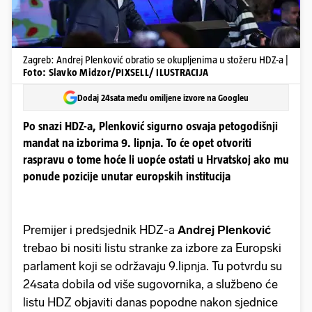
Zagreb: Andrej Plenković obratio se okupljenima u stožeru HDZ-a |
Foto: Slavko Midzor/PIXSELL/ ILUSTRACIJA
Dodaj 24sata među omiljene izvore na Googleu
Po snazi HDZ-a, Plenković sigurno osvaja petogodišnji
mandat na izborima 9. lipnja. To će opet otvoriti
raspravu o tome hoće li uopće ostati u Hrvatskoj ako mu
ponude pozicije unutar europskih institucija
Premijer i predsjednik HDZ-a
Andrej Plenković
trebao bi nositi listu stranke za izbore za Europski
parlament koji se održavaju 9.lipnja. Tu potvrdu su
24sata dobila od više sugovornika, a službeno će
listu HDZ objaviti danas popodne nakon sjednice