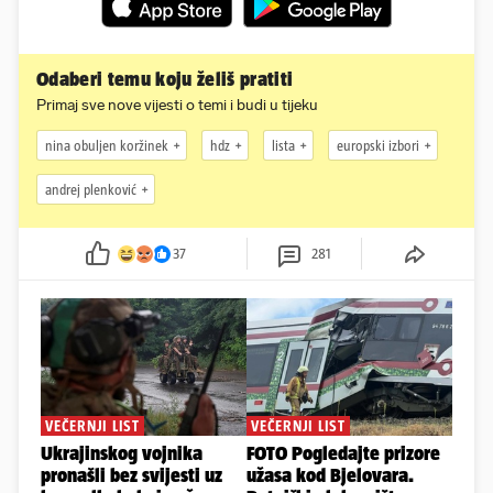
Odaberi temu koju želiš pratiti
Primaj sve nove vijesti o temi i budi u tijeku
nina obuljen koržinek
hdz
lista
europski izbori
andrej plenković
37
281