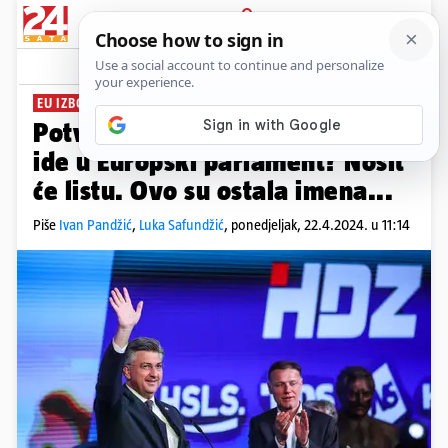
PRIJAVA
News
Komentari
281
EU IZBORI
Potvrđeno za 24sata: Plenković
ide u Europski parlament? Nosit
će listu. Ovo su ostala imena...
Piše
Ivan Pandžić
,
Luka Safundžić
,
ponedjeljak, 22.4.2024. u 11:14