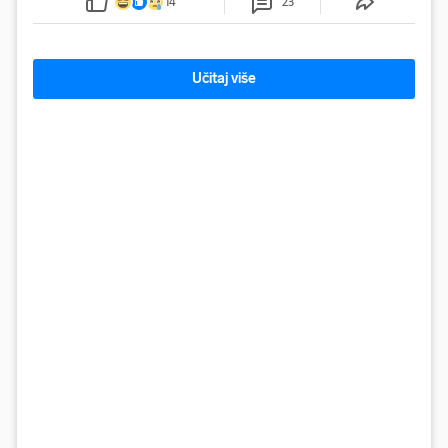
14
23
Učitaj više