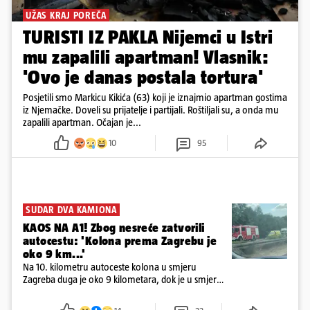
UŽAS KRAJ POREČA
TURISTI IZ PAKLA Nijemci u Istri
mu zapalili apartman! Vlasnik:
'Ovo je danas postala tortura'
Posjetili smo Markicu Kikića (63) koji je iznajmio apartman gostima
iz Njemačke. Doveli su prijatelje i partijali. Roštiljali su, a onda mu
zapalili apartman. Očajan je...
10
95
SUDAR DVA KAMIONA
KAOS NA A1! Zbog nesreće zatvorili
autocestu: 'Kolona prema Zagrebu je
oko 9 km...'
Na 10. kilometru autoceste kolona u smjeru
Zagreba duga je oko 9 kilometara, dok je u smjeru
mora kolona duga oko tri kilometra