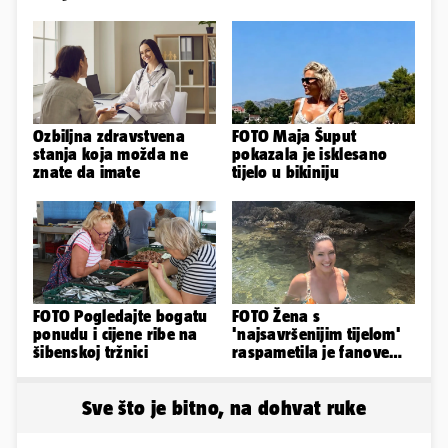
Ozbiljna zdravstvena
FOTO Maja Šuput
stanja koja možda ne
pokazala je isklesano
znate da imate
tijelo u bikiniju
FOTO Pogledajte bogatu
FOTO Žena s
ponudu i cijene ribe na
'najsavršenijim tijelom'
šibenskoj tržnici
raspametila je fanove
zaigranim fotkama iz
plićaka
Sve što je bitno, na dohvat ruke