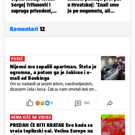
Komentari
12
POREČ
Nijemci mu zapalili apartman. Šteta je
ogromna, a potom ga je šokirao i e-
mail od Bookinga
Oni su nastavili sa svojim jelom, nazdravljanjem,
dizanjem čaša i boca. Čak su nam smetali dok smo
u panici kupili crijeva kako bismo pokušali ugasiti
požar, rekao je vlasnik
11
100
NEMA KIŠE NA VIDIKU
PREDAH ĆE BITI KRATAK Evo kada se
vraća toplinski val. Većina Europe na