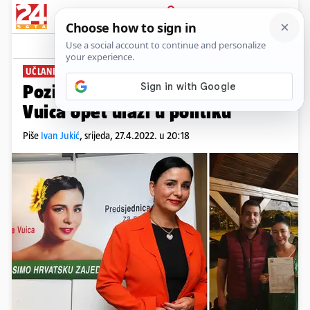
PRIJAVA
News
Komentari
12
UČLANILA SE U SDP
Pozirala s pristupnicom: Alka
Vuica opet ulazi u politiku
Piše
Ivan Jukić
,
srijeda, 27.4.2022. u 20:18