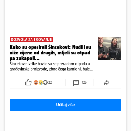
DOZVOLA ZA TROVANJE
Kako su operirali Šincekovi: Nudili su
niže cijene od drugih, mljeli su otpad
pa zakapali...
Šincekove tvrtke bavile su se preradom otpada u
građevinske proizvode, zbog čega kamioni, bale
plastike i samljeveni materijal dugo nisu izazivali
sumnju
22
125
Učitaj više