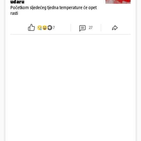
udaru
Početkom sljedećeg tjedna temperature će opet
rasti
7
27