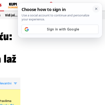
S
PRIJAVA
e
Vidi još…
ću:
 laž
levantni
Pravilima