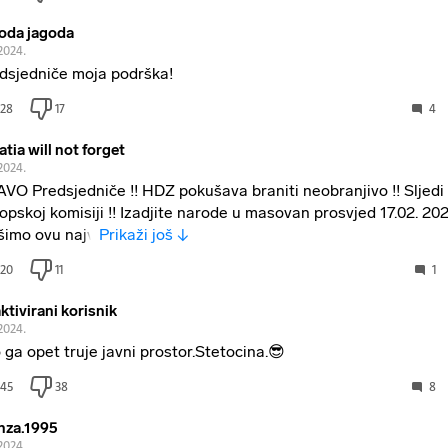
oda jagoda
2024.
dsjedniče moja podrška!
28
17
4
atia will not forget
2024.
VO Predsjedniče !! HDZ pokušava braniti neobranjivo !! Sljedi
opskoj komisiji !! Izadjite narode u masovan prosvjed 17.02. 2024
šimo ovu najv
Prikaži još ↓
20
11
1
ktivirani korisnik
2024.
 ga opet truje javni prostor.Stetocina.😎
45
38
8
za.1995
2024.