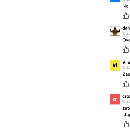
Ne 
dah
16.2.
Ovo
Vil
Vi
16.2.
Zas
croz
cr
16.2.
zat
sto