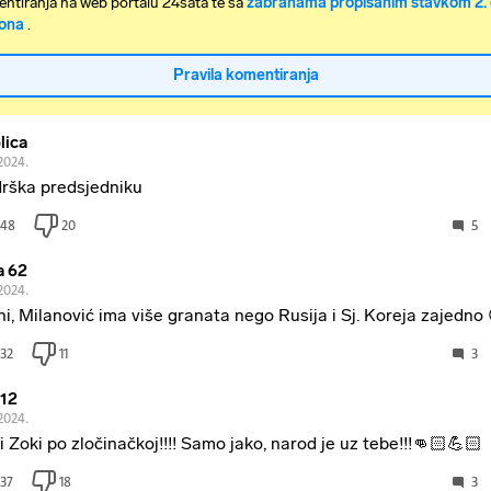
ntiranja na web portalu 24sata te sa
zabranama propisanim stavkom 2. 
ona
.
Pravila komentiranja
lica
2024.
rška predsjedniku
48
20
5
a 62
2024.
 hi, Milanović ima više granata nego Rusija i Sj. Koreja zajedno
32
11
3
i12
2024.
i Zoki po zločinačkoj!!!! Samo jako, narod je uz tebe!!!👊🏻💪🏻
37
18
3