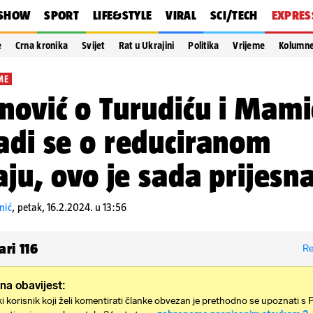
SHOW
SPORT
LIFE&STYLE
VIRAL
SCI/TECH
EXPRES
e
Crna kronika
Svijet
Rat u Ukrajini
Politika
Vrijeme
Kolumn
ME
nović o Turudiću i Mami
adi se o reduciranom
čaju, ovo je sada prijesna
nić
,
petak, 16.2.2024. u 13:56
ari
116
Re
na obavijest:
i korisnik koji želi komentirati članke obvezan je prethodno se upoznati s 