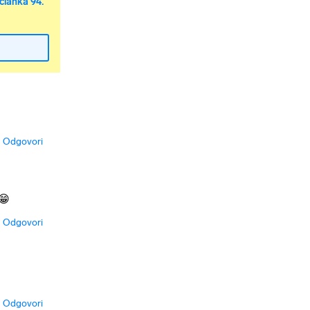
članka 94.
Odgovori
 😁
Odgovori
Odgovori