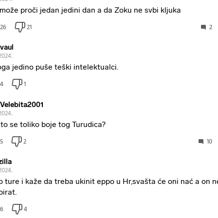
može proči jedan jedini dan a da Zoku ne svbi kljuka
26
21
2
vaul
2024.
ga jedino puše teški intelektualci.
4
1
aVelebita2001
2024.
to se toliko boje tog Turudica?
5
2
10
illa
2024.
o ture i kaže da treba ukinit eppo u Hr,svašta će oni nać a on 
pirat.
6
4