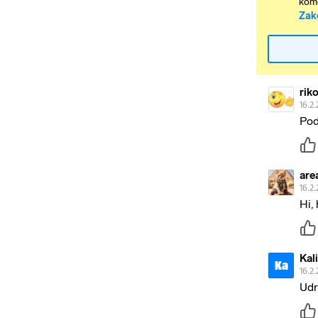
kome
Zak
riko
16.2.
Pod
are
16.2.
Hi,
Kal
Ka
16.2.
Udr