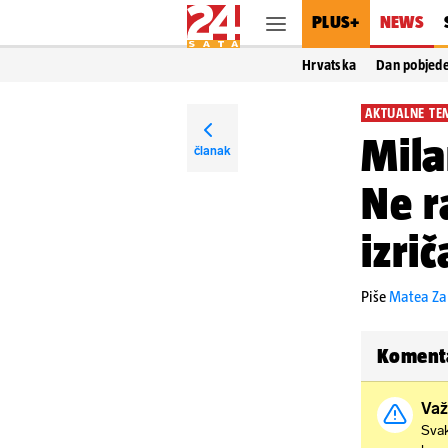
PLUS+
NEWS
Hrvatska
Dan pobjed
AKTUALNE TE
Mila
članak
Ne r
izri
Piše
Matea Za
Koment
Važ
Svak