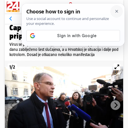
PRIJAVA
Galerija
Komentari
167
ZBOG KORONA VIRUSA
Cappelli: Za domaće goste
pripremamo popuste 50 posto
Virus se pojavio u Sloveniji, Srbiji i BiH. U Sloveniji je u jednom
danu zabilježeno šest slučajeva, a u Hrvatskoj je situacija i dalje pod
kotrolom. Dosad je otkazano nekoliko manifestacija
1/2