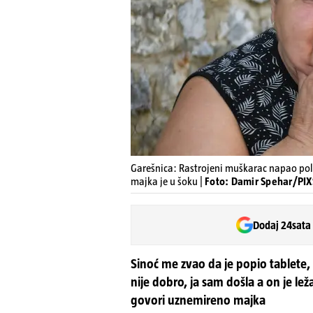
Garešnica: Rastrojeni muškarac napao poli
majka je u šoku |
Foto: Damir Spehar/PIXSE
Dodaj 24sata
Sinoć me zvao da je popio tablete,
nije dobro, ja sam došla a on je lež
govori uznemireno majka