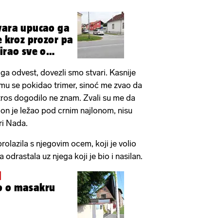
vara upucao ga
e kroz prozor pa
irao sve o
ga odvest, dovezli smo stvari. Kasnije
a mu se pokidao trimer, sinoć me zvao da
utros dogodilo ne znam. Zvali su me da
 on je ležao pod crnim najlonom, nisu
ori Nada.
 prolazila s njegovim ocem, koji je volio
a odrastala uz njega koji je bio i nasilan.
o o masakru