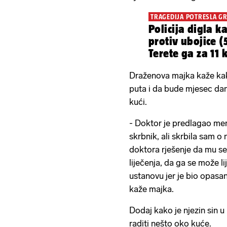
TRAGEDIJA POTRESLA G
Policija digla k
protiv ubojice (
Terete ga za 11 
Draženova majka kaže kako
puta i da bude mjesec dana
kući.
- Doktor je predlagao men
skrbnik, ali skrbila sam o
doktora rješenje da mu s
liječenja, da ga se može li
ustanovu jer je bio opasan
kaže majka.
Dodaj kako je njezin sin u 
raditi nešto oko kuće.