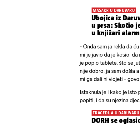
MASAKR U DARUVARU
Ubojica iz Daru
u prsa: Skočio j
u knjižari alarm
pokolju
- Onda sam ja rekla da ću 
mi je javio da je kosio, d
je popio tablete, što se j
nije dobro, ja sam došla a
mi ga dali ni vidjeti - gov
Istaknula je i kako je isto
popiti, i da su njezina djec
TRAGEDIJA U DARUVARU
DORH se oglasi