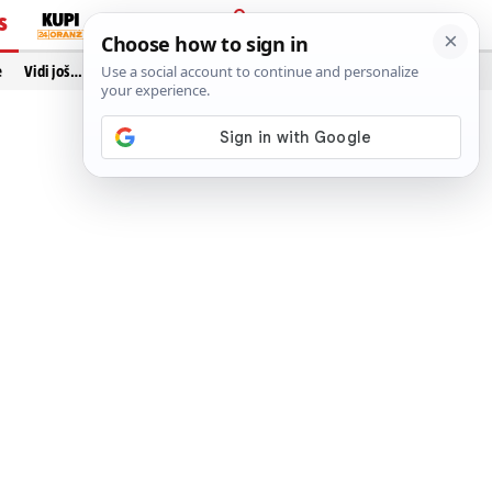
S
PRIJAVA
e
Vidi još…