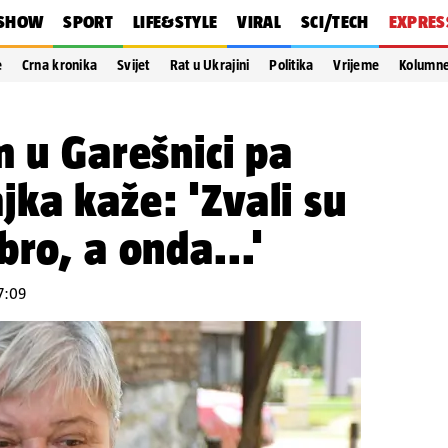
SHOW
SPORT
LIFE&STYLE
VIRAL
SCI/TECH
EXPRES
e
Crna kronika
Svijet
Rat u Ukrajini
Politika
Vrijeme
Kolumn
m u Garešnici pa
ka kaže: 'Zvali su
bro, a onda...'
17:09