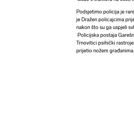
Podsjetimo policija je rani
je Dražen policajcima prij
nakon što su ga uspjeli sv
Policijska postaja Garešni
Trnovitici psihički rastroj
prijetio nožem građanima