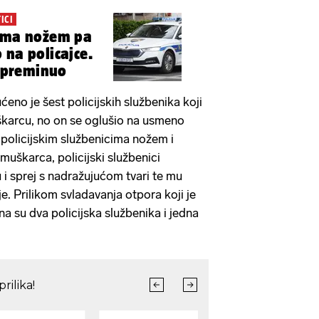
ICI
nima nožem pa
 na policajce.
i preminuo
eno je šest policijskih službenika koji
škarcu, no on se oglušio na usmeno
o policijskim službenicima nožem i
 muškarca, policijski službenici
u i sprej s nadražujućom tvari te mu
je. Prilikom svladavanja otpora koji je
a su dva policijska službenika i jedna