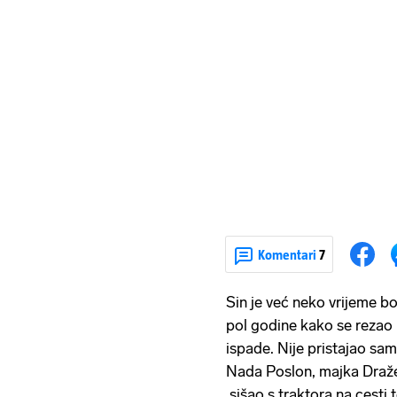
Komentari
7
Sin je već neko vrijeme bol
pol godine kako se rezao
ispade. Nije pristajao sam
Nada Poslon, majka Dražena
sišao s traktora na cesti 