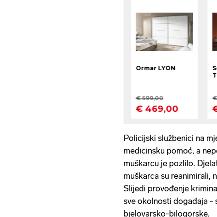
Policijski službenici na m
medicinsku pomoć, a nepo
muškarcu je pozlilo. Djel
muškarca su reanimirali, 
Slijedi provođenje kriminal
sve okolnosti događaja - 
bjelovarsko-bilogorske.