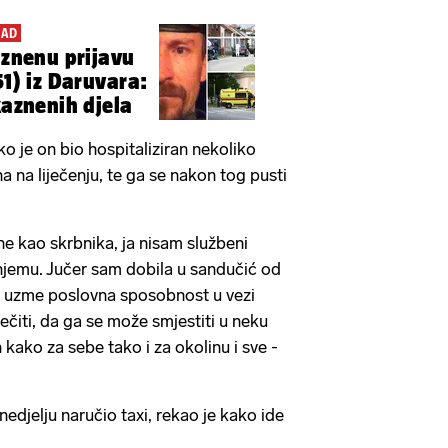
RAD
aznenu prijavu
51) iz Daruvara:
kaznenih djela
 je on bio hospitaliziran nekoliko
 na liječenju, te ga se nakon tog pusti
e kao skrbnika, ja nisam službeni
 njemu. Jučer sam dobila u sandučić od
e uzme poslovna sposobnost u vezi
ječiti, da ga se može smjestiti u neku
 kako za sebe tako i za okolinu i sve -
nedjelju naručio taxi, rekao je kako ide