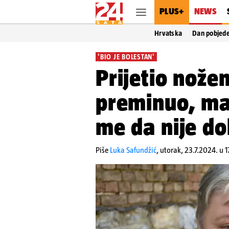
PLUS+
NEWS
Hrvatska
Dan pobjed
'BIO JE BOLESTAN'
Prijetio nože
preminuo, maj
me da nije do
Piše
Luka Safundžić
,
utorak, 23.7.2024. u 