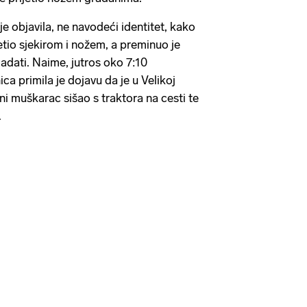
je objavila, ne navodeći identitet, kako
etio sjekirom i nožem, a preminuo je
ladati. Naime, jutros oko 7:10
ca primila je dojavu da je u Velikoj
eni muškarac sišao s traktora na cesti te
.