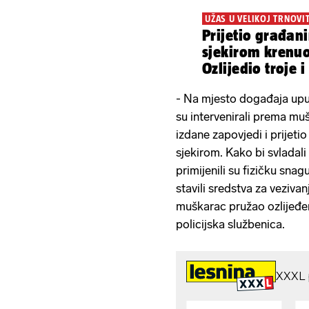
UŽAS U VELIKOJ TRNOVIT
Prijetio građa
sjekirom krenuo
Ozlijedio troje 
- Na mjesto događaja upuć
su intervenirali prema mu
izdane zapovjedi i prijeti
sjekirom. Kako bi svladali
primijenili su fizičku snag
stavili sredstva za vezivan
muškarac pružao ozlijeđen
policijska službenica.