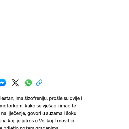
estan, ima šizofreniju, prošle su dvije i
 motorkom, kako se vješao i imao te
 na liječenje, govori u suzama i šoku
 koji je jutros u Velikoj Trnovitici
te prijetio nožem građanima.