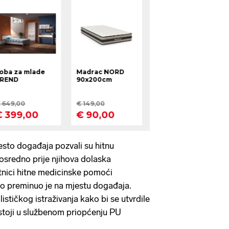
jesto događaja pozvali su hitnu
sredno prije njihova dolaska
atnici hitne medicinske pomoći
no preminuo je na mjestu događaja.
ističkog istraživanja kako bi se utvrdile
stoji u službenom priopćenju PU