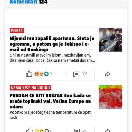
Komentari
124
POREČ
Nijemci mu zapalili apartman. Šteta je
ogromna, a potom ga je šokirao i e-
mail od Bookinga
Oni su nastavili sa svojim jelom, nazdravljanjem,
dizanjem čaša i boca. Čak su nam smetali dok smo
u panici kupili crijeva kako bismo pokušali ugasiti
požar, rekao je vlasnik
11
103
NEMA KIŠE NA VIDIKU
PREDAH ĆE BITI KRATAK Evo kada se
vraća toplinski val. Većina Europe na
udaru
Početkom sljedećeg tjedna temperature će opet
rasti
7
28