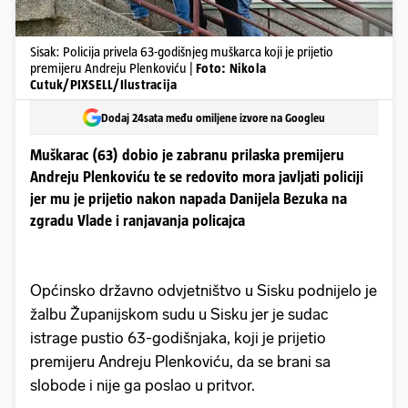
Sisak: Policija privela 63-godišnjeg muškarca koji je prijetio
premijeru Andreju Plenkoviću |
Foto: Nikola
Cutuk/PIXSELL/Ilustracija
Dodaj 24sata među omiljene izvore na Googleu
Muškarac (63) dobio je zabranu prilaska premijeru
Andreju Plenkoviću te se redovito mora javljati policiji
jer mu je prijetio nakon napada Danijela Bezuka na
zgradu Vlade i ranjavanja policajca
Općinsko državno odvjetništvo u Sisku podnijelo je
žalbu Županijskom sudu u Sisku jer je sudac
istrage pustio 63-godišnjaka, koji je prijetio
premijeru Andreju Plenkoviću, da se brani sa
slobode i nije ga poslao u pritvor.