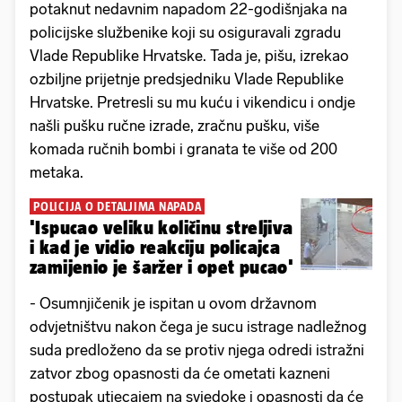
potaknut nedavnim napadom 22-godišnjaka na
policijske službenike koji su osiguravali zgradu
Vlade Republike Hrvatske. Tada je, pišu, izrekao
ozbiljne prijetnje predsjedniku Vlade Republike
Hrvatske. Pretresli su mu kuću i vikendicu i ondje
našli pušku ručne izrade, zračnu pušku, više
komada ručnih bombi i granata te više od 200
metaka.
POLICIJA O DETALJIMA NAPADA
'Ispucao veliku količinu streljiva
i kad je vidio reakciju policajca
zamijenio je šaržer i opet pucao'
- Osumnjičenik je ispitan u ovom državnom
odvjetništvu nakon čega je sucu istrage nadležnog
suda predloženo da se protiv njega odredi istražni
zatvor zbog opasnosti da će ometati kazneni
postupak utjecajem na svjedoke i opasnosti da će