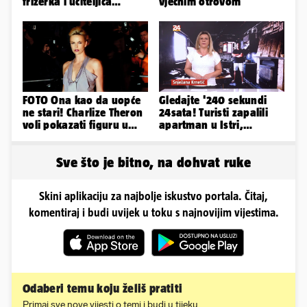
frizerka i učiteljica
vječnim otrovom
oblinama je zapalila
Instagram
FOTO Ona kao da uopće
Gledajte '240 sekundi
ne stari! Charlize Theron
24sata! Turisti zapalili
voli pokazati figuru u
apartman u Istri,
golišavim izdanjima...
vlasnik: 'Sezona mi je
završena'
Sve što je bitno, na dohvat ruke
Skini aplikaciju za najbolje iskustvo portala. Čitaj,
komentiraj i budi uvijek u toku s najnovijim vijestima.
Odaberi temu koju želiš pratiti
Primaj sve nove vijesti o temi i budi u tijeku