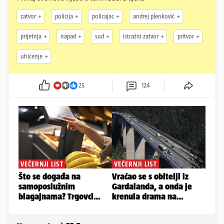
zatvor
policija
policajac
andrej plenković
prijetnja
napad
sud
istražni zatvor
pritvor
uhićenje
25
124