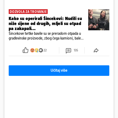
DOZVOLA ZA TROVANJE
Kako su operirali Šincekovi: Nudili su
niže cijene od drugih, mljeli su otpad
pa zakapali...
Šincekove tvrtke bavile su se preradom otpada u
građevinske proizvode, zbog čega kamioni, bale
plastike i samljeveni materijal dugo nisu izazivali
sumnju
22
135
Učitaj više