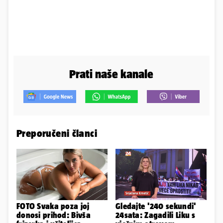
Prati naše kanale
Preporučeni članci
FOTO Svaka poza joj
Gledajte '240 sekundi'
donosi prihod: Bivša
24sata: Zagadili Liku s