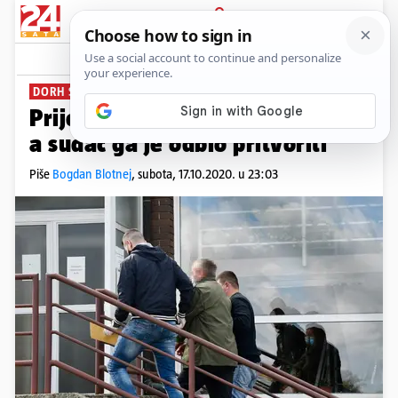
PRIJAVA
News
Komentari
124
DORH SE ŽALIO
Prijetio premijeru, imao bombe,
a sudac ga je odbio pritvoriti
Piše
Bogdan Blotnej
,
subota, 17.10.2020. u 23:03