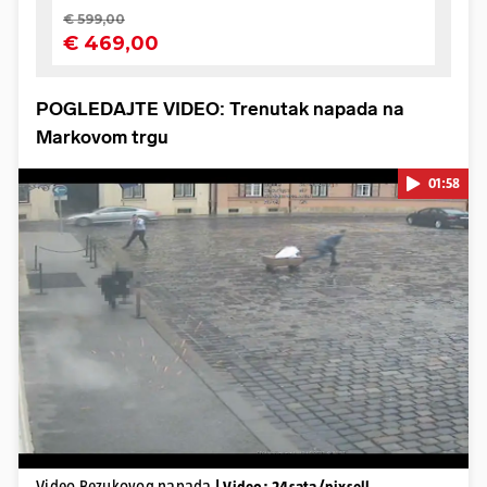
POGLEDAJTE VIDEO: Trenutak napada na
Markovom trgu
01:58
Pokretanje videa...
Video Bezukovog napada
| Video: 24sata/pixsell