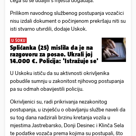
čega su se udaljili s mjesta događaja.
Prilikom navodnog službenog postupanja vozačici
nisu izdali dokument o počinjenom prekršaju niti su
isti stvarno utvrdili, dodaje Uskok.
U ŠOKU
Splićanka (25) mislila da je na
razgovoru za posao. Ukrali joj
14.000 €. Policija: 'Istražuje se'
U Uskoku ističu da su aktivnosti okrivljenika
pobudile sumnju u zakonitost njihovog postupanja
pa su odmah obavijestili policiju.
Okrivljenici su, radi prikrivanja nezakonitog
postupanja, u izvješću o obavljanju službe naveli da
su tog dana nadzirali brzinu kretanja vozila u
mjestima Jastrebarsko, Donji Desinec i Klinča Sela
te podatke vozača prema kojima su postupali, što