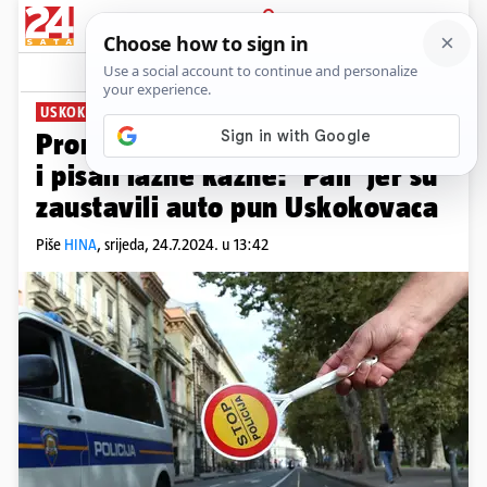
PRIJAVA
News
Komentari
7
USKOK IH PRIJAVIO POLICIJI
Prometni policajci varali vozače
i pisali lažne kazne: 'Pali' jer su
zaustavili auto pun Uskokovaca
Piše
HINA
,
srijeda, 24.7.2024. u 13:42