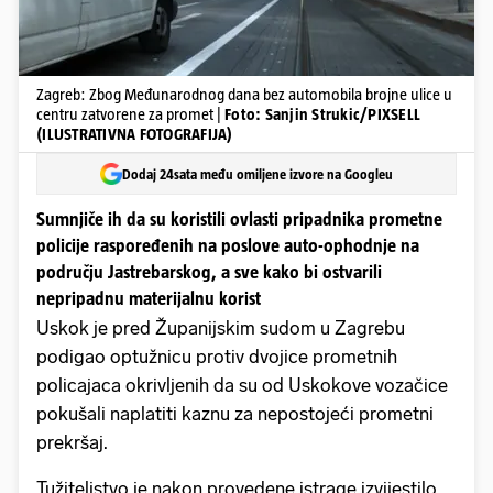
Zagreb: Zbog Međunarodnog dana bez automobila brojne ulice u
centru zatvorene za promet |
Foto: Sanjin Strukic/PIXSELL
(ILUSTRATIVNA FOTOGRAFIJA)
Dodaj 24sata među omiljene izvore na Googleu
Sumnjiče ih da su koristili ovlasti pripadnika prometne
policije raspoređenih na poslove auto-ophodnje na
području Jastrebarskog, a sve kako bi ostvarili
nepripadnu materijalnu korist
Uskok je pred Županijskim sudom u Zagrebu
podigao optužnicu protiv dvojice prometnih
policajaca okrivljenih da su od Uskokove vozačice
pokušali naplatiti kaznu za nepostojeći prometni
prekršaj.
Tužiteljstvo je nakon provedene istrage izvijestilo