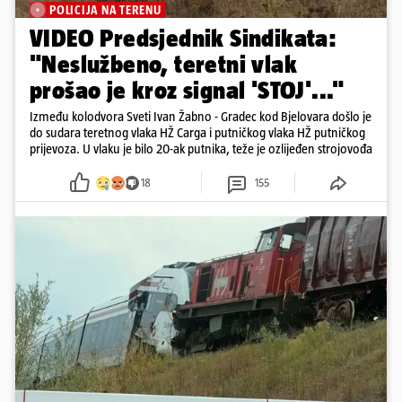
POLICIJA NA TERENU
VIDEO Predsjednik Sindikata:
"Neslužbeno, teretni vlak
prošao je kroz signal 'STOJ'..."
Između kolodvora Sveti Ivan Žabno - Gradec kod Bjelovara došlo je
do sudara teretnog vlaka HŽ Carga i putničkog vlaka HŽ putničkog
prijevoza. U vlaku je bilo 20-ak putnika, teže je ozlijeđen strojovođa
18
155