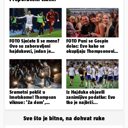
FOTO Sjećate li se mene?
FOTO Puni se Gospin
Ovo su zaboravljeni
dolac: Evo kako se
hajdukovci, jedan je
okupljaju Thompsonovi
napuhao 3,3 promila...
obožavatelji u Imotskom
Sramotni poklič u
Iz Hajduka objavili
Imotskome! Thompson
zanimljive podatke: Evo
viknuo: 'Za dom',
tko je najbrži...
publika odgovorila:
'Spremni'
Sve što je bitno, na dohvat ruke