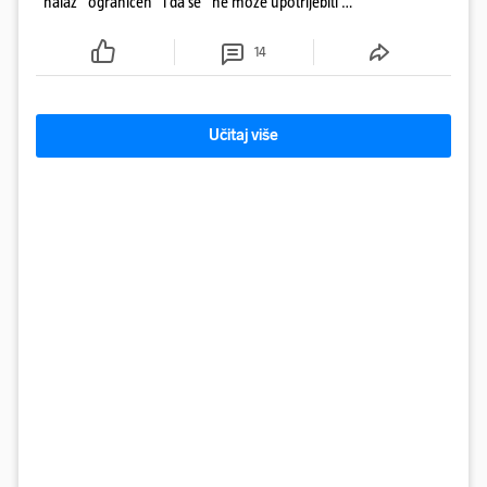
"nalaz" ograničen" i da se "ne može upotrijebiti za
sudske sporove". Građani Gospića ga podsjetili da
ga je naručio Uskok i da je dio spisa
14
Učitaj više