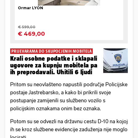
PRIJEVARAMA DO SKUPOCJENIH MOBITELA
Krali osobne podatke i sklapali
ugovore za kupnju mobitela pa
ih preprodavali. Uhitili 6 ljudi
Pritom su neovlašteno napustili područje Policijske
postaje Jastrebarsko, a kako bi prikrili svoje
postupanje zamijenili su službeno vozilo s
policijskim oznakama onim bez oznaka.
Potom su se odvezli na državnu cestu D-10 na kojoj
ih se kroz službene evidencije zaduženja nije moglo
locirati.