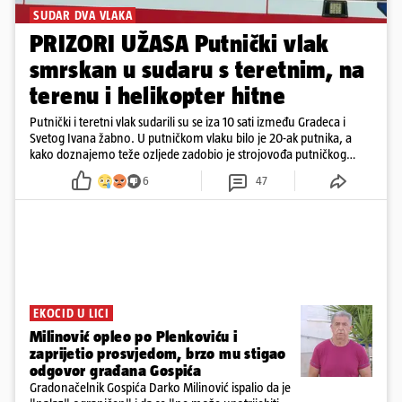
SUDAR DVA VLAKA
PRIZORI UŽASA Putnički vlak
smrskan u sudaru s teretnim, na
terenu i helikopter hitne
Putnički i teretni vlak sudarili su se iza 10 sati između Gradeca i
Svetog Ivana žabno. U putničkom vlaku bilo je 20-ak putnika, a
kako doznajemo teže ozljede zadobio je strojovođa putničkog
vlaka. Zatvoren je promet, a fotoreporteri Prigorskog objavili su
6
47
prve snimke s mjesta sudara
EKOCID U LICI
Milinović opleo po Plenkoviću i
zaprijetio prosvjedom, brzo mu stigao
odgovor građana Gospića
Gradonačelnik Gospića Darko Milinović ispalio da je