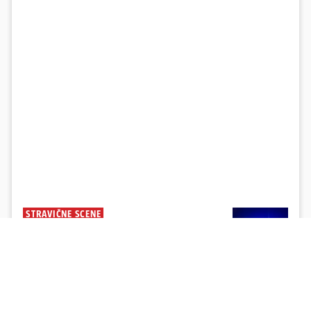
STRAVIČNE SCENE
DETALJI NESREĆE U ZAGREBU: U bolnici
umrla vozačica i putnik, auto se u
sudaru prepolovio
Policija je objavila da je vozačici istekla prometna
dozvola i registracija na Mazdi