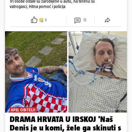
Tri osobe ostale su zarobljene u autu, na terenu su
vatrogasci, Hitna pomoć i policija
3
12
APEL OBITELJI
DRAMA HRVATA U IRSKOJ 'Naš
Denis je u komi, žele ga skinuti s