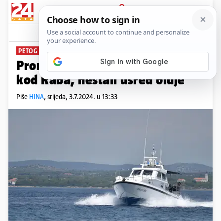
PRIJAVA
News
Komentari
1
PETOG ODNIJELO MORE
Pronašli mađarske kajakaše
kod Raba, nestali usred oluje
Piše
HINA
,
srijeda, 3.7.2024. u 13:33