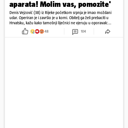
aparata! Molim vas, pomozite'
Denis Vejzović (38) iz Rijeke početkom srpnja je imao moždani
udar. Operiran je i završio je u komi. Obitelj ga želi prebaciti u
Hrvatsku, kažu kako tamošnji liječnici ne vjeruju u oporavak:
'Imamo 72 sata'
48
104