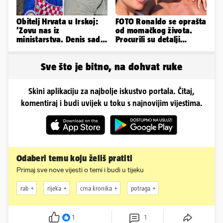
Obitelj Hrvata u Irskoj:
FOTO Ronaldo se oprašta
'Zovu nas iz
od momačkog života.
ministarstva. Denis sada
Procurili su detalji
ima temperaturu. Strah
glamuroznog vjenčanja
nas je'
Sve što je bitno, na dohvat ruke
Skini aplikaciju za najbolje iskustvo portala. Čitaj,
komentiraj i budi uvijek u toku s najnovijim vijestima.
Odaberi temu koju želiš pratiti
Primaj sve nove vijesti o temi i budi u tijeku
rab
rijeka
crna kronika
potraga
1
1