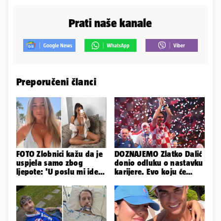
Prati naše kanale
Preporučeni članci
FOTO Zlobnici kažu da je
DOZNAJEMO Zlatko Dalić
uspjela samo zbog
donio odluku o nastavku
ljepote: 'U poslu mi ide
karijere. Evo koju će
jer imam strategiju'
reprezentaciju preuzeti!