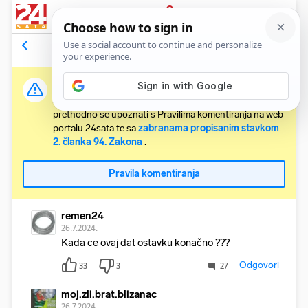
PRIJAVA
Komentari
75
Relevantni
Važna obavijest:
Svaki korisnik koji želi komentirati članke obvezan je
prethodno se upoznati s Pravilima komentiranja na web
portalu 24sata te sa
zabranama propisanim stavkom
2. članka 94. Zakona
.
Pravila komentiranja
remen24
26.7.2024.
Kada ce ovaj dat ostavku konačno ???
Odgovori
33
3
27
moj.zli.brat.blizanac
26.7.2024.