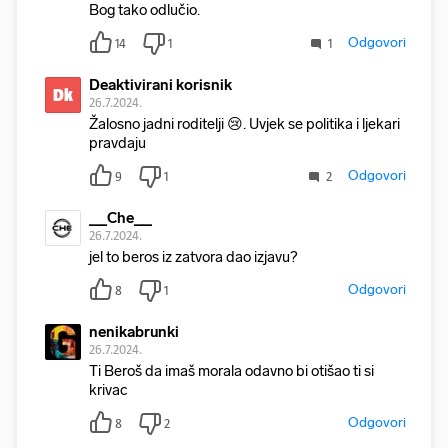
Bog tako odlučio.
Odgovori
14
1
1
Deaktivirani korisnik
Dk
26.7.2024.
Žalosno jadni roditelji 😢. Uvjek se politika i ljekari
pravdaju
Odgovori
9
1
2
__Che__
26.7.2024.
jel to beros iz zatvora dao izjavu?
Odgovori
8
1
nenikabrunki
26.7.2024.
Ti Beroš da imaš morala odavno bi otišao ti si
krivac
Odgovori
8
2