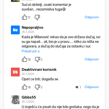
Sućut obitelji...svaki komentar je
suvišan....nezamisliva tuga😪
Odgovori
17
Nepopraljivo
Ne
26.7.2024.
Kada je Milanović rekao da je ovo država slučaj, svi
su ga napali.... ali, bio je u pravu..... nitko za ništa ne
odgovara, a slučaj do slučaja za ostavku i sud.
Prikaži još ↓
Odgovori
18
2
Deaktivirani korisnik
Dk
26.7.2024.
Opet ce biti; događa se.
Odgovori
18
2
1
Gibbs55
26.7.2024.
U izvješću će pisati da nije bilo grešaka, nego da je