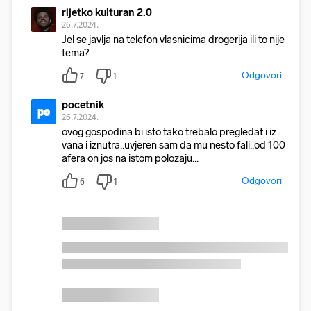
rijetko kulturan 2.0
26.7.2024.
Jel se javlja na telefon vlasnicima drogerija ili to nije
tema?
Odgovori
7
1
pocetnik
po
26.7.2024.
ovog gospodina bi isto tako trebalo pregledat i iz
vana i iznutra..uvjeren sam da mu nesto fali..od 100
afera on jos na istom polozaju...
Odgovori
6
1