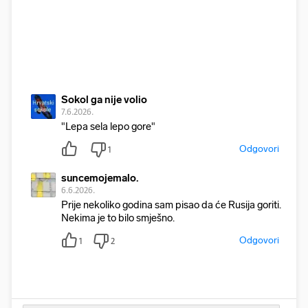
Sokol ga nije volio
7.6.2026.
"Lepa sela lepo gore"
Odgovori
1
suncemojemalo.
6.6.2026.
Prije nekoliko godina sam pisao da će Rusija goriti.
Nekima je to bilo smješno.
Odgovori
1
2