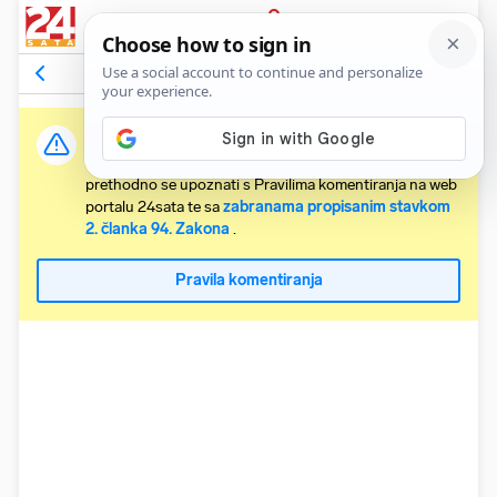
PRIJAVA
Komentari
2
Relevantni
Važna obavijest:
Svaki korisnik koji želi komentirati članke obvezan je
prethodno se upoznati s Pravilima komentiranja na web
portalu 24sata te sa
zabranama propisanim stavkom
2. članka 94. Zakona
.
Pravila komentiranja