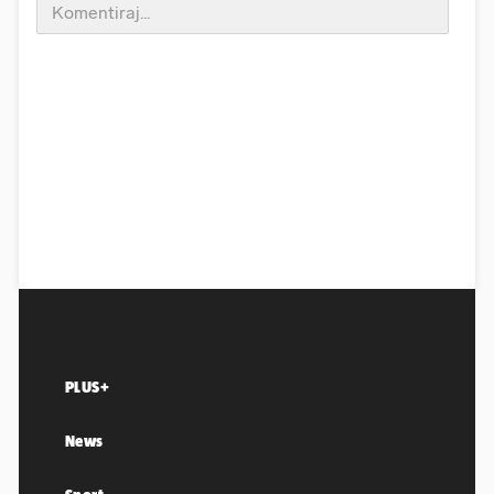
PLUS+
News