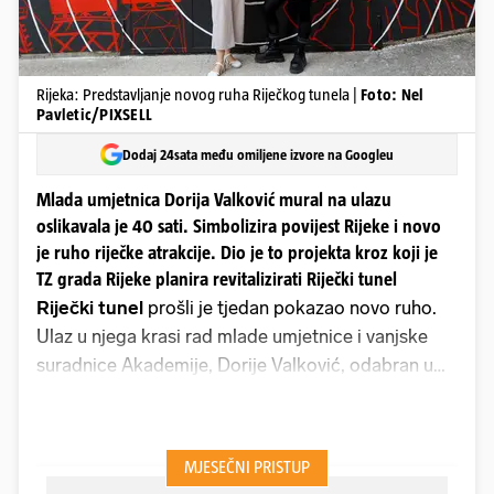
Rijeka: Predstavljanje novog ruha Riječkog tunela |
Foto: Nel
Pavletic/PIXSELL
Dodaj 24sata među omiljene izvore na Googleu
Mlada umjetnica Dorija Valković mural na ulazu
oslikavala je 40 sati. Simbolizira povijest Rijeke i novo
je ruho riječke atrakcije. Dio je to projekta kroz koji je
TZ grada Rijeke planira revitalizirati Riječki tunel
Riječki tunel
prošli je tjedan pokazao novo ruho.
Ulaz u njega krasi rad mlade umjetnice i vanjske
suradnice Akademije, Dorije Valković, odabran u
sklopu zajedničkog projekta TZ-a grada Rijeke i
Akademije primijenjenih umjetnosti u Rijeci. Riječ je
o muralu "Naprvo!", likovnom rješenju mlade
autorice, koja je uz pomoć studentice Marte Licul