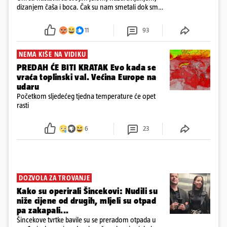
dizanjem čaša i boca. Čak su nam smetali dok smo
u panici kupili crijeva kako bismo pokušali ugasiti
požar, rekao je vlasnik
11
93
NEMA KIŠE NA VIDIKU
PREDAH ĆE BITI KRATAK Evo kada se
vraća toplinski val. Većina Europe na
udaru
Početkom sljedećeg tjedna temperature će opet
rasti
6
23
DOZVOLA ZA TROVANJE
Kako su operirali Šincekovi: Nudili su
niže cijene od drugih, mljeli su otpad
pa zakapali...
Šincekove tvrtke bavile su se preradom otpada u