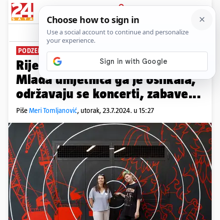
PRIJAVA
News
Komentari
0
PODZEMNA OAZA UMJETNOSTI
PLUS+
Riječki tunel dobio je novo lice:
Mlada umjetnica ga je oslikala,
održavaju se koncerti, zabave...
Piše
Meri Tomljanović
,
utorak, 23.7.2024. u 15:27