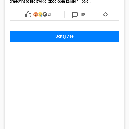
građevinske proizvode, zbog čega kamioni, bale
plastike i samljeveni materijal dugo nisu izazivali
sumnju
21
119
Učitaj više