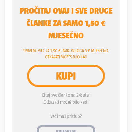
svoju ideju sprovela u djelo, za što joj je trebalo
oko 40 sati oslikavanja.