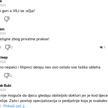
va
.2024.
 gori a VILI se ;e[lja!
tem
.2024.
stigne zbog privatne prakse!
1
2
1
sleep
.2024.
o nepalci i filipinci delaju nes ovo ostalo sve teška ubleha
2
ak Bubi
.2024.
 nije moguće da djecu gledaju obiteljski doktori jer je kod djec
kčije. Zato i postoji specijalizacija iz pedijatrije koja je svakak
ih
Prikaži još ↓