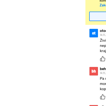
kome
Zak
oto
ot
14.11
Živ
nep
kra
beh
bh
14.11
Pa 
mor
kop