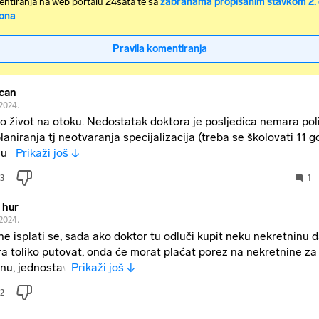
ntiranja na web portalu 24sata te sa
zabranama propisanim stavkom 2. 
ona
.
Pravila komentiranja
can
.2024.
io život na otoku. Nedostatak doktora je posljedica nemara poli
laniranja tj neotvaranja specijalizacija (treba se školovati 11 g
ju i
Prikaži još ↓
3
1
 hur
.2024.
ne isplati se, sada ako doktor tu odluči kupit neku nekretninu 
a toliko putovat, onda će morat plaćat porez na nekretnine za
nu, jednostav
Prikaži još ↓
2