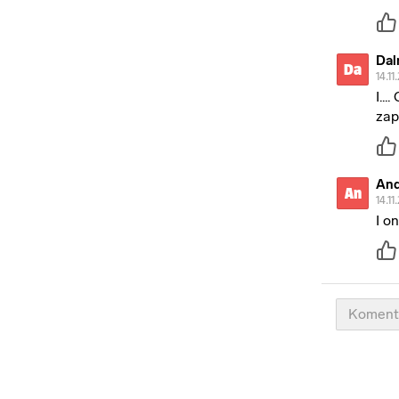
Dal
Da
14.11
I..
zap
And
An
14.11
I o