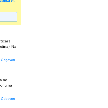
članka 94.
tičara,
odina). Na
Odgovori
da ne
 onu na
Odgovori