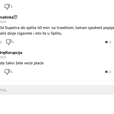
3
matinka😇
.2024.
.. Od Supetra do splita 40 min. sa traektom, taman sjedneš popij
alis dvije cigarete i eto te u Splitu.
2
5
3
rejKorupcija
.2024.
nda takvi žele veće plaće
5
2