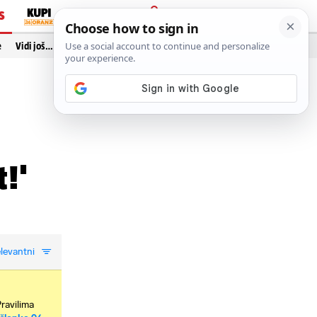
S
PRIJAVA
e
Vidi još…
t!'
levantni
Pravilima