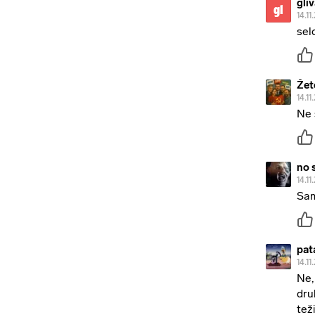
gli
gl
14.11
selo
Že
14.11
Ne 
no 
14.11
Sam
pat
14.11
Ne,
dru
tež