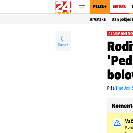
PLUS+
NEWS
Hrvatska
Dan pobjed
ALARMANTNO
Rodi
članak
'Ped
bolo
Piše
Tina Joki
Koment
Važ
Svak