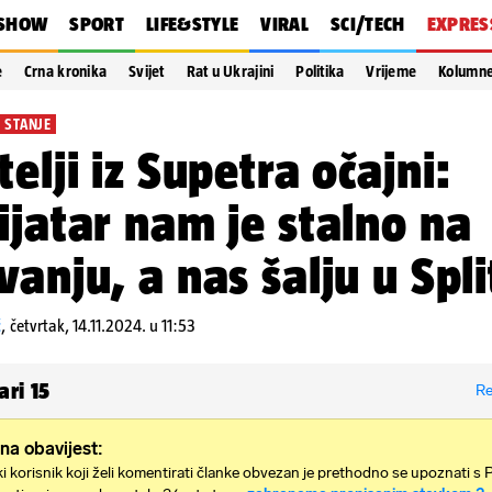
SHOW
SPORT
LIFE&STYLE
VIRAL
SCI/TECH
EXPRES
e
Crna kronika
Svijet
Rat u Ukrajini
Politika
Vrijeme
Kolumn
 STANJE
telji iz Supetra očajni:
ijatar nam je stalno na
vanju, a nas šalju u Spli
ć
,
četvrtak, 14.11.2024. u 11:53
ari
15
Re
na obavijest:
i korisnik koji želi komentirati članke obvezan je prethodno se upoznati s 