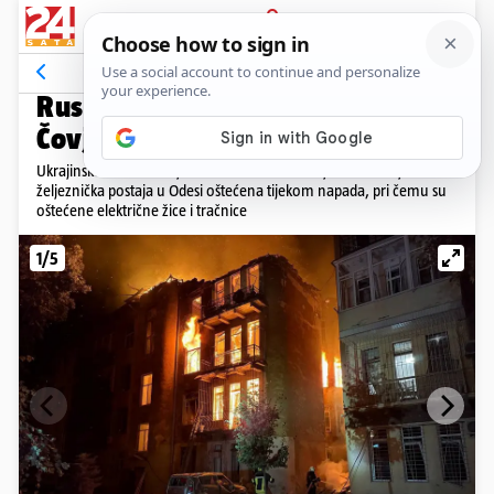
PRIJAVA
Galerija
Komentari
22
MASOVNI POŽARI
Rusi dronovima napali Odesu:
Čovjek poginuo, 14 ozlijeđenih
Ukrajinske državne željeznice Ukrzaliznica izvijestile su da je
željeznička postaja u Odesi oštećena tijekom napada, pri čemu su
oštećene električne žice i tračnice
1/5