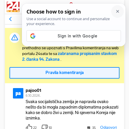
PRIJAVA
Komentari
90
Relevantni
Važna obavijest:
Svaki korisnik koji želi komentirati članke obvezan je
prethodno se upoznati s Pravilima komentiranja na web
portalu 24sata te sa
zabranama propisanim stavkom
2. članka 94. Zakona
.
Pravila komentiranja
pajoo01
pa
6.10.2024.
Svaka socijalistička zemlja je napravila ovako
nešto da bi mogla zapadnim diplomatima pokazati
kako se dobro živi u zemlji. Ni sjeverna Koreja nije
iznimka.
Odgovori
22
10
35