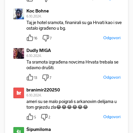
Koc Bohne឵
6.10.2024.
Taj je hotel sramota, finanirali su ga Hrvati kao i sve
ostalo igrađeno u bg.
Odgovori
16
7
Dudly MlGA
6.10.2024.
Ta sramota izgrađena novcima Hrvata trebala se
odavno drušiti.
Odgovori
13
7
branimir220250
br
6.10.2024.
ameri su se malo poigrali s arkanovim delijama u
tom gnjezdu zla😂😂😂😂😂😂
Odgovori
5
2
Šipumiloma
Ši