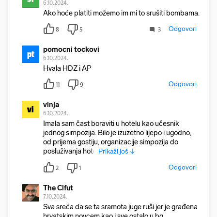
6.10.2024.
Ako hoće platiti možemo im mi to srušiti bombama.
Odgovori
8
5
3
pomocni tockovi
pt
6.10.2024.
Hvala HDZ i AP
Odgovori
11
9
vinja
vi
6.10.2024.
Imala sam čast boraviti u hotelu kao učesnik
jednog simpozija. Bilo je izuzetno lijepo i ugodno,
od prijema gostiju, organizacije simpozija do
posluživanja hote
Prikaži još ↓
Odgovori
2
1
The Clfut
7.10.2024.
Sva sreća da se ta sramota juge ruši jer je građena
hrvatskim nоvcem kao i sve ostalo u bg.