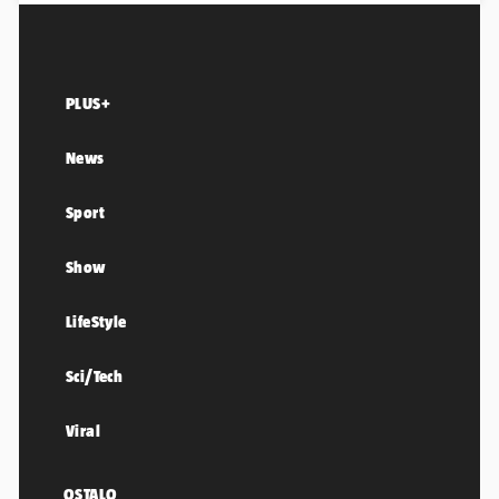
PLUS+
News
Sport
Show
LifeStyle
Sci/Tech
Viral
OSTALO