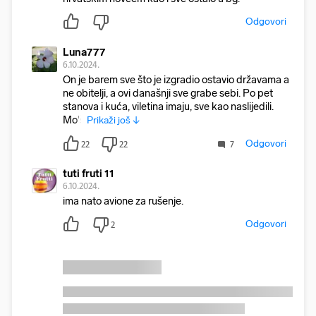
Odgovori
Luna777
6.10.2024.
On je barem sve što je izgradio ostavio državama a
ne obitelji, a ovi današnji sve grabe sebi. Po pet
stanova i kuća, viletina imaju, sve kao naslijedili.
Mo'š
Prikaži još ↓
Odgovori
22
22
7
tuti fruti 11
6.10.2024.
ima nato avione za rušenje.
Odgovori
2