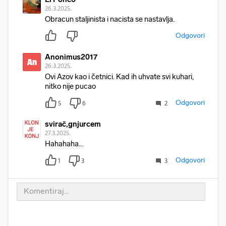
26.3.2025.
Obracun staljinista i nacista se nastavlja.
Odgovori
Anonimus2017
An
26.3.2025.
Ovi Azov kao i četnici. Kad ih uhvate svi kuhari,
nitko nije pucao
Odgovori
5
6
2
svirač,gnjurcem
27.3.2025.
Hahahaha...
Odgovori
1
3
3