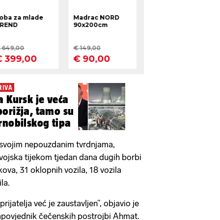
RIVA
a Kursk je veća
orižja, tamo su
rnobilskog tipa
 svojim nepouzdanim tvrdnjama,
 vojska tijekom tjedan dana dugih borbi
kova, 31 oklopnih vozila, 18 vozila
la.
ijatelja već je zaustavljen”, objavio je
apovjednik čečenskih postrojbi Ahmat.