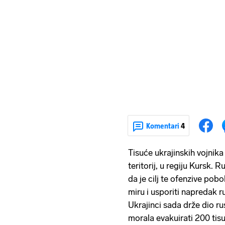
Komentari
4
Tisuće ukrajinskih vojnika
teritorij, u regiju Kursk.
da je cilj te ofenzive pob
miru i usporiti napredak r
Ukrajinci sada drže dio ru
morala evakuirati 200 tisuć