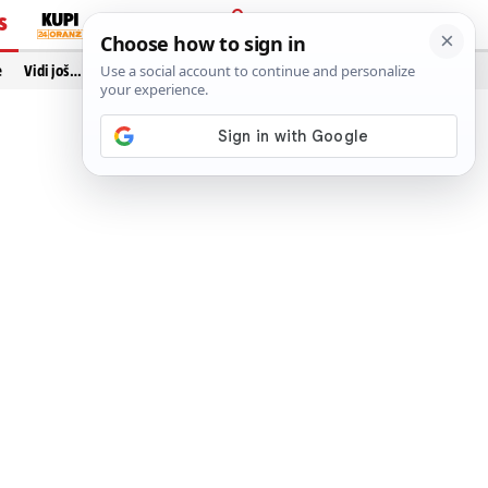
S
PRIJAVA
e
Vidi još…