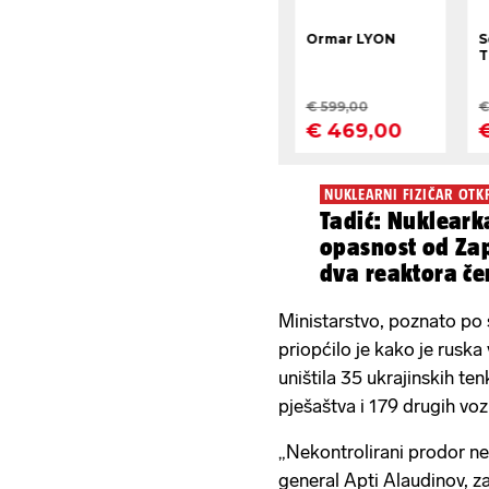
NUKLEARNI FIZIČAR OTK
Tadić: Nukleark
opasnost od Zap
dva reaktora če
Ministarstvo, poznato po
priopćilo je kako je ruska
uništila 35 ukrajinskih ten
pješaštva i 179 drugih vozi
„Nekontrolirani prodor nepr
general Apti Alaudinov, z