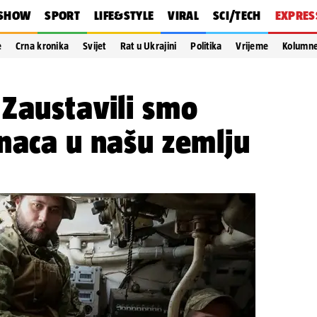
SHOW
SPORT
LIFE&STYLE
VIRAL
SCI/TECH
EXPRES
e
Crna kronika
Svijet
Rat u Ukrajini
Politika
Vrijeme
Kolumn
Zaustavili smo
naca u našu zemlju