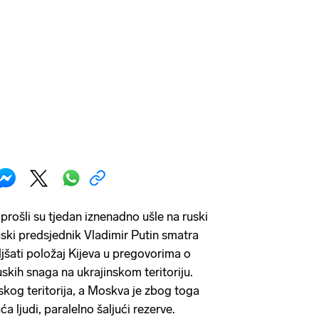
 prošli su tjedan iznenadno ušle na ruski
 Ruski predsjednik Vladimir Putin smatra
oljšati položaj Kijeva u pregovorima o
uskih snaga na ukrajinskom teritoriju.
skog teritorija, a Moskva je zbog toga
a ljudi, paralelno šaljući rezerve.