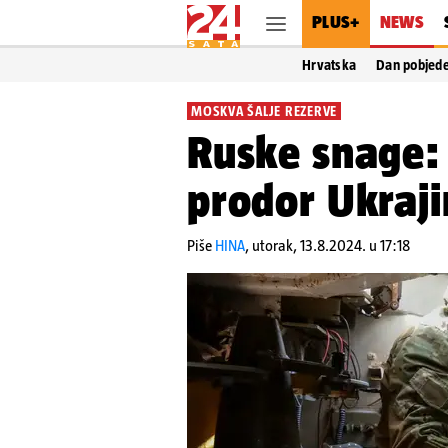
PLUS+
NEWS
Hrvatska
Dan pobjed
MOSKVA ŠALJE REZERVE
Ruske snage: 
prodor Ukraji
Piše
HINA
,
utorak, 13.8.2024. u 17:18