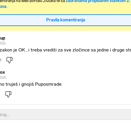
ntiranja na web portalu 24sata te sa
zabranama propisanim stavkom 2. 
ona
.
Pravila komentiranja
kup
2025.
 zakon je OK , i treba vrediti za sve zločince sa jedne i druge st
1
ox
2025.
o truješ i gnojiš Puposmrade