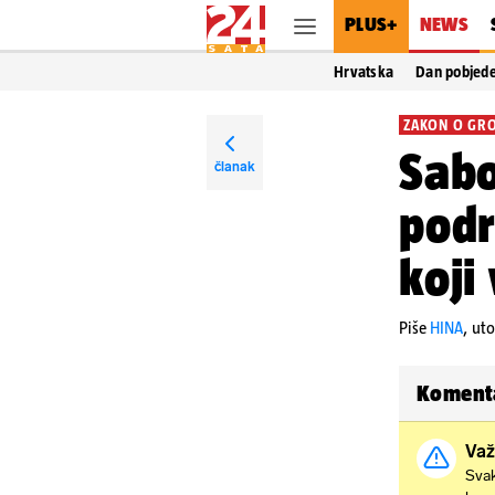
PLUS+
NEWS
Hrvatska
Dan pobjed
ZAKON O GR
Sabo
članak
podr
koji
Piše
HINA
,
uto
Koment
Važ
Svak