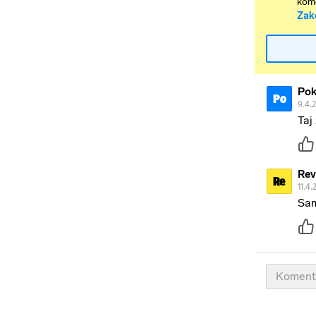
kome
Zak
Po
Po
9.4.
Taj
Rev
Re
11.4.
Sam