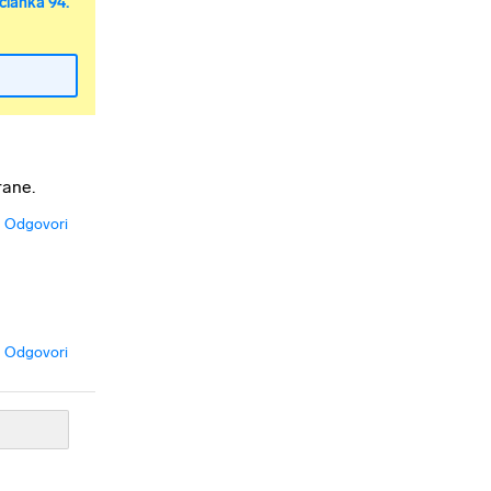
članka 94.
rane.
Odgovori
Odgovori