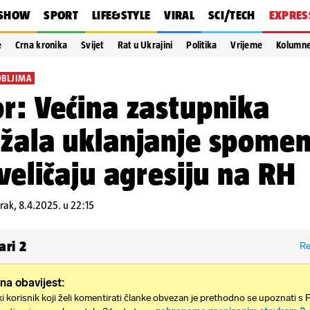
SHOW
SPORT
LIFE&STYLE
VIRAL
SCI/TECH
EXPRES
e
Crna kronika
Svijet
Rat u Ukrajini
Politika
Vrijeme
Kolumn
OBLJIMA
r: Većina zastupnika
žala uklanjanje spomen
 veličaju agresiju na RH
rak, 8.4.2025. u 22:15
ari
2
Re
na obavijest:
i korisnik koji želi komentirati članke obvezan je prethodno se upoznati s 