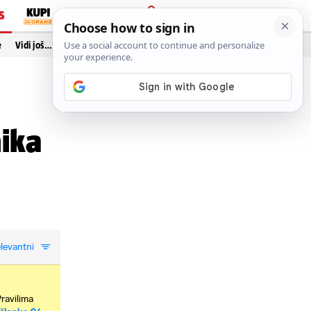
S
PRIJAVA
e
Vidi još…
ika
levantni
Pravilima